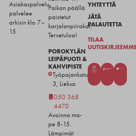
Asiakaspalvelu
YHTEYTTÄ
Paikan päällä
palvelee
JÄTÄ
paistetut
arkisin klo 7–
PALAUTETTA
karjalanpiirakat.
15
Tervetuloa!
TILAA
UUTISKIRJEEMM
POROKYLÄN
LEIPÄPUOTI &
KAHVIPISTE
Työpajankatu
3, Lieksa
050 368
4470
Avoinna ma-
pe 8-15.
Lämpimät