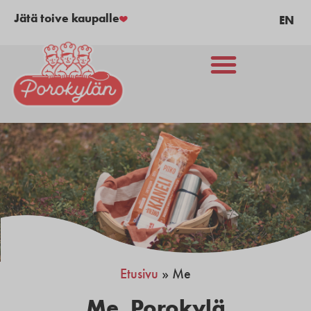
Jätä toive kaupalle
EN
Etusivu
»
Me
Me
,
Porokylä