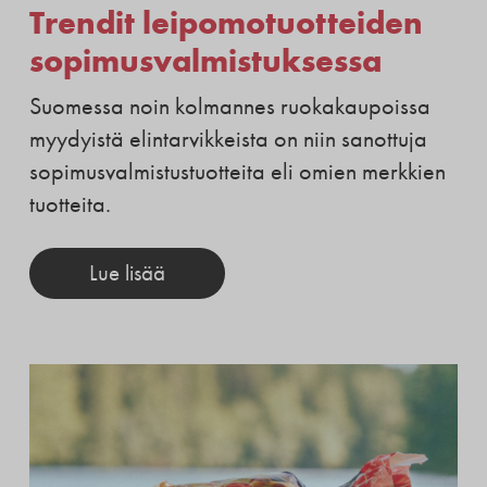
Trendit leipomotuotteiden
sopimusvalmistuksessa
Suomessa noin kolmannes ruokakaupoissa
myydyistä elintarvikkeista on niin sanottuja
sopimusvalmistustuotteita eli omien merkkien
tuotteita.
Lue lisää