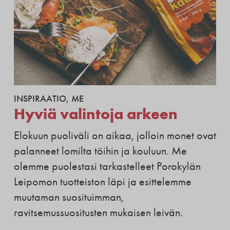
INSPIRAATIO
,
ME
Hyviä valintoja arkeen
Elokuun puoliväli on aikaa, jolloin monet ovat
palanneet lomilta töihin ja kouluun. Me
olemme puolestasi tarkastelleet Porokylän
Leipomon tuotteiston läpi ja esittelemme
muutaman suosituimman,
ravitsemussuositusten mukaisen leivän.