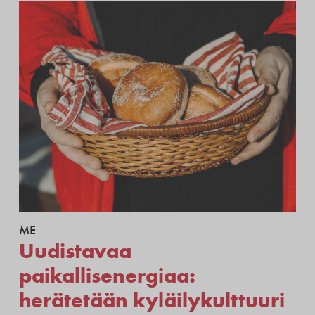
ME
Uudistavaa
paikallisenergiaa:
herätetään kyläilykulttuuri