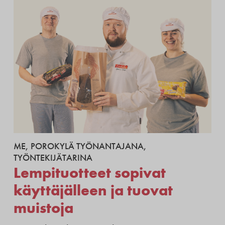
ME
,
POROKYLÄ TYÖNANTAJANA
,
TYÖNTEKIJÄTARINA
Lempituotteet sopivat
käyttäjälleen ja tuovat
muistoja