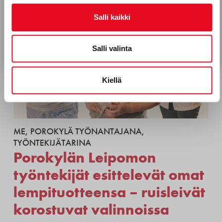
Tietosuojaseloste
Salli kaikki
Tilaa uutiskirje
Salli valinta
Kiellä
ME
,
POROKYLÄ TYÖNANTAJANA
,
TYÖNTEKIJÄTARINA
Porokylän Leipomon
työntekijät esittelevät omat
lempituotteensa – ruisleivät
korostuvat valinnoissa