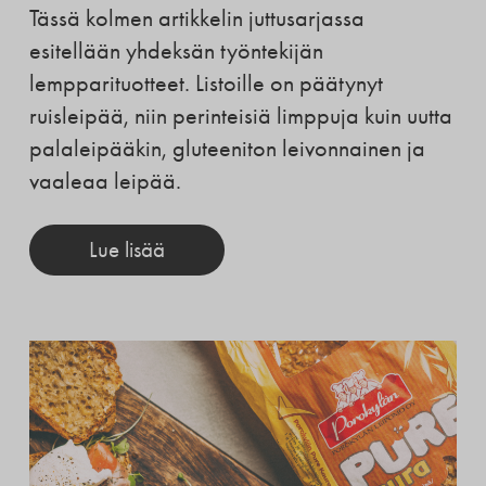
Tässä kolmen artikkelin juttusarjassa
esitellään yhdeksän työntekijän
lempparituotteet. Listoille on päätynyt
ruisleipää, niin perinteisiä limppuja kuin uutta
palaleipääkin, gluteeniton leivonnainen ja
vaaleaa leipää.
Lue lisää