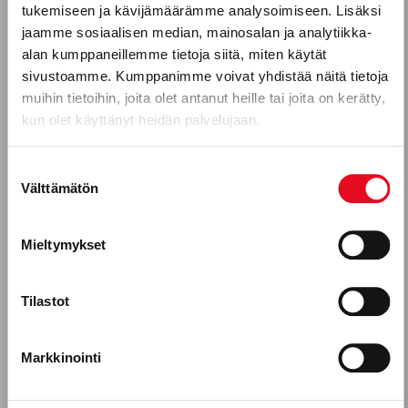
Puhelinnumero
tukemiseen ja kävijämäärämme analysoimiseen. Lisäksi
Sanotaan, että makuasioista ei sovi kiistellä.
jaamme sosiaalisen median, mainosalan ja analytiikka-
Leipomon työntekijät ovat kuitenkin oppineet
alan kumppaneillemme tietoja siitä, miten käytät
sivustoamme. Kumppanimme voivat yhdistää näitä tietoja
tunnistamaan, minkälaiset tuotteet maistuvat
Mitkä seuraavista aihealueista
muihin tietoihin, joita olet antanut heille tai joita on kerätty,
monelle. Leipomotuotteiden käyttäjiä on
kun olet käyttänyt heidän palvelujaan.
kiinnostavat sinua?
paljon erilaisia ja siksi on monenlaisia
tuotteitakin. Tämä artikkeli on jatkoa
Uutuustuotteet
Suostumuksen
juttusarjalle, jossa esitellään Porokylän
Välttämätön
valinta
Gluteeniton ruokavalio, keliakia
Leipomon työntekijöiden lempparituotteita.
Reseptit
Mieltymykset
Lue lisää
Tuotekehitykseen osallistuminen
Tilastot
Porokylän leipomo Oy, leipomoala
Työntekijätarinat
Markkinointi
Hyväksyn Porokylän Leipomo Oy:n viestinnän.*