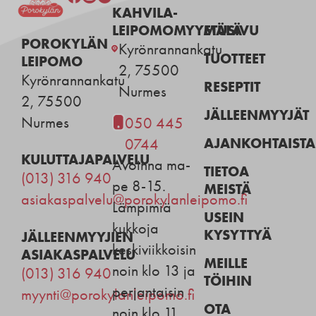
KAHVILA-
LEIPOMOMYYMÄLÄ
ETUSIVU
POROKYLÄN
Kyrönrannankatu
TUOTTEET
LEIPOMO
2, 75500
Kyrönrannankatu
RESEPTIT
Nurmes
2, 75500
JÄLLEENMYYJÄT
Nurmes
050 445
AJANKOHTAISTA
0744
KULUTTAJAPALVELU
Avoinna ma-
TIETOA
(013) 316 940
pe 8-15.
MEISTÄ
asiakaspalvelu@porokylanleipomo.fi
Lämpimiä
USEIN
kukkoja
KYSYTTYÄ
JÄLLEENMYYJIEN
keskiviikkoisin
ASIAKASPALVELU
MEILLE
noin klo 13 ja
(013) 316 940
TÖIHIN
perjantaisin
myynti@porokylanleipomo.fi
OTA
noin klo 11.