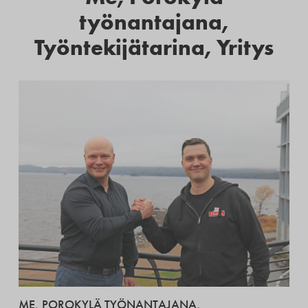
työnantajana
,
Työntekijätarina
,
Yritys
ME
,
POROKYLÄ TYÖNANTAJANA
,