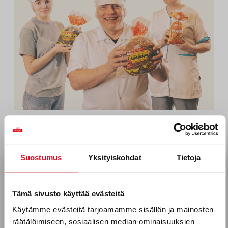
ME
,
POROKYLÄ TYÖNANTAJANA
,
TYÖNTEKIJÄTARINA
Makuasioista voi olla
Suostumus
Yksityiskohdat
Tietoja
montaa mieltä, mutta moni
Tilaa uutiskirjeemme
on samaa mieltä –
Sähköposti *
Tämä sivusto käyttää evästeitä
elämysleipurien
Käytämme evästeitä tarjoamamme sisällön ja mainosten
lempparituotteet
räätälöimiseen, sosiaalisen median ominaisuuksien