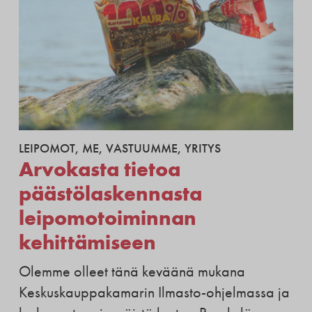
LEIPOMOT
,
ME
,
VASTUUMME
,
YRITYS
Arvokasta tietoa
päästölaskennasta
leipomotoiminnan
kehittämiseen
Olemme olleet tänä keväänä mukana
Keskuskauppakamarin Ilmasto-ohjelmassa ja