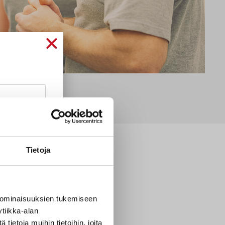
Tietoja
t
 ominaisuuksien tukemiseen
tiikka-alan
ietoja muihin tietoihin, joita