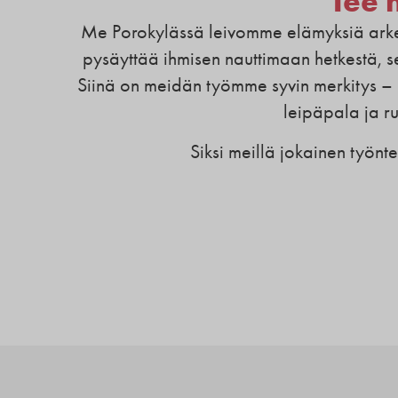
Tee 
Me Porokylässä leivomme elämyksiä arkee
pysäyttää ihmisen nauttimaan hetkestä,
Siinä on meidän työmme syvin merkitys 
leipäpala ja ru
Siksi meillä jokainen työnt