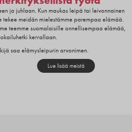
merkityksellistä työtä
n ja juhlaan. Kun maukas leipä tai leivonnainen
 se tekee meidän mielestämme parempaa elämää.
– me teemme suomalaisille onnellisempaa elämää,
okailuhetki kerrallaan.
ekijä saa elämysleipurin arvonimen.
Lue lisää meistä