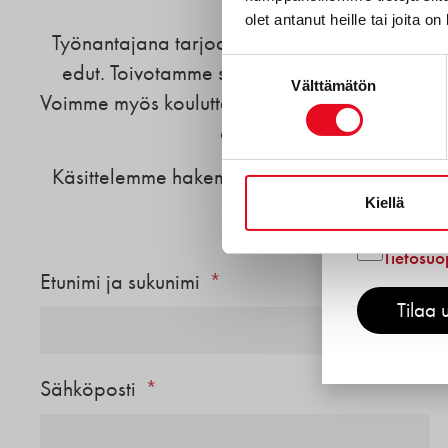
olet antanut heille tai joita o
Gluteeni
Työnantajana tarjoamme sinulle kasvavan ja 
Reseptit
Suostumuksen
edut. Toivotamme sinut tervetulleeksi osaks
Välttämätön
valinta
Tuotekeh
Voimme myös kouluttaa sinut leipuriksi, mikäli s
oikeaa työasennetta ja mo
Porokyl
Työnteki
Käsittelemme hakemuksia kahden viikon välein,
Kiellä
sekä pidempin
Hyväksyn
Tietosuo
Etunimi ja sukunimi
Tilaa u
Sähköposti