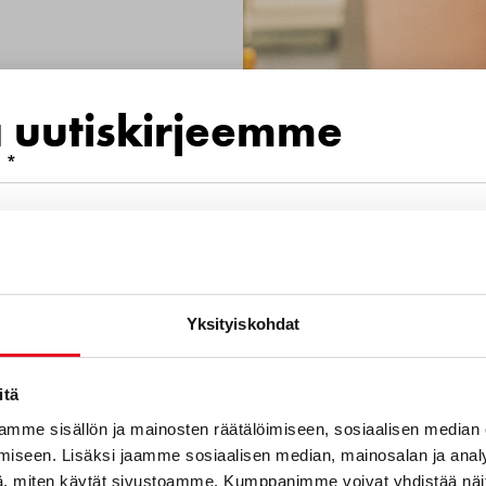
a uutiskirjeemme
 *
mero
Yksityiskohdat
euraavista aihealueista kiinnostava
ä avoin hakemus
itä
mme sisällön ja mainosten räätälöimiseen, sosiaalisen median
mme innostuneita osaajia joukkoomme aina.
iseen. Lisäksi jaamme sosiaalisen median, mainosalan ja analy
otteet
a olevalla lomakkeella.
, miten käytät sivustoamme. Kumppanimme voivat yhdistää näitä t