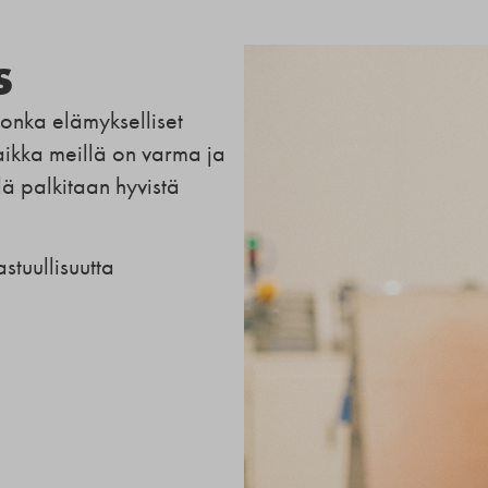
s
onka elämykselliset
paikka meillä on varma ja
lä palkitaan hyvistä
tuullisuutta