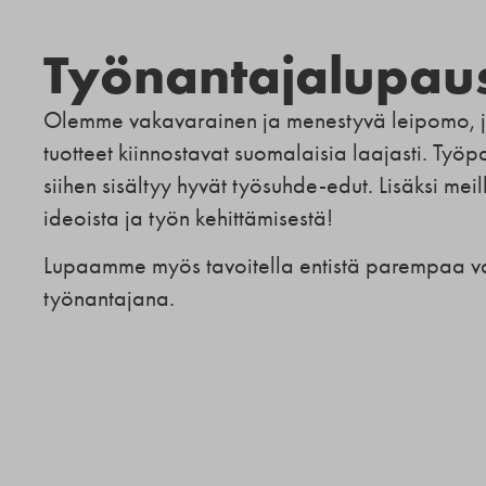
Työnantajalupau
Olemme vakavarainen ja menestyvä leipomo, j
tuotteet kiinnostavat suomalaisia laajasti. Työ
siihen sisältyy hyvät työsuhde-edut. Lisäksi meil
ideoista ja työn kehittämisestä!
Lupaamme myös tavoitella entistä parempaa vas
työnantajana.