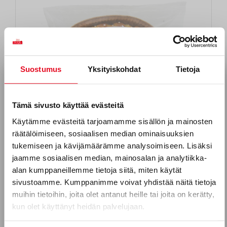
Suostumus
Yksityiskohdat
Tietoja
Tilaa uutiskirjeemme
Sähköposti *
Tämä sivusto käyttää evästeitä
Käytämme evästeitä tarjoamamme sisällön ja mainosten
räätälöimiseen, sosiaalisen median ominaisuuksien
Puhelinnumero
tukemiseen ja kävijämäärämme analysoimiseen. Lisäksi
Vaniljakranssi 350 g
jaamme sosiaalisen median, mainosalan ja analytiikka-
alan kumppaneillemme tietoja siitä, miten käytät
sivustoamme. Kumppanimme voivat yhdistää näitä tietoja
Mitkä seuraavista aihealueista
muihin tietoihin, joita olet antanut heille tai joita on kerätty,
kun olet käyttänyt heidän palvelujaan.
kiinnostavat sinua?