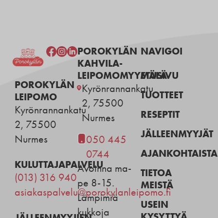
POROKYLÄN
NAVIGOI
KAHVILA-
LEIPOMOMYYMÄLÄ
ETUSIVU
POROKYLÄN
Kyrönrannankatu
TUOTTEET
LEIPOMO
2, 75500
Kyrönrannankatu
RESEPTIT
Nurmes
2, 75500
JÄLLEENMYYJÄT
Nurmes
050 445
AJANKOHTAISTA
0744
KULUTTAJAPALVELU
Avoinna ma-
TIETOA
(013) 316 940
pe 8-15.
MEISTÄ
asiakaspalvelu@porokylanleipomo.fi
Lämpimiä
USEIN
kukkoja
KYSYTTYÄ
JÄLLEENMYYJIEN