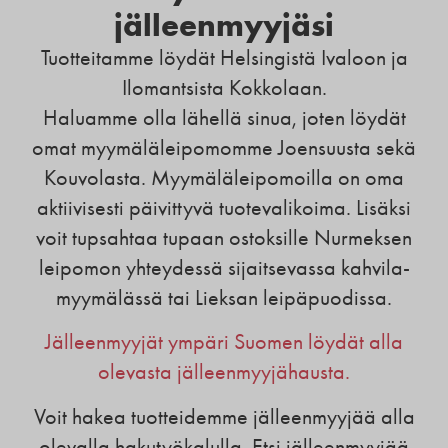
jälleenmyyjäsi
Tuotteitamme löydät Helsingistä Ivaloon ja
Ilomantsista Kokkolaan.
Haluamme olla lähellä sinua, joten löydät
omat myymäläleipomomme Joensuusta sekä
Kouvolasta. Myymäläleipomoilla on oma
aktiivisesti päivittyvä tuotevalikoima. Lisäksi
voit tupsahtaa tupaan ostoksille Nurmeksen
leipomon yhteydessä sijaitsevassa kahvila-
myymälässä tai Lieksan leipäpuodissa.
Jälleenmyyjät ympäri Suomen löydät alla
olevasta jälleenmyyjähausta.
Voit hakea tuotteidemme jälleenmyyjää alla
olevalla hakutyökalulla. Etsi jälleenmyyjää