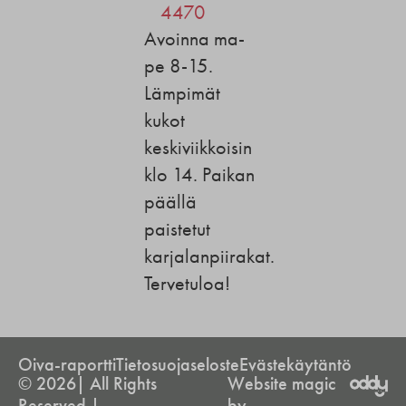
4470
Avoinna ma-
pe 8-15.
Lämpimät
kukot
keskiviikkoisin
klo 14. Paikan
päällä
paistetut
karjalanpiirakat.
Tervetuloa!
Oiva-raportti
Tietosuojaseloste
Evästekäytäntö
© 2026| All Rights
Website magic
Reserved |
by