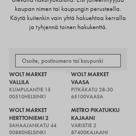
kaupan nimen tai kaupungin perusteella.
Käytä kuitenkin vain yhtä hakuehtoa kerralla
ja tyhjennä toinen hakukenttä.
WOLT MARKET
WOLT MARKET
VALLILA
VAASA
KUMPULANTIE 15
PITKÄKATU 28-30
00510
HELSINKI
65100
VAASA
WOLT MARKET
METRO PIKATUKKU
HERTTONIEMI 2
KAJAANI
SAHAAJANKATU 44
VARISTIE 2
00880
HELSINKI
87400
KAJAANI