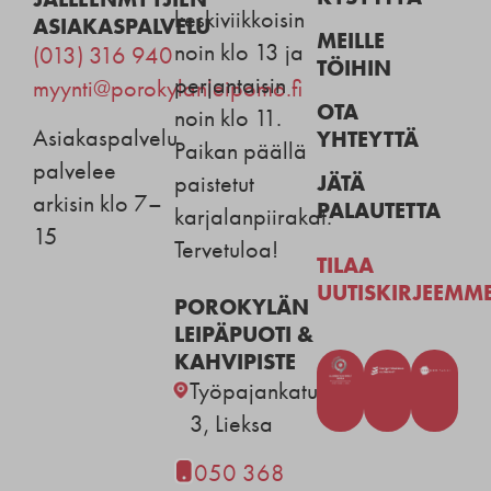
keskiviikkoisin
ASIAKASPALVELU
MEILLE
noin klo 13 ja
(013) 316 940
TÖIHIN
perjantaisin
myynti@porokylanleipomo.fi
OTA
noin klo 11.
Asiakaspalvelu
YHTEYTTÄ
Paikan päällä
palvelee
JÄTÄ
paistetut
arkisin klo 7–
PALAUTETTA
karjalanpiirakat.
15
Tervetuloa!
TILAA
UUTISKIRJEEMM
POROKYLÄN
LEIPÄPUOTI &
KAHVIPISTE
Työpajankatu
3, Lieksa
050 368