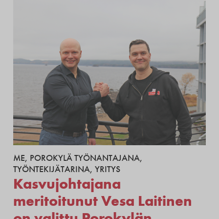
ME
,
POROKYLÄ TYÖNANTAJANA
,
TYÖNTEKIJÄTARINA
,
YRITYS
Kasvujohtajana
meritoitunut Vesa Laitinen
on valittu Porokylän