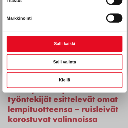
Tilastot
Porokylän leipomo Oy, leipomoala
Työntekijätarinat
Markkinointi
Hyväksyn Porokylän Leipomo Oy:n viestinnän.*
Tietosuojaseloste
Salli kaikki
Tilaa uutiskirje
Salli valinta
ME
,
POROKYLÄ TYÖNANTAJANA
,
Kiellä
TYÖNTEKIJÄTARINA
Porokylän Leipomon
työntekijät esittelevät omat
lempituotteensa – ruisleivät
korostuvat valinnoissa