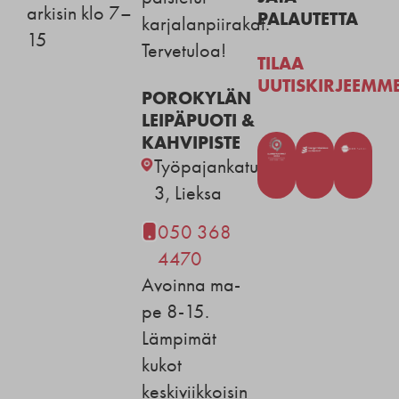
arkisin klo 7–
PALAUTETTA
karjalanpiirakat.
15
Tervetuloa!
TILAA
UUTISKIRJEEMM
POROKYLÄN
LEIPÄPUOTI &
KAHVIPISTE
Työpajankatu
3, Lieksa
050 368
4470
Avoinna ma-
pe 8-15.
Lämpimät
kukot
keskiviikkoisin