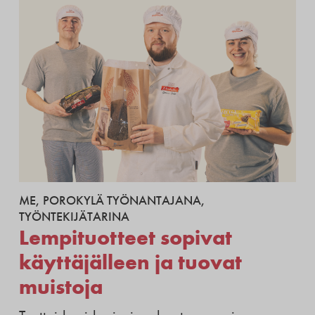
ME
,
POROKYLÄ TYÖNANTAJANA
,
TYÖNTEKIJÄTARINA
Lempituotteet sopivat
käyttäjälleen ja tuovat
muistoja