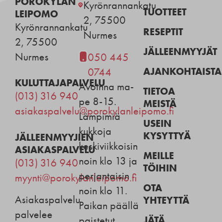
POROKYLÄN
Kyrönrannankatu
TUOTTEET
LEIPOMO
2, 75500
Kyrönrannankatu
RESEPTIT
Nurmes
2, 75500
JÄLLEENMYYJÄT
Nurmes
050 445
AJANKOHTAISTA
0744
KULUTTAJAPALVELU
Avoinna ma-
TIETOA
(013) 316 940
pe 8-15.
MEISTÄ
asiakaspalvelu@porokylanleipomo.fi
Lämpimiä
USEIN
kukkoja
KYSYTTYÄ
JÄLLEENMYYJIEN
keskiviikkoisin
ASIAKASPALVELU
MEILLE
noin klo 13 ja
(013) 316 940
TÖIHIN
perjantaisin
myynti@porokylanleipomo.fi
OTA
noin klo 11.
Asiakaspalvelu
YHTEYTTÄ
Paikan päällä
palvelee
JÄTÄ
paistetut