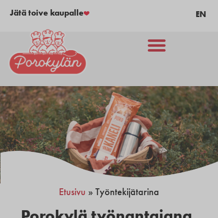
Jätä toive kaupalle
EN
Etusivu
»
Työntekijätarina
Porokylä työnantajana
,