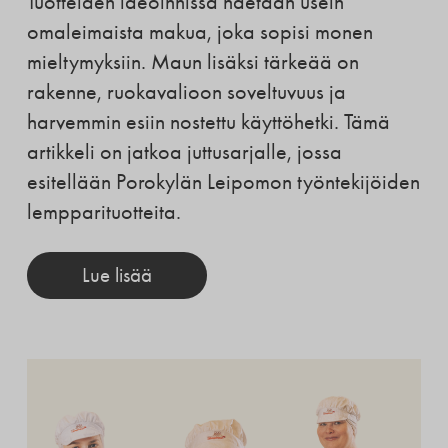
Tuotteiden ideoinnissa haetaan usein
omaleimaista makua, joka sopisi monen
mieltymyksiin. Maun lisäksi tärkeää on
rakenne, ruokavalioon soveltuvuus ja
harvemmin esiin nostettu käyttöhetki. Tämä
artikkeli on jatkoa juttusarjalle, jossa
esitellään Porokylän Leipomon työntekijöiden
lempparituotteita.
Lue lisää