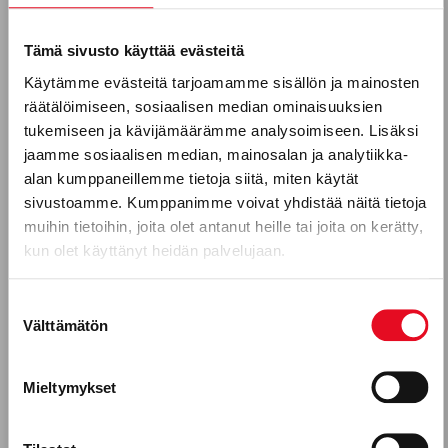
Tilaa uutiskirjeemme
Sanotaan, että makuasioista ei sovi kiistellä.
Sähköposti *
Leipomon työntekijät ovat kuitenkin oppineet
Tämä sivusto käyttää evästeitä
tunnistamaan, minkälaiset tuotteet maistuvat
Käytämme evästeitä tarjoamamme sisällön ja mainosten
räätälöimiseen, sosiaalisen median ominaisuuksien
monelle. Leipomotuotteiden käyttäjiä on
Puhelinnumero
tukemiseen ja kävijämäärämme analysoimiseen. Lisäksi
paljon erilaisia ja siksi on monenlaisia
jaamme sosiaalisen median, mainosalan ja analytiikka-
tuotteitakin. Tämä artikkeli on jatkoa
alan kumppaneillemme tietoja siitä, miten käytät
juttusarjalle, jossa esitellään Porokylän
sivustoamme. Kumppanimme voivat yhdistää näitä tietoja
Mitkä seuraavista aihealueista
muihin tietoihin, joita olet antanut heille tai joita on kerätty,
Leipomon työntekijöiden lempparituotteita.
kun olet käyttänyt heidän palvelujaan.
kiinnostavat sinua?
Lue lisää
Uutuustuotteet
Suostumuksen
Välttämätön
valinta
Gluteeniton ruokavalio, keliakia
Reseptit
Mieltymykset
Tuotekehitykseen osallistuminen