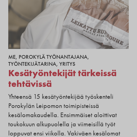
ME
,
POROKYLÄ TYÖNANTAJANA
,
TYÖNTEKIJÄTARINA
,
YRITYS
Kesätyöntekijät tärkeissä
tehtävissä
Yhteensä 15 kesätyöntekijää työskenteli
Porokylän Leipomon toimipisteissä
kesälomakaudella. Ensimmäiset aloittivat
toukokuun alkupuolella ja viimeisillä työt
loppuvat ensi viikolla. Vakiväen kesälomat