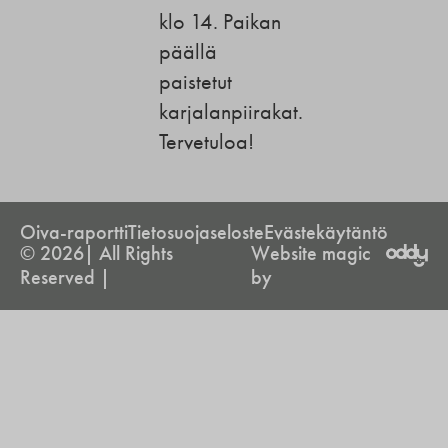
klo 14. Paikan
päällä
paistetut
karjalanpiirakat.
Tervetuloa!
Oiva-raportti
Tietosuojaseloste
Evästekäytäntö
© 2026| All Rights
Website magic
Reserved |
by