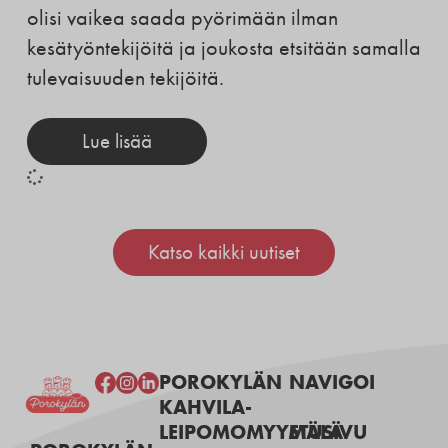
olisi vaikea saada pyörimään ilman
kesätyöntekijöitä ja joukosta etsitään samalla
tulevaisuuden tekijöitä.
Lue lisää
Katso kaikki uutiset
POROKYLÄN
NAVIGOI
KAHVILA-
LEIPOMOMYYMÄLÄ
ETUSIVU