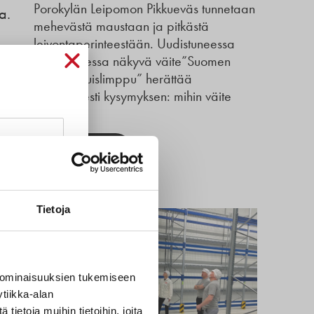
Porokylän Leipomon Pikkueväs tunnetaan
a.
mehevästä maustaan ja pitkästä
leivontaperinteestään. Uudistuneessa
pakkauksessa näkyvä väite”Suomen
suosituin ruislimppu” herättää
luonnollisesti kysymyksen: mihin väite
seen
perustuu?
 hän
Lue lisää
Tietoja
t
t
 ominaisuuksien tukemiseen
tiikka-alan
ietoja muihin tietoihin, joita