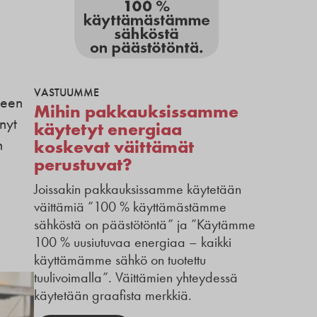
VASTUUMME
seen
Mihin pakkauksissamme
nyt
käytetyt energiaa
n
koskevat väittämät
perustuvat?
Joissakin pakkauksissamme käytetään
väittämiä ”100 % käyttämästämme
sähköstä on päästötöntä” ja ”Käytämme
100 % uusiutuvaa energiaa – kaikki
käyttämämme sähkö on tuotettu
tuulivoimalla”. Väittämien yhteydessä
käytetään graafista merkkiä.