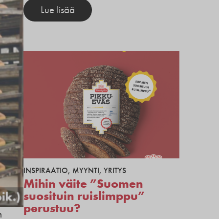
Lue lisää
INSPIRAATIO
,
MYYNTI
,
YRITYS
Mihin väite ”Suomen
suosituin ruislimppu”
perustuu?
n