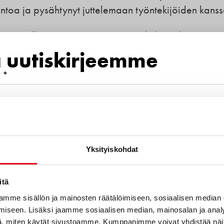
antoa ja pysähtynyt juttelemaan työntekijöiden kanss
a samalla varmistetaan, että Porokylän tekeminen
a uutiskirjeemme
 *
gassa, mutta työ vie hänet viikoittain myös Nurmek
n kanssa on hänelle tärkeää, ja loppuosan työajasta
mero
läsnäolon leipomoilla että sujuvan arjen perheen
Yksityiskohdat
euraavista aihealueista kiinnostava
htynyt toimintaan yhdessä tiimin kanssa, suunnitellu
itä
itiiminsä kanssa. Avoimuus ja matala kynnys
mme sisällön ja mainosten räätälöimiseen, sosiaalisen median
a.
iseen. Lisäksi jaamme sosiaalisen median, mainosalan ja analy
otteet
, miten käytät sivustoamme. Kumppanimme voivat yhdistää näitä t