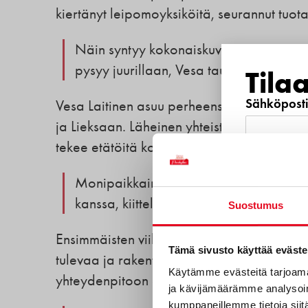
kiertänyt leipomoyksiköitä, seurannut tuot
Näin syntyy kokonaiskuva toiminnasta j
pysyy juurillaan, Vesa taustoittaa.
Tila
Sähköposti
Vesa Laitinen asuu perheensä kanssa Limin
ja Lieksaan. Läheinen yhteistyö yksiköide
tekee etätöitä kotoaan käsin.
Puhelinnu
Monipaikkainen työ mahdollistaa sekä 
kanssa, kiittelee Vesa.
Suostumus
Mitkä s
Ensimmäisten viikkojen aikana Vesa on pere
Tämä sivusto käyttää eväste
tulevaa ja rakentanut arjen käytäntöjä läh
sinua?
Käytämme evästeitä tarjoama
yhteydenpitoon ovat Vesalle tärkeitä arvoj
ja kävijämäärämme analysoim
Uutuustu
kumppaneillemme tietoja siitä