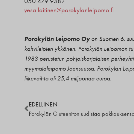
050 479 9382
vesa.laitinen@porokylanleipomo.fi
Porokylän Leipomo Oy
on Suomen 6. suuri
kahvileipien ykkönen. Porokylän Leipomon tu
1983 perustetun pohjoiskarjalaisen perheyhtiö
myymäläleipomo Joensuussa. Porokylän Leip
liikevaihto oli 25,4 miljoonaa euroa.
EDELLINEN