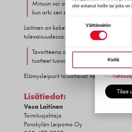
Minuun voi olla yhteydessä monin tavoin
olet antanut heille tai joita o
Gluteeni
kun arki sen sallii.
Reseptit
Suostumuksen
Välttämätön
Laitinen on kokenut vastaanoton Porokyläll
valinta
Tuotekeh
tulevaisuudessa.
Porokyl
Tavoitteena on pitää kiinni laadusta, k
Työnteki
tuotteet tuovat jatkossakin iloa ja maku
Kiellä
Hyväksyn
Elämysleipurit toivottavat Vesa Laitisen lä
Tietosuo
Tilaa u
Lisätiedot:
Vesa Laitinen
Toimitusjohtaja
Porokylän Leipomo Oy