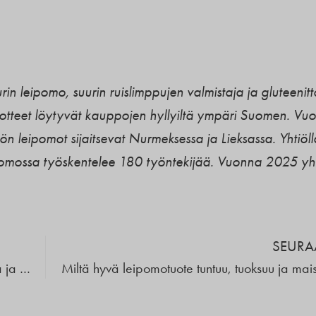
n leipomo, suurin ruislimppujen valmistaja ja gluteenit
otteet löytyvät kauppojen hyllyiltä ympäri Suomen. Vu
n leipomot sijaitsevat Nurmeksessa ja Lieksassa. Yhtiöl
omossa työskentelee 180 työntekijää. Vuonna 2025 yh
SEURA
Porokylän Gluteeniton uudistaa pakkauksensa ja tarina kohoaa mukana!
Miltä hyvä leipomotuote tuntuu, tuoksuu ja mai