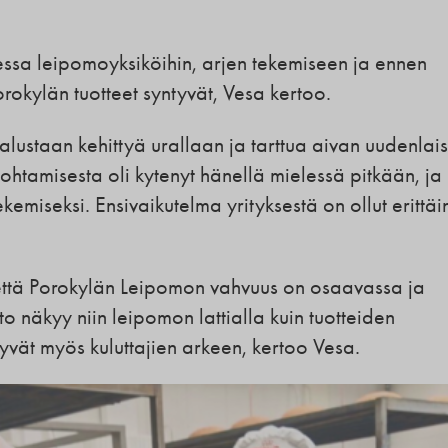
uessa leipomoyksiköihin, arjen tekemiseen ja ennen
orokylän tuotteet syntyvät, Vesa kertoo.
halustaan kehittyä urallaan ja tarttua aivan uudenlai
ohtamisesta oli kytenyt hänellä mielessä pitkään, ja 
kemiseksi. Ensivaikutelma yrityksestä on ollut erittäi
 että Porokylän Leipomon vahvuus on osaavassa ja
o näkyy niin leipomon lattialla kuin tuotteiden
yvät myös kuluttajien arkeen, kertoo Vesa.