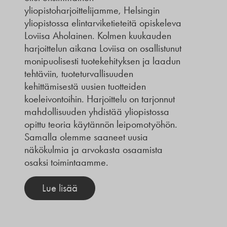
yliopistoharjoittelijamme, Helsingin
yliopistossa elintarviketieteitä opiskeleva
Loviisa Aholainen. Kolmen kuukauden
harjoittelun aikana Loviisa on osallistunut
monipuolisesti tuotekehityksen ja laadun
tehtäviin, tuoteturvallisuuden
kehittämisestä uusien tuotteiden
koeleivontoihin. Harjoittelu on tarjonnut
mahdollisuuden yhdistää yliopistossa
opittu teoria käytännön leipomotyöhön.
Samalla olemme saaneet uusia
näkökulmia ja arvokasta osaamista
osaksi toimintaamme.
Lue lisää