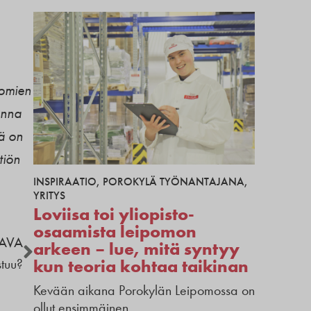
tomien
onna
lä on
tiön
INSPIRAATIO
,
POROKYLÄ TYÖNANTAJANA
,
YRITYS
Loviisa toi yliopisto-
osaamista leipomon
AVA
arkeen – lue, mitä syntyy
stuu?
kun teoria kohtaa taikinan
Kevään aikana Porokylän Leipomossa on
ollut ensimmäinen