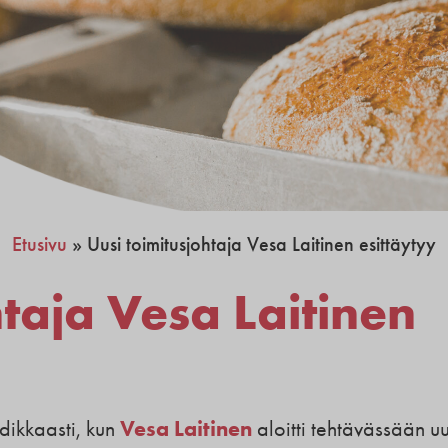
Etusivu
»
Uusi toimitusjohtaja Vesa Laitinen esittäytyy
htaja Vesa Laitinen
Vesa Laitinen
dikkaasti, kun
aloitti tehtävässään u