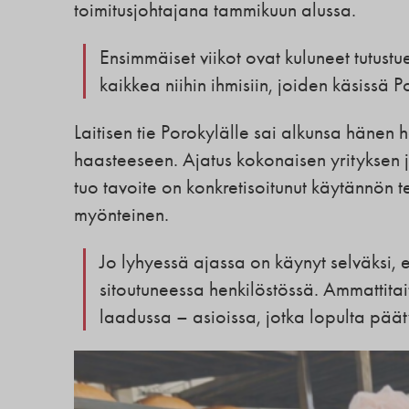
toimitusjohtajana tammikuun alussa.
Ensimmäiset viikot ovat kuluneet tutust
kaikkea niihin ihmisiin, joiden käsissä P
Laitisen tie Porokylälle sai alkunsa hänen 
haasteeseen. Ajatus kokonaisen yrityksen j
tuo tavoite on konkretisoitunut käytännön te
myönteinen.
Jo lyhyessä ajassa on käynyt selväksi,
sitoutuneessa henkilöstössä. Ammattitait
laadussa – asioissa, jotka lopulta päät