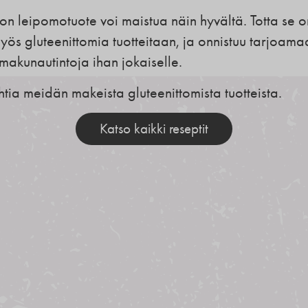
ton leipomotuote voi maistua näin hyvältä. Totta se 
ös gluteenittomia tuotteitaan, ja onnistuu tarjoama
makunautintoja ihan jokaiselle.
htia meidän makeista gluteenittomista tuotteista.
Katso kaikki reseptit