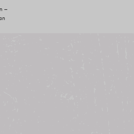
on –
an