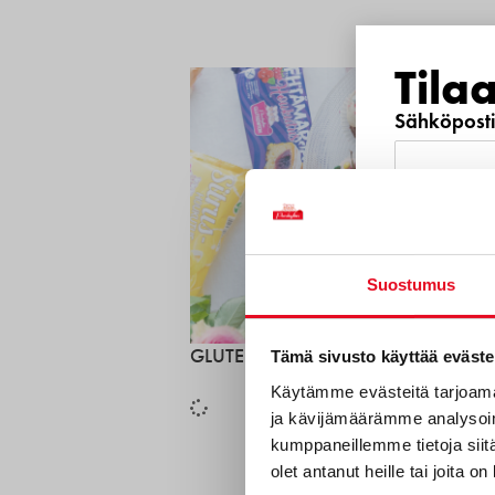
Tila
Sähköposti
Puhelinnu
Suostumus
Mitkä s
GLUTEENITON HOUKUTUSBAARI
Tämä sivusto käyttää eväste
sinua?
Käytämme evästeitä tarjoama
ja kävijämäärämme analysoim
Uutuustu
kumppaneillemme tietoja siitä
olet antanut heille tai joita o
Gluteeni