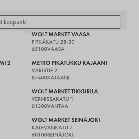
WOLT MARKET VAASA
PITKÄKATU 28-30
65100
VAASA
MI 2
METRO PIKATUKKU KAJAANI
VARISTIE 2
87400
KAJAANI
WOLT MARKET TIKKURILA
VERNISSAKATU 1
01300
VANTAA
WOLT MARKET SEINÄJOKI
KALEVANKATU 7
60100
SEINÄJOKI