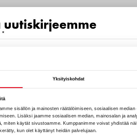
a uutiskirjeemme
 *
mero
Yksityiskohdat
euraavista aihealueista kiinnostava
SITRUSHOUKUTUS JA HUNAJA-
itä
KANELILATTE
mme sisällön ja mainosten räätälöimiseen, sosiaalisen median
iseen. Lisäksi jaamme sosiaalisen median, mainosalan ja analy
otteet
, miten käytät sivustoamme. Kumppanimme voivat yhdistää näitä t
n kerätty, kun olet käyttänyt heidän palvelujaan.
ton ruokavalio, keliakia