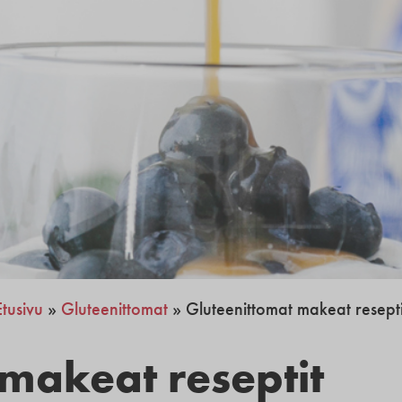
Etusivu
»
Gluteenittomat
»
Gluteenittomat makeat resepti
makeat reseptit