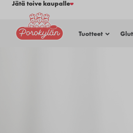
Jätä toive kaupalle
Tuotteet
Glu