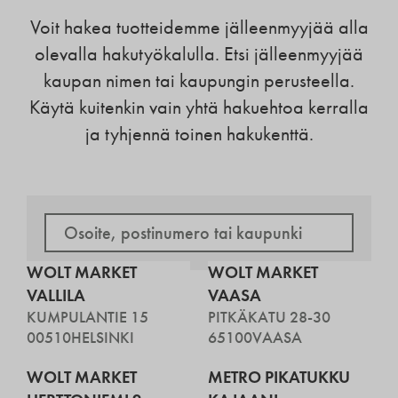
Voit hakea tuotteidemme jälleenmyyjää alla
olevalla hakutyökalulla. Etsi jälleenmyyjää
kaupan nimen tai kaupungin perusteella.
Käytä kuitenkin vain yhtä hakuehtoa kerralla
ja tyhjennä toinen hakukenttä.
WOLT MARKET
WOLT MARKET
VALLILA
VAASA
KUMPULANTIE 15
PITKÄKATU 28-30
00510
HELSINKI
65100
VAASA
WOLT MARKET
METRO PIKATUKKU