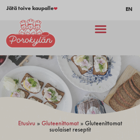
Jätä toive kaupalle
EN
Etusivu
»
Gluteenittomat
»
Gluteenittomat
suolaiset reseptit