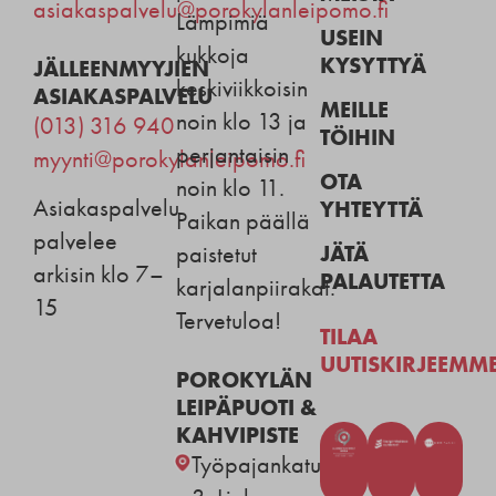
asiakaspalvelu@porokylanleipomo.fi
Lämpimiä
USEIN
kukkoja
KYSYTTYÄ
JÄLLEENMYYJIEN
keskiviikkoisin
ASIAKASPALVELU
MEILLE
noin klo 13 ja
(013) 316 940
TÖIHIN
perjantaisin
myynti@porokylanleipomo.fi
OTA
noin klo 11.
Asiakaspalvelu
YHTEYTTÄ
Paikan päällä
palvelee
JÄTÄ
paistetut
arkisin klo 7–
PALAUTETTA
karjalanpiirakat.
15
Tervetuloa!
TILAA
UUTISKIRJEEMM
POROKYLÄN
LEIPÄPUOTI &
KAHVIPISTE
Työpajankatu