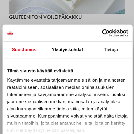
GLUTEENITON VOILEIPÄKAKKU
Suostumus
Yksityiskohdat
Tietoja
Tilaa uutiskirjeemme
Sähköposti *
Tämä sivusto käyttää evästeitä
Käytämme evästeitä tarjoamamme sisällön ja mainosten
räätälöimiseen, sosiaalisen median ominaisuuksien
Puhelinnumero
tukemiseen ja kävijämäärämme analysoimiseen. Lisäksi
jaamme sosiaalisen median, mainosalan ja analytiikka-
alan kumppaneillemme tietoja siitä, miten käytät
ERÄNKÄVIJÄN TATTARILIMPPU
sivustoamme. Kumppanimme voivat yhdistää näitä tietoja
Mitkä seuraavista aihealueista
muihin tietoihin, joita olet antanut heille tai joita on kerätty,
kun olet käyttänyt heidän palvelujaan.
kiinnostavat sinua?