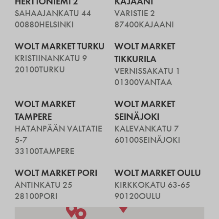
HERTTONIEMI 2
KAJAANI
SAHAAJANKATU 44
VARISTIE 2
00880
HELSINKI
87400
KAJAANI
WOLT MARKET TURKU
WOLT MARKET
KRISTIINANKATU 9
TIKKURILA
20100
TURKU
VERNISSAKATU 1
01300
VANTAA
WOLT MARKET
WOLT MARKET
TAMPERE
SEINÄJOKI
HATANPÄÄN VALTATIE
KALEVANKATU 7
5-7
60100
SEINÄJOKI
33100
TAMPERE
WOLT MARKET PORI
WOLT MARKET OULU
ANTINKATU 25
KIRKKOKATU 63-65
28100
PORI
90120
OULU