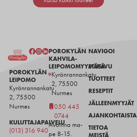
Katso kaikki tuotteet
POROKYLÄN
NAVIGOI
KAHVILA-
LEIPOMOMYYMÄLÄ
ETUSIVU
POROKYLÄN
Kyrönrannankatu
TUOTTEET
LEIPOMO
2, 75500
Kyrönrannankatu
RESEPTIT
Nurmes
2, 75500
JÄLLEENMYYJÄT
Nurmes
050 445
AJANKOHTAISTA
0744
KULUTTAJAPALVELU
Avoinna ma-
TIETOA
(013) 316 940
pe 8-15.
MEISTÄ