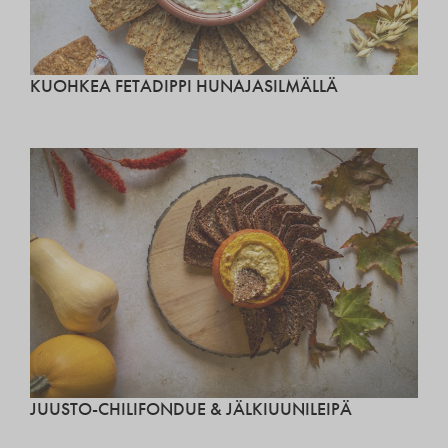
KUOHKEA FETADIPPI HUNAJASILMÄLLÄ
JUUSTO-CHILIFONDUE & JÄLKIUUNILEIPÄ