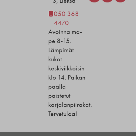
3, Lieksa
050 368
4470
Avoinna ma-
pe 8-15.
Lämpimät
kukot
keskiviikkoisin
klo 14. Paikan
päällä
paistetut
karjalanpiirakat.
Tervetuloa!