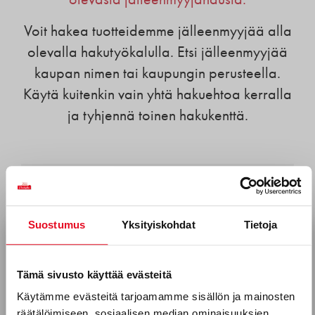
Voit hakea tuotteidemme jälleenmyyjää alla
olevalla hakutyökalulla. Etsi jälleenmyyjää
kaupan nimen tai kaupungin perusteella.
Käytä kuitenkin vain yhtä hakuehtoa kerralla
ja tyhjennä toinen hakukenttä.
WOLT MARKET
WOLT MARKET
Suostumus
Yksityiskohdat
Tietoja
Tilaa uutiskirjeemme
VALLILA
VAASA
KUMPULANTIE 15
PITKÄKATU 28-30
Sähköposti *
Tämä sivusto käyttää evästeitä
00510
HELSINKI
65100
VAASA
Käytämme evästeitä tarjoamamme sisällön ja mainosten
WOLT MARKET
METRO PIKATUKKU
räätälöimiseen, sosiaalisen median ominaisuuksien