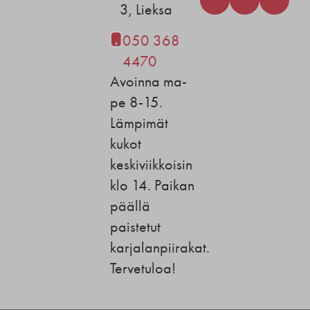
3, Lieksa
050 368
4470
Avoinna ma-
pe 8-15.
Lämpimät
kukot
keskiviikkoisin
klo 14. Paikan
päällä
paistetut
karjalanpiirakat.
Tervetuloa!