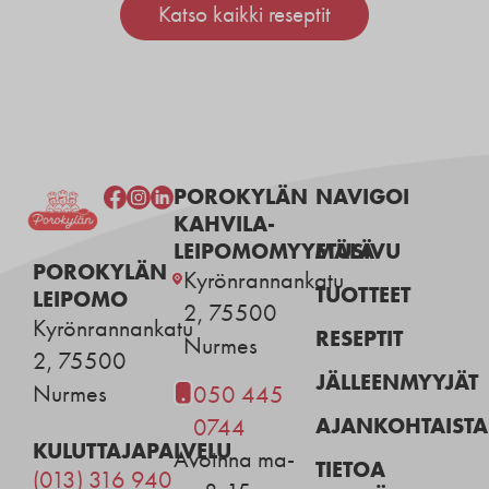
Katso kaikki reseptit
POROKYLÄN
NAVIGOI
KAHVILA-
LEIPOMOMYYMÄLÄ
ETUSIVU
POROKYLÄN
Kyrönrannankatu
TUOTTEET
LEIPOMO
2, 75500
Kyrönrannankatu
RESEPTIT
Nurmes
2, 75500
JÄLLEENMYYJÄT
Nurmes
050 445
AJANKOHTAISTA
0744
KULUTTAJAPALVELU
Avoinna ma-
TIETOA
(013) 316 940