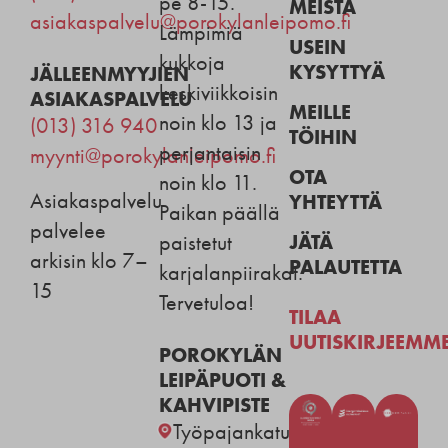
pe 8-15.
MEISTÄ
asiakaspalvelu@porokylanleipomo.fi
Lämpimiä
USEIN
kukkoja
KYSYTTYÄ
JÄLLEENMYYJIEN
keskiviikkoisin
ASIAKASPALVELU
MEILLE
noin klo 13 ja
(013) 316 940
TÖIHIN
perjantaisin
myynti@porokylanleipomo.fi
OTA
noin klo 11.
Asiakaspalvelu
YHTEYTTÄ
Paikan päällä
palvelee
JÄTÄ
paistetut
arkisin klo 7–
PALAUTETTA
karjalanpiirakat.
15
Tervetuloa!
TILAA
UUTISKIRJEEMM
POROKYLÄN
LEIPÄPUOTI &
KAHVIPISTE
Työpajankatu