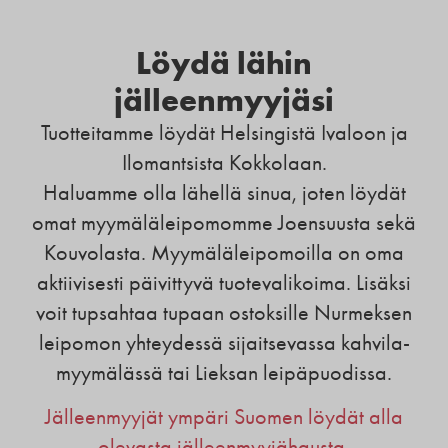
Löydä lähin
jälleenmyyjäsi
Tuotteitamme löydät Helsingistä Ivaloon ja
Ilomantsista Kokkolaan.
Haluamme olla lähellä sinua, joten löydät
omat myymäläleipomomme Joensuusta sekä
Kouvolasta. Myymäläleipomoilla on oma
aktiivisesti päivittyvä tuotevalikoima. Lisäksi
voit tupsahtaa tupaan ostoksille Nurmeksen
leipomon yhteydessä sijaitsevassa kahvila-
myymälässä tai Lieksan leipäpuodissa.
Jälleenmyyjät ympäri Suomen löydät alla
olevasta jälleenmyyjähausta.