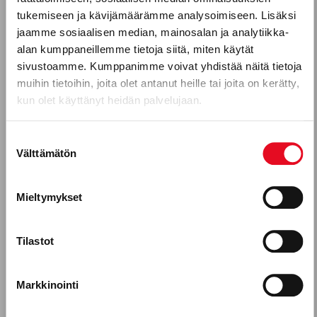
HERTTONIEMI 2
KAJAANI
Puhelinnumero
tukemiseen ja kävijämäärämme analysoimiseen. Lisäksi
SAHAAJANKATU 44
VARISTIE 2
jaamme sosiaalisen median, mainosalan ja analytiikka-
00880
HELSINKI
87400
KAJAANI
alan kumppaneillemme tietoja siitä, miten käytät
sivustoamme. Kumppanimme voivat yhdistää näitä tietoja
WOLT MARKET TURKU
WOLT MARKET
Mitkä seuraavista aihealueista
muihin tietoihin, joita olet antanut heille tai joita on kerätty,
KRISTIINANKATU 9
TIKKURILA
kun olet käyttänyt heidän palvelujaan.
kiinnostavat sinua?
20100
TURKU
VERNISSAKATU 1
01300
VANTAA
Uutuustuotteet
Suostumuksen
Välttämätön
valinta
WOLT MARKET
WOLT MARKET
Gluteeniton ruokavalio, keliakia
TAMPERE
SEINÄJOKI
Reseptit
HATANPÄÄN VALTATIE
KALEVANKATU 7
Mieltymykset
5-7
60100
SEINÄJOKI
Tuotekehitykseen osallistuminen
33100
TAMPERE
Tilastot
Porokylän leipomo Oy, leipomoala
WOLT MARKET PORI
WOLT MARKET OULU
Työntekijätarinat
ANTINKATU 25
KIRKKOKATU 63-65
Markkinointi
28100
PORI
90120
OULU