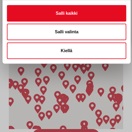
Hyväksyn Porokylän Leipomo Oy:n viestinnän.*
Tietosuojaseloste
Salli kaikki
Tilaa uutiskirje
Salli valinta
Kiellä