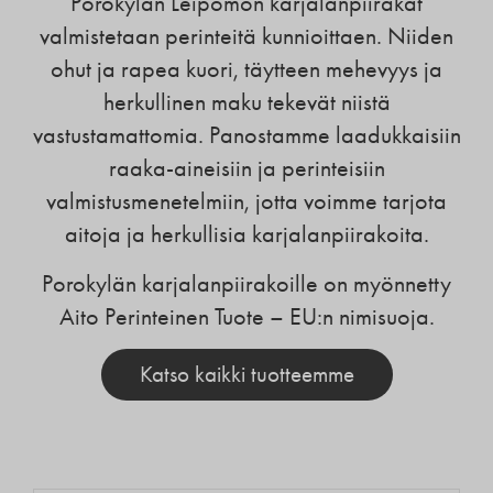
Porokylän Leipomon karjalanpiirakat
valmistetaan perinteitä kunnioittaen. Niiden
ohut ja rapea kuori, täytteen mehevyys ja
herkullinen maku tekevät niistä
vastustamattomia. Panostamme laadukkaisiin
raaka-aineisiin ja perinteisiin
valmistusmenetelmiin, jotta voimme tarjota
aitoja ja herkullisia karjalanpiirakoita.
Porokylän karjalanpiirakoille on myönnetty
Aito Perinteinen Tuote – EU:n nimisuoja.
Katso kaikki tuotteemme