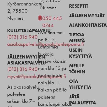
2, 75500
Kyrönrannankatu
RESEPTIT
Nurmes
2, 75500
JÄLLEENMYYJÄT
Nurmes
050 445
AJANKOHTAISTA
0744
KULUTTAJAPALVELU
Avoinna ma-
TIETOA
(013) 316 940
pe 8-15.
MEISTÄ
asiakaspalvelu@porokylanleipomo.fi
Lämpimiä
USEIN
kukkoja
KYSYTTYÄ
JÄLLEENMYYJIEN
keskiviikkoisin
ASIAKASPALVELU
MEILLE
noin klo 13 ja
(013) 316 940
TÖIHIN
perjantaisin
myynti@porokylanleipomo.fi
OTA
noin klo 11.
Asiakaspalvelu
YHTEYTTÄ
Paikan päällä
palvelee
JÄTÄ
paistetut
arkisin klo 7–
PALAUTETTA
karjalanpiirakat.