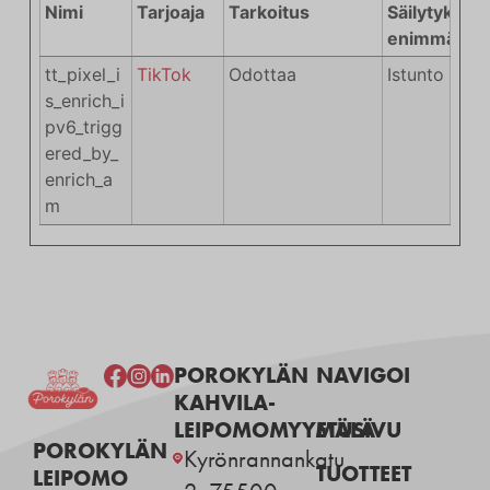
Nimi
Tarjoaja
Tarkoitus
Säilytyksen
enimmäiske
tt_pixel_i
TikTok
Odottaa
Istunto
s_enrich_i
pv6_trigg
ered_by_
enrich_a
m
POROKYLÄN
NAVIGOI
KAHVILA-
LEIPOMOMYYMÄLÄ
ETUSIVU
POROKYLÄN
Kyrönrannankatu
TUOTTEET
LEIPOMO