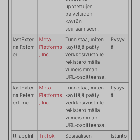
upotettujen
palveluiden
käytön
seuraamiseen.
lastExter
Meta
Tunnistaa, miten
Pysyv
nalReferr
Platforms
käyttäjä päätyi
ä
er
, Inc.
verkkosivustolle
rekisteröimällä
viimeisimmän
URL-osoitteensa.
lastExter
Meta
Tunnistaa, miten
Pysyv
nalReferr
Platforms
käyttäjä päätyi
ä
erTime
, Inc.
verkkosivustolle
rekisteröimällä
viimeisimmän
URL-osoitteensa.
tt_appInf
TikTok
Sosiaalisen
Istunto