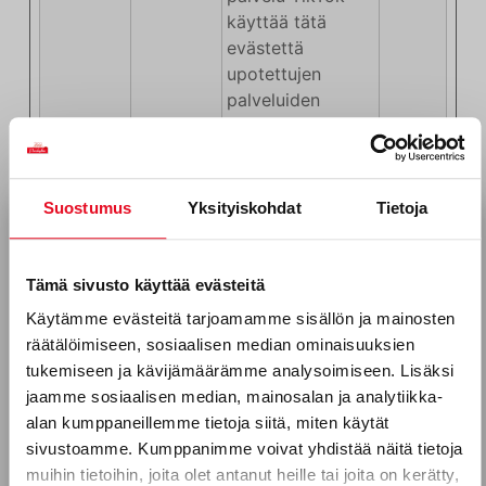
käyttää tätä
evästettä
upotettujen
palveluiden
käytön
seuraamiseen.
Suostumus
Yksityiskohdat
Tietoja
Markkinointi (12)
Tilaa uutiskirjeemme
Sähköposti *
Markkinointievästeitä käytetään verkkosivustoilla
Tämä sivusto käyttää evästeitä
kävijöiden seurantaan. Tarkoituksena on näyttää
Käytämme evästeitä tarjoamamme sisällön ja mainosten
mainoksia, jotka ovat sopivia ja kiinnostavia
räätälöimiseen, sosiaalisen median ominaisuuksien
yksittäisille käyttäjille, ja siten arvokkaampia
Puhelinnumero
tukemiseen ja kävijämäärämme analysoimiseen. Lisäksi
julkaisijoille ja kolmansien osapuolten
jaamme sosiaalisen median, mainosalan ja analytiikka-
mainostajille.
alan kumppaneillemme tietoja siitä, miten käytät
Nimi
Tarjoaja
Tarkoitus
Säilytyksen
sivustoamme. Kumppanimme voivat yhdistää näitä tietoja
Mitkä seuraavista aihealueista
enimmäiske
muihin tietoihin, joita olet antanut heille tai joita on kerätty,