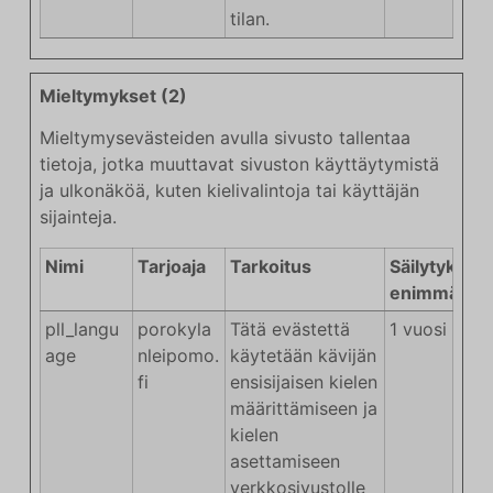
tilan.
Mieltymykset (2)
Mieltymysevästeiden avulla sivusto tallentaa
tietoja, jotka muuttavat sivuston käyttäytymistä
ja ulkonäköä, kuten kielivalintoja tai käyttäjän
sijainteja.
Nimi
Tarjoaja
Tarkoitus
Säilytyksen
enimmäiske
pll_langu
porokyla
Tätä evästettä
1 vuosi
age
nleipomo.
käytetään kävijän
fi
ensisijaisen kielen
määrittämiseen ja
kielen
asettamiseen
verkkosivustolle