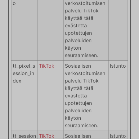
o
verkostoitumisen
palvelu TikTok
käyttää tätä
evästettä
upotettujen
palveluiden
käytön
seuraamiseen.
tt_pixel_s
TikTok
Sosiaalisen
Istunto
ession_in
verkostoitumisen
dex
palvelu TikTok
käyttää tätä
evästettä
upotettujen
palveluiden
käytön
seuraamiseen.
tt_session
TikTok
Sosiaalisen
Istunto