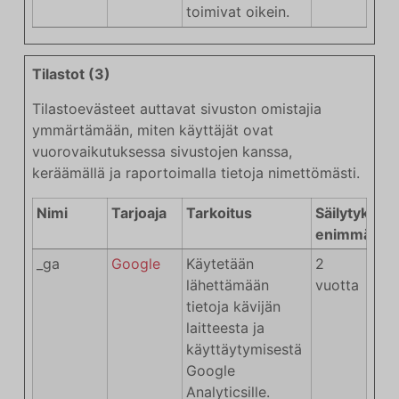
toimivat oikein.
Tilastot (3)
Tilastoevästeet auttavat sivuston omistajia
ymmärtämään, miten käyttäjät ovat
vuorovaikutuksessa sivustojen kanssa,
keräämällä ja raportoimalla tietoja nimettömästi.
Nimi
Tarjoaja
Tarkoitus
Säilytyksen
enimmäiske
_ga
Google
Käytetään
2
lähettämään
vuotta
tietoja kävijän
laitteesta ja
käyttäytymisestä
Google
Analyticsille.