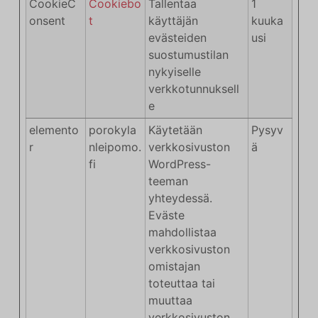
CookieC
Cookiebo
Tallentaa
1
onsent
t
käyttäjän
kuuka
evästeiden
usi
suostumustilan
nykyiselle
verkkotunnuksell
e
elemento
porokyla
Käytetään
Pysyv
r
nleipomo.
verkkosivuston
ä
fi
WordPress-
teeman
yhteydessä.
Eväste
mahdollistaa
verkkosivuston
omistajan
toteuttaa tai
muuttaa
verkkosivuston