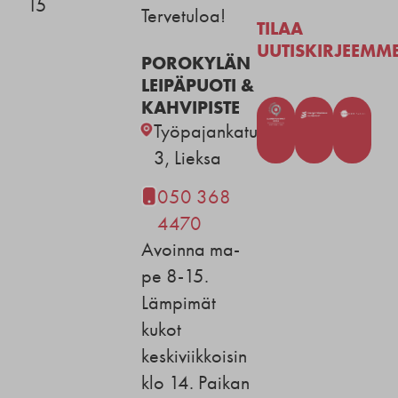
15
Tervetuloa!
TILAA
UUTISKIRJEEMM
POROKYLÄN
LEIPÄPUOTI &
KAHVIPISTE
Työpajankatu
3, Lieksa
050 368
4470
Avoinna ma-
pe 8-15.
Lämpimät
kukot
keskiviikkoisin
klo 14. Paikan