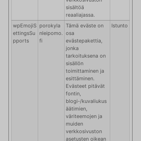
sisältöä
reaaliajassa.
wpEmojiS
porokyla
Tämä eväste on
Istunto
ettingsSu
nleipomo.
osa
pports
fi
evästepakettia,
jonka
tarkoituksena on
sisällön
toimittaminen ja
esittäminen.
Evästeet pitävät
fontin,
blogi-/kuvaliukus
äätimien,
väriteemojen ja
muiden
verkkosivuston
asetusten oikean