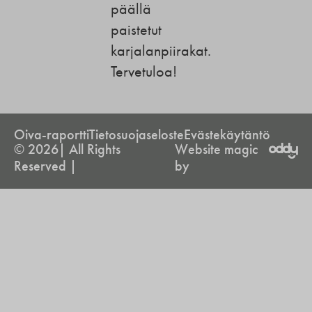
päällä
paistetut
karjalanpiirakat.
Tervetuloa!
Oiva-raportti
Tietosuojaseloste
Evästekäytäntö
© 2026| All Rights
Website magic
Reserved |
by