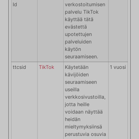
Id
verkostoitumisen
palvelu TikTok
käyttää tätä
evästettä
upotettujen
palveluiden
käytön
seuraamiseen.
ttcsid
TikTok
Käytetään
1 vuosi
kävijöiden
seuraamiseen
useilla
verkkosivustoilla,
jotta heille
voidaan näyttää
heidän
mieltymyksiinsä
perustuvia osuvia