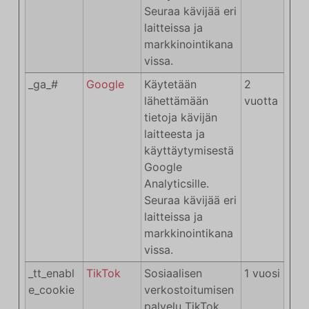
Seuraa kävijää eri
laitteissa ja
markkinointikana
vissa.
_ga_#
Google
Käytetään
2
lähettämään
vuotta
tietoja kävijän
laitteesta ja
käyttäytymisestä
Google
Analyticsille.
Seuraa kävijää eri
laitteissa ja
markkinointikana
vissa.
_tt_enabl
TikTok
Sosiaalisen
1 vuosi
e_cookie
verkostoitumisen
palvelu TikTok