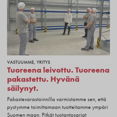
VASTUUMME
,
YRITYS
Tuoreena leivottu. Tuoreena
pakastettu. Hyvänä
säilynyt.
Pakastevarastoinnilla varmistamme sen, että
pystymme toimittamaan tuotteitamme ympäri
Suomen maan. Pitkät tuotantosarjat