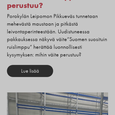
perustuu?
Porokylän Leipomon Pikkueväs tunnetaan
mehevästä maustaan ja pitkästä
leivontaperinteestään. Uudistuneessa
pakkauksessa näkyvä väite”Suomen suosituin
ruislimppu” herättää luonnollisesti
kysymyksen: mihin väite perustuu?
Lue lisää