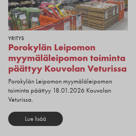
YRITYS
Porokylän Leipomon
myymäläleipomon toiminta
päättyy Kouvolan Veturissa
Porokylän Leipomon myymäläleipomon
toiminta päättyy 18.01.2026 Kouvolan
Veturissa.
Lue lisää