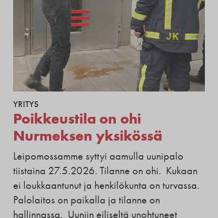
YRITYS
Poikkeustila on ohi
Nurmeksen yksikössä
Leipomossamme syttyi aamulla uunipalo
tiistaina 27.5.2026. Tilanne on ohi. Kukaan
ei loukkaantunut ja henkilökunta on turvassa.
Palolaitos on paikalla ja tilanne on
hallinnassa. Uuniin eiliseltä unohtuneet