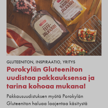
GLUTEENITON
,
INSPIRAATIO
,
YRITYS
Porokylän Gluteeniton
uudistaa pakkauksensa ja
tarina kohoaa mukana!
Pakkausuudistuksen myötä Porokylän
Gluteeniton haluaa laajentaa käsitystä