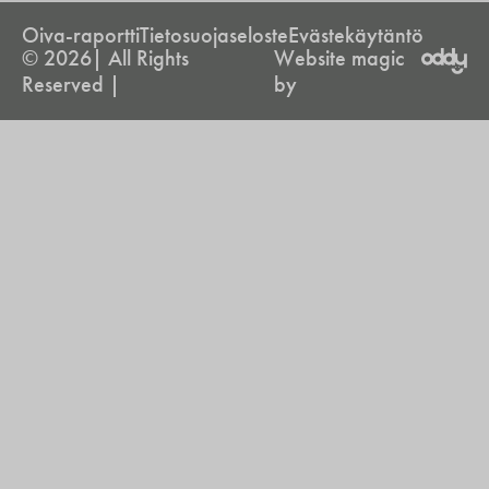
Oiva-raportti
Tietosuojaseloste
Evästekäytäntö
© 2026| All Rights
Website magic
Reserved |
by