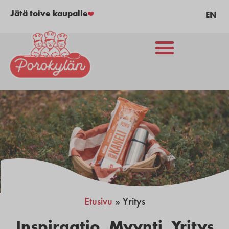
Jätä toive kaupalle
EN
Etusivu
»
Yritys
Inspiraatio
,
Myynti
,
Yritys