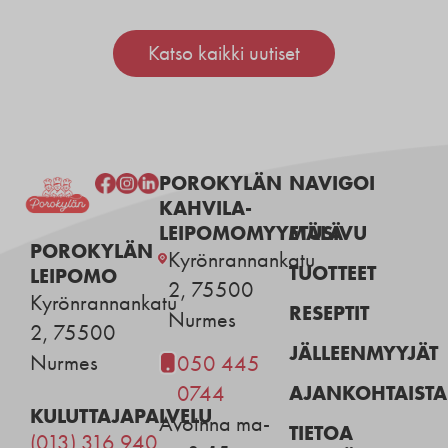
Katso kaikki uutiset
POROKYLÄN
NAVIGOI
KAHVILA-
LEIPOMOMYYMÄLÄ
ETUSIVU
POROKYLÄN
Kyrönrannankatu
TUOTTEET
LEIPOMO
2, 75500
Kyrönrannankatu
RESEPTIT
Nurmes
2, 75500
JÄLLEENMYYJÄT
Nurmes
050 445
AJANKOHTAISTA
0744
KULUTTAJAPALVELU
Avoinna ma-
TIETOA
(013) 316 940