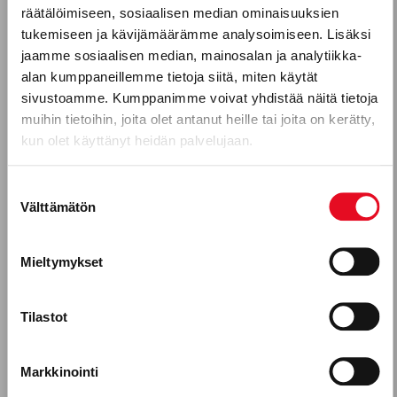
räätälöimiseen, sosiaalisen median ominaisuuksien
Puhelinnumero
tukemiseen ja kävijämäärämme analysoimiseen. Lisäksi
jaamme sosiaalisen median, mainosalan ja analytiikka-
alan kumppaneillemme tietoja siitä, miten käytät
sivustoamme. Kumppanimme voivat yhdistää näitä tietoja
Mitkä seuraavista aihealueista
muihin tietoihin, joita olet antanut heille tai joita on kerätty,
kun olet käyttänyt heidän palvelujaan.
kiinnostavat sinua?
Uutuustuotteet
Suostumuksen
Välttämätön
valinta
Gluteeniton ruokavalio, keliakia
Reseptit
Mieltymykset
Tuotekehitykseen osallistuminen
POROKYLÄ TYÖNANTAJANA
,
Tilastot
TYÖNTEKIJÄTARINA
,
YRITYS
Porokylän leipomo Oy, leipomoala
Uusi toimitusjohtaja Vesa
Työntekijätarinat
Laitinen esittäytyy
Markkinointi