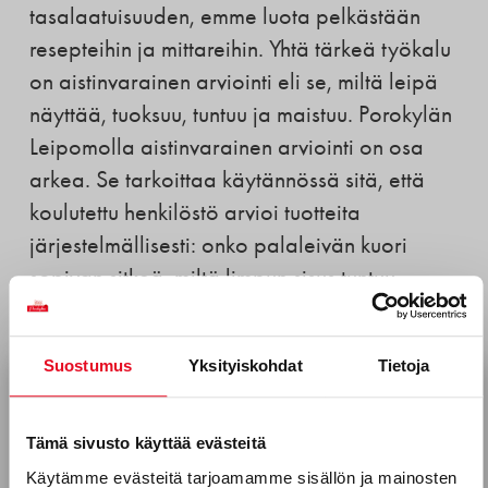
tasalaatuisuuden, emme luota pelkästään
resepteihin ja mittareihin. Yhtä tärkeä työkalu
on aistinvarainen arviointi eli se, miltä leipä
näyttää, tuoksuu, tuntuu ja maistuu. Porokylän
Leipomolla aistinvarainen arviointi on osa
arkea. Se tarkoittaa käytännössä sitä, että
koulutettu henkilöstö arvioi tuotteita
järjestelmällisesti: onko palaleivän kuori
sopivan sitkeä, miltä limpun sisus tuntuu
suussa tai kuinka voimakkaana rukiin maku
koetaan.
Suostumus
Yksityiskohdat
Tietoja
Tilaa uutiskirjeemme
Lue lisää
Sähköposti *
Tämä sivusto käyttää evästeitä
Käytämme evästeitä tarjoamamme sisällön ja mainosten