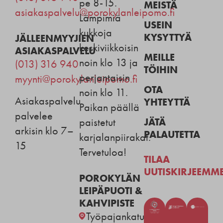
pe 8-15.
MEISTÄ
asiakaspalvelu@porokylanleipomo.fi
Lämpimiä
USEIN
kukkoja
KYSYTTYÄ
JÄLLEENMYYJIEN
keskiviikkoisin
ASIAKASPALVELU
MEILLE
noin klo 13 ja
(013) 316 940
TÖIHIN
perjantaisin
myynti@porokylanleipomo.fi
OTA
noin klo 11.
Asiakaspalvelu
YHTEYTTÄ
Paikan päällä
palvelee
JÄTÄ
paistetut
arkisin klo 7–
PALAUTETTA
karjalanpiirakat.
15
Tervetuloa!
TILAA
UUTISKIRJEEMM
POROKYLÄN
LEIPÄPUOTI &
KAHVIPISTE
Työpajankatu