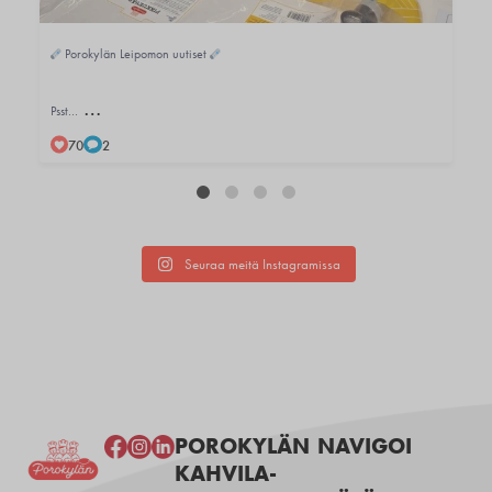
Porokylän Leipomon uutiset
…
Psst…
70
2
Seuraa meitä Instagramissa
POROKYLÄN
NAVIGOI
KAHVILA-