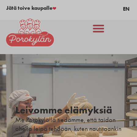
Jätä toive kaupalle
EN
Leivomme elämyksiä
Me Porokylällä tiedämme, että taidon
ohella leipä tehdään, kuten nautitaankin