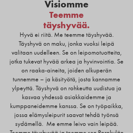
Visiomme
Teemme
täyshyvää.
Hyvä ei riitä. Me teemme täyshyvää.
Täyshyvä on maku, jonka vuoksi leipä
valitaan uudelleen. Se on leipomotuotteita,
jotka tukevat hyvää arkea ja hyvinvointia. Se
on raaka-aineita, joiden alkuperän
tunnemme – ja käsityötä, josta kannamme
ylpeyttä. Täyshyvä on rohkeutta uudistua ja
kasvaa yhdessä asiakkaidemme ja
kumppaneidemme kanssa. Se on työpaikka,
jossa elämysleipurit saavat tehdä työnsä
sydämellä. Me emme leivo vain leipää.
Teemme täyshyvää ja teemme sen Porokylän