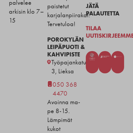
palvelee
JÄTÄ
paistetut
arkisin klo 7–
PALAUTETTA
karjalanpiirakat.
15
Tervetuloa!
TILAA
UUTISKIRJEEMM
POROKYLÄN
LEIPÄPUOTI &
KAHVIPISTE
Työpajankatu
3, Lieksa
050 368
4470
Avoinna ma-
pe 8-15.
Lämpimät
kukot