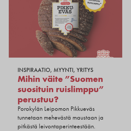
INSPIRAATIO
,
MYYNTI
,
YRITYS
Mihin väite ”Suomen
suosituin ruislimppu”
perustuu?
Porokylän Leipomon Pikkueväs
tunnetaan mehevästä maustaan ja
pitkästä leivontaperinteestään.