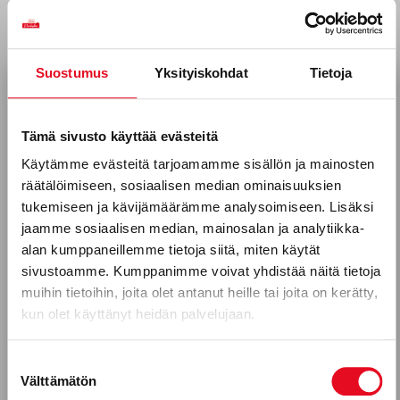
Rakastamme vanhoja perinteitä, mutta
haluamme olla luomassa myös
uusia. Gluteenittomissa leipomotuotteissa
Suostumus
Yksityiskohdat
Tietoja
Tilaa uutiskirjeemme
haluamme olla koko tuoteryhmän
Sähköposti *
ja hyvinvointiajattelun suomalainen uudistaja,
Tämä sivusto käyttää evästeitä
leipoen leipää, joka
Käytämme evästeitä tarjoamamme sisällön ja mainosten
sopii ihan kaikille.
räätälöimiseen, sosiaalisen median ominaisuuksien
Puhelinnumero
tukemiseen ja kävijämäärämme analysoimiseen. Lisäksi
Katso kaikki tuotteet
jaamme sosiaalisen median, mainosalan ja analytiikka-
alan kumppaneillemme tietoja siitä, miten käytät
sivustoamme. Kumppanimme voivat yhdistää näitä tietoja
Mitkä seuraavista aihealueista
muihin tietoihin, joita olet antanut heille tai joita on kerätty,
kun olet käyttänyt heidän palvelujaan.
kiinnostavat sinua?
Uutuustuotteet
Suostumuksen
Välttämätön
valinta
Gluteeniton ruokavalio, keliakia