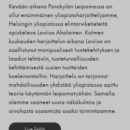
Kevään aikana Porokylän Leipomossa on
ollut ensimmäinen yliopistoharjoittelijamme,
Helsingin yliopistossa elintarviketieteitä
opiskeleva Loviisa Aholainen. Kolmen
kuukauden harjoittelun aikana Loviisa on
osallistunut monipuolisesti tuotekehityksen ja
laadun tehtäviin, tuoteturvallisuuden
kehittämisestä uusien tuotteiden
koeleivontoihin. Harjoittelu on tarjonnut
mahdollisuuden yhdistää yliopistossa opittu
teoria käytännön leipomotyöhön. Samalla
olemme saaneet uusia näkökulmia ja
arvokasta osaamista osaksi toimintaamme.
Lue lisää