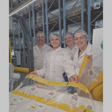
Porokylän Leipomon uutiset
...
...
Psst…
70
2