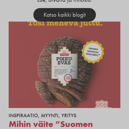
Katso kaikki blogit
INSPIRAATIO
,
MYYNTI
,
YRITYS
Mihin väite ”Suomen