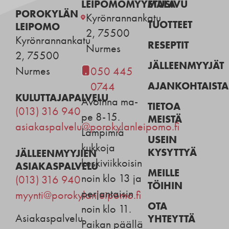
LEIPOMOMYYMÄLÄ
ETUSIVU
POROKYLÄN
Kyrönrannankatu
TUOTTEET
LEIPOMO
2, 75500
Kyrönrannankatu
RESEPTIT
Nurmes
2, 75500
JÄLLEENMYYJÄT
Nurmes
050 445
AJANKOHTAISTA
0744
KULUTTAJAPALVELU
Avoinna ma-
TIETOA
(013) 316 940
pe 8-15.
MEISTÄ
asiakaspalvelu@porokylanleipomo.fi
Lämpimiä
USEIN
kukkoja
KYSYTTYÄ
JÄLLEENMYYJIEN
keskiviikkoisin
ASIAKASPALVELU
MEILLE
noin klo 13 ja
(013) 316 940
TÖIHIN
perjantaisin
myynti@porokylanleipomo.fi
OTA
noin klo 11.
Asiakaspalvelu
YHTEYTTÄ
Paikan päällä