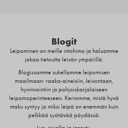
Blogit
Leipominen on meille intohimo ja haluamme
jakaa tietoutta leivän ympärillä.
Blogissamme sukellamme leipomisen
maailmaan: raaka-aineisiin, leivontaan,
hyvinvointiin ja pohjoiskarjalaiseen
leipomoperinteeseen. Kerromme, mistä hyvä
maku syntyy ja miksi leipä on enemmän kuin
pelkkää syötävää pöydässä.
Lue, oivalla ja innostu.