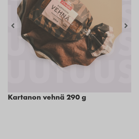
Kartanon vehnä 290 g
M
g