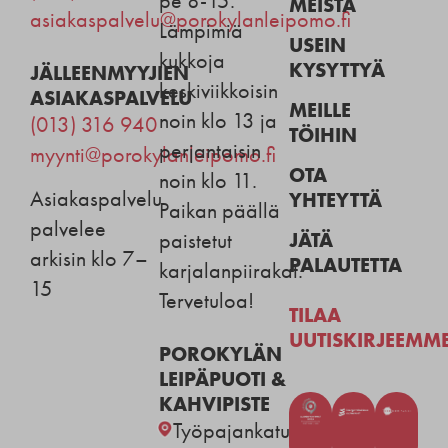
pe 8-15.
MEISTÄ
asiakaspalvelu@porokylanleipomo.fi
Lämpimiä
USEIN
kukkoja
KYSYTTYÄ
JÄLLEENMYYJIEN
keskiviikkoisin
ASIAKASPALVELU
MEILLE
noin klo 13 ja
(013) 316 940
TÖIHIN
perjantaisin
myynti@porokylanleipomo.fi
OTA
noin klo 11.
Asiakaspalvelu
YHTEYTTÄ
Paikan päällä
palvelee
JÄTÄ
paistetut
arkisin klo 7–
PALAUTETTA
karjalanpiirakat.
15
Tervetuloa!
TILAA
UUTISKIRJEEMM
POROKYLÄN
LEIPÄPUOTI &
KAHVIPISTE
Työpajankatu