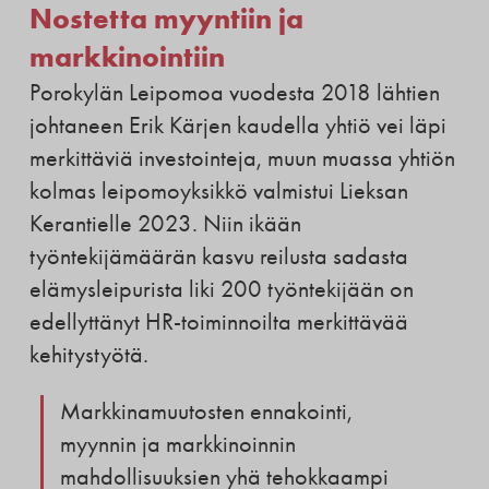
Nostetta myyntiin ja
markkinointiin
Porokylän Leipomoa vuodesta 2018 lähtien
johtaneen Erik Kärjen kaudella yhtiö vei läpi
merkittäviä investointeja, muun muassa yhtiön
kolmas leipomoyksikkö valmistui Lieksan
Kerantielle 2023. Niin ikään
työntekijämäärän kasvu reilusta sadasta
elämysleipurista liki 200 työntekijään on
edellyttänyt HR-toiminnoilta merkittävää
kehitystyötä.
Markkinamuutosten ennakointi,
myynnin ja markkinoinnin
mahdollisuuksien yhä tehokkaampi