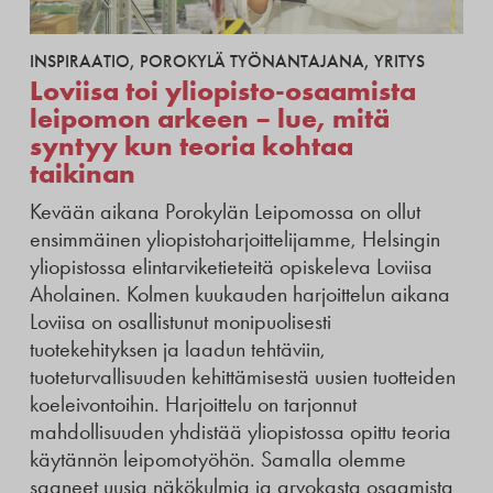
INSPIRAATIO
,
POROKYLÄ TYÖNANTAJANA
,
YRITYS
Loviisa toi yliopisto-osaamista
leipomon arkeen – lue, mitä
syntyy kun teoria kohtaa
taikinan
Kevään aikana Porokylän Leipomossa on ollut
ensimmäinen yliopistoharjoittelijamme, Helsingin
yliopistossa elintarviketieteitä opiskeleva Loviisa
Aholainen. Kolmen kuukauden harjoittelun aikana
Loviisa on osallistunut monipuolisesti
tuotekehityksen ja laadun tehtäviin,
tuoteturvallisuuden kehittämisestä uusien tuotteiden
koeleivontoihin. Harjoittelu on tarjonnut
mahdollisuuden yhdistää yliopistossa opittu teoria
käytännön leipomotyöhön. Samalla olemme
saaneet uusia näkökulmia ja arvokasta osaamista