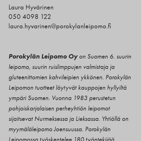
Laura Hyvärinen
050 4098 122
laura.hyvarinen@porokylanleipomo.fi
Porokylän Leipomo Oy
on Suomen 6. suurin
leipomo, suurin ruislimppujen valmistaja ja
gluteenittomien kahvileipien ykkönen. Porokylän
Leipomon tuotteet löytyvät kauppojen hyllyiltä
ympäri Suomen. Vuonna 1983 perustetun
pohjoiskarjalaisen perheyhtiön leipomot
sijaitsevat Nurmeksessa ja Lieksassa. Yhtiöllä on
myymäläleipomo Joensuussa. Porokylän
Leipomossa työskentelee 180 työntekijää.