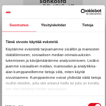
VASTUUMME
Mihin pakkauksissamme käytetyt
Suostumus
Yksityiskohdat
Tietoja
energiaa koskevat väittämät
Tilaa uutiskirjeemme
perustuvat?
Sähköposti *
Tämä sivusto käyttää evästeitä
Joissakin pakkauksissamme käytetään väittämiä
Käytämme evästeitä tarjoamamme sisällön ja mainosten
”100 % käyttämästämme sähköstä on
räätälöimiseen, sosiaalisen median ominaisuuksien
päästötöntä” ja ”Käytämme 100 % uusiutuvaa
Puhelinnumero
tukemiseen ja kävijämäärämme analysoimiseen. Lisäksi
energiaa – kaikki käyttämämme sähkö on tuotettu
jaamme sosiaalisen median, mainosalan ja analytiikka-
tuulivoimalla”. Väittämien yhteydessä käytetään
alan kumppaneillemme tietoja siitä, miten käytät
graafista merkkiä.
sivustoamme. Kumppanimme voivat yhdistää näitä tietoja
Mitkä seuraavista aihealueista
muihin tietoihin, joita olet antanut heille tai joita on kerätty,
Lue lisää
kun olet käyttänyt heidän palvelujaan.
kiinnostavat sinua?
Uutuustuotteet
Suostumuksen