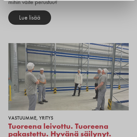
mihin väite perustuu?
Lue lisää
VASTUUMME
,
YRITYS
Tuoreena leivottu. Tuoreena
pakastettu. Hyvänä säilynyt.