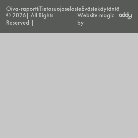
Oiva-raportti
Tietosuojaseloste
Evästekäytäntö
© 2026| All Rights
Website magic
Reserved |
by