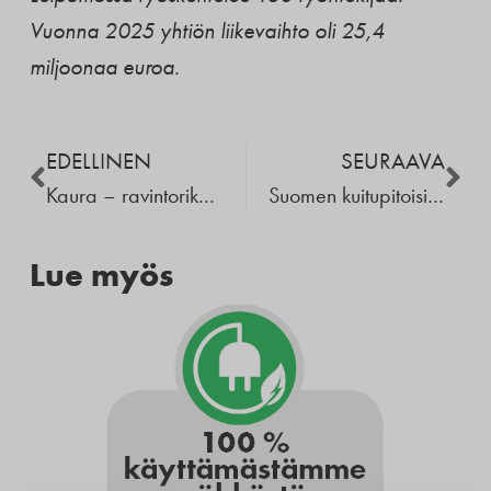
Vuonna 2025 yhtiön liikevaihto oli 25,4
miljoonaa euroa.
EDELLINEN
SEURAAVA
Kaura – ravintorikas ja vastuullinen pääraaka-aine
Suomen kuitupitoisin tuore täysjyväruisleipä tulee Pohjois-Karjalasta
Lue myös