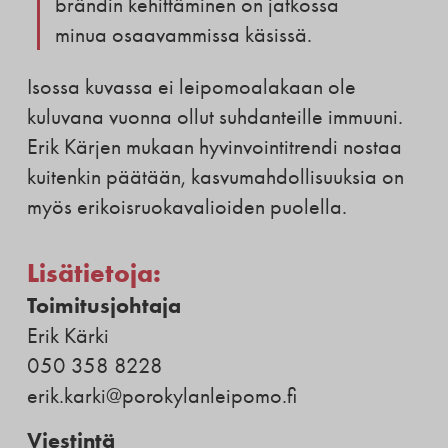
brändin kehittäminen on jatkossa
minua osaavammissa käsissä.
Isossa kuvassa ei leipomoalakaan ole
kuluvana vuonna ollut suhdanteille immuuni.
Erik Kärjen mukaan hyvinvointitrendi nostaa
kuitenkin päätään, kasvumahdollisuuksia on
myös erikoisruokavalioiden puolella.
Lisätietoja:
Toimitusjohtaja
Erik Kärki
050 358 8228
erik.karki@porokylanleipomo.fi
Viestintä