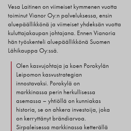
Vesa Laitinen on viimeiset kymmenen vuotta
toiminut Vianor Oy:n palveluksessa, ensin
aluepäällikkönä ja viimeiset yhdeksän vuotta
kuluttajakaupan johtajana. Ennen Vianoria
hän työskenteli aluepäällikkönä Suomen
Lähikauppa Oy:ssä.
Olen kasvujohtaja ja koen Porokylän
Leipomon kasvustrategian
innostavaksi. Porokylä on
markkinassa perin herkullisessa
asemassa – yhtiöllä on kunniakas
historia, se on ahkera investoija, joka
on kerryttänyt brändiarvoa.
Sirpaleisessa markkinassa ketterällä