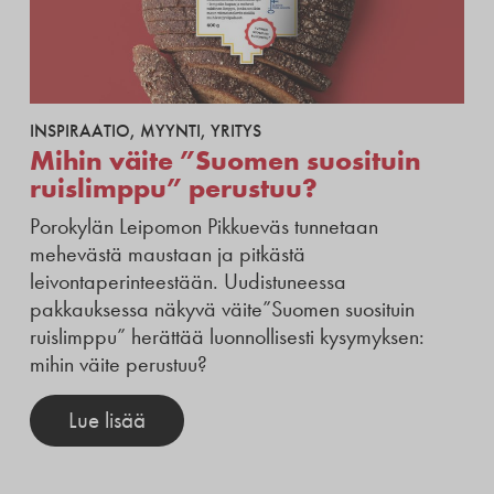
INSPIRAATIO
,
MYYNTI
,
YRITYS
Mihin väite ”Suomen suosituin
ruislimppu” perustuu?
Porokylän Leipomon Pikkueväs tunnetaan
mehevästä maustaan ja pitkästä
leivontaperinteestään. Uudistuneessa
pakkauksessa näkyvä väite”Suomen suosituin
ruislimppu” herättää luonnollisesti kysymyksen:
mihin väite perustuu?
Lue lisää