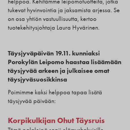
helppoa. Kehitämme leipomotuotteita, jotka
tukevat hyvinvointia ja jaksamista arjessa. Se
on osa yhtiön vastuullisuutta, kertoo
tuotekehitysjohtaja Laura Hyvärinen.
Täysjyväpäivän 19.11. kunniaksi
Porokylän Leipomo haastaa lisäämään
täysjyvää arkeen ja julkaisee omat
täysjyväsuosikkinsa
Poimimme kaksi helppoa tapaa lisätä
täysjyvää päivään:
Korpikulkijan Ohut Täysruis
Tämä palaleipä sopii elämyshakuisille