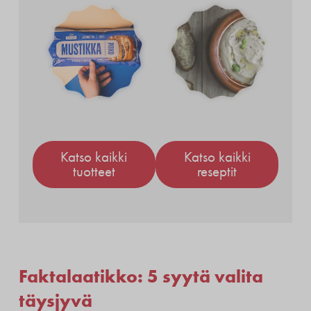
Katso kaikki
Katso kaikki
tuotteet
reseptit
Faktalaatikko: 5 syytä valita
täysjyvä