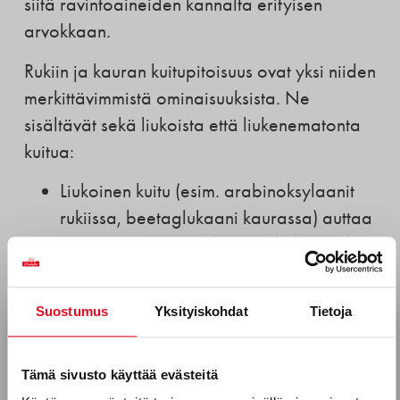
siitä ravintoaineiden kannalta erityisen
arvokkaan.
Rukiin ja kauran kuitupitoisuus ovat yksi niiden
merkittävimmistä ominaisuuksista. Ne
sisältävät sekä liukoista että liukenematonta
kuitua:
Liukoinen kuitu (esim. arabinoksylaanit
rukiissa, beetaglukaani kaurassa) auttaa
tasaamaan verensokeria ja kolesterolia.
Liukenematon kuitu edistää suolen
toimintaa ja ehkäisee ummetusta.
Suostumus
Yksityiskohdat
Tietoja
Tilaa uutiskirjeemme
Sähköposti *
Ruis ja kaura sisältävät erityisesti B-ryhmän
Tämä sivusto käyttää evästeitä
vitamiineja, jotka ovat tärkeitä