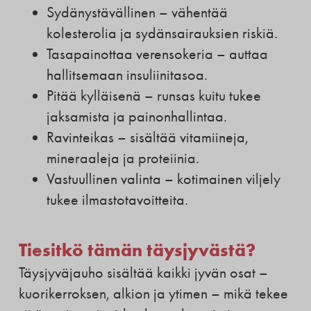
Sydänystävällinen – vähentää
kolesterolia ja sydänsairauksien riskiä.
Tasapainottaa verensokeria – auttaa
hallitsemaan insuliinitasoa.
Pitää kylläisenä – runsas kuitu tukee
jaksamista ja painonhallintaa.
Ravinteikas – sisältää vitamiineja,
mineraaleja ja proteiinia.
Vastuullinen valinta – kotimainen viljely
tukee ilmastotavoitteita.
Tiesitkö tämän täysjyvästä?
Täysjyväjauho sisältää kaikki jyvän osat –
kuorikerroksen, alkion ja ytimen – mikä tekee