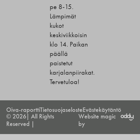
pe 8-15.
Lämpimät
kukot
keskiviikkoisin
klo 14. Paikan
päällä
paistetut
karjalanpiirakat.
Tervetuloa!
Oiva-raportti
Tietosuojaseloste
Evästekäytäntö
© 2026| All Rights
Website magic
Reserved |
by