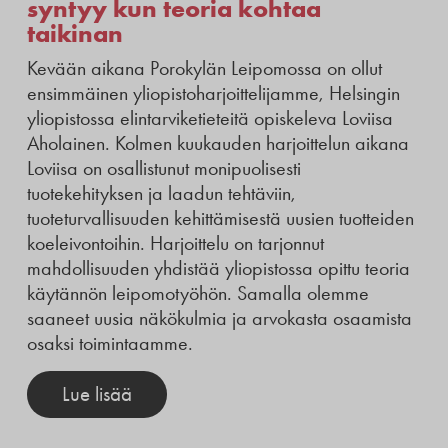
syntyy kun teoria kohtaa
taikinan
Kevään aikana Porokylän Leipomossa on ollut
ensimmäinen yliopistoharjoittelijamme, Helsingin
yliopistossa elintarviketieteitä opiskeleva Loviisa
Aholainen. Kolmen kuukauden harjoittelun aikana
Loviisa on osallistunut monipuolisesti
tuotekehityksen ja laadun tehtäviin,
tuoteturvallisuuden kehittämisestä uusien tuotteiden
koeleivontoihin. Harjoittelu on tarjonnut
mahdollisuuden yhdistää yliopistossa opittu teoria
käytännön leipomotyöhön. Samalla olemme
saaneet uusia näkökulmia ja arvokasta osaamista
osaksi toimintaamme.
Lue lisää