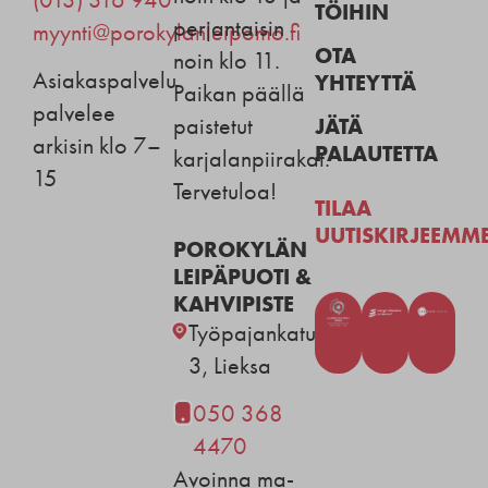
TÖIHIN
perjantaisin
myynti@porokylanleipomo.fi
OTA
noin klo 11.
Asiakaspalvelu
YHTEYTTÄ
Paikan päällä
palvelee
JÄTÄ
paistetut
arkisin klo 7–
PALAUTETTA
karjalanpiirakat.
15
Tervetuloa!
TILAA
UUTISKIRJEEMM
POROKYLÄN
LEIPÄPUOTI &
KAHVIPISTE
Työpajankatu
3, Lieksa
050 368
4470
Avoinna ma-