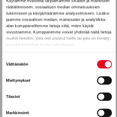
Käytämme evästeitä tarjoamamme sisällön ja mainosten
aineenvaihdunnalle ja hermoston toiminnalle:
räätälöimiseen, sosiaalisen median ominaisuuksien
Puhelinnumero
tukemiseen ja kävijämäärämme analysoimiseen. Lisäksi
B1-vitamiini (tiamiini): edistää
jaamme sosiaalisen median, mainosalan ja analytiikka-
hiilihydraattien aineenvaihduntaa.
alan kumppaneillemme tietoja siitä, miten käytät
B3-vitamiini (niasiini): tukee energia-
sivustoamme. Kumppanimme voivat yhdistää näitä tietoja
Mitkä seuraavista aihealueista
muihin tietoihin, joita olet antanut heille tai joita on kerätty,
aineenvaihduntaa ja ihon terveyttä.
kun olet käyttänyt heidän palvelujaan.
kiinnostavat sinua?
B6-vitamiini: osallistuu proteiinien
aineenvaihduntaan ja
Uutuustuotteet
Suostumuksen
immuunijärjestelmän toimintaan.
Välttämätön
valinta
Gluteeniton ruokavalio, keliakia
Folaatti (B9): tärkeä solujen
jakautumiselle ja punasolujen
Reseptit
Mieltymykset
muodostukselle.
Tuotekehitykseen osallistuminen
Tilastot
Porokylän leipomo Oy, leipomoala
Runsaasti elimistölle tärkeitä kivennäisaineita:
Työntekijätarinat
Markkinointi