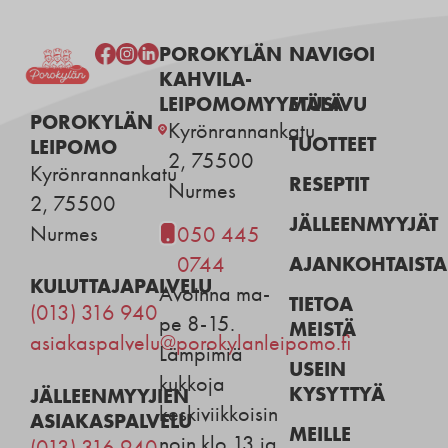
POROKYLÄN
NAVIGOI
KAHVILA-
LEIPOMOMYYMÄLÄ
ETUSIVU
POROKYLÄN
Kyrönrannankatu
TUOTTEET
LEIPOMO
2, 75500
Kyrönrannankatu
RESEPTIT
Nurmes
2, 75500
JÄLLEENMYYJÄT
Nurmes
050 445
AJANKOHTAISTA
0744
KULUTTAJAPALVELU
Avoinna ma-
TIETOA
(013) 316 940
pe 8-15.
MEISTÄ
asiakaspalvelu@porokylanleipomo.fi
Lämpimiä
USEIN
kukkoja
KYSYTTYÄ
JÄLLEENMYYJIEN
keskiviikkoisin
ASIAKASPALVELU
MEILLE
noin klo 13 ja
(013) 316 940