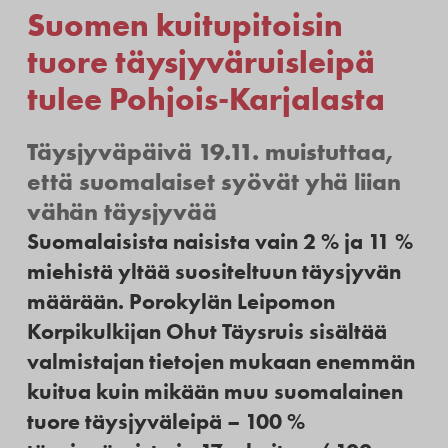
Suomen kuitupitoisin
tuore täysjyväruisleipä
tulee Pohjois-Karjalasta
Täysjyväpäivä 19.11. muistuttaa,
että suomalaiset syövät yhä liian
vähän täysjyvää
Suomalaisista naisista vain 2 % ja 11 %
miehistä yltää suositeltuun täysjyvän
määrään. Porokylän Leipomon
Korpikulkijan Ohut Täysruis sisältää
valmistajan tietojen mukaan enemmän
kuitua kuin mikään muu suomalainen
tuore täysjyväleipä – 100 %