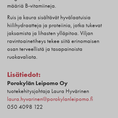
määriä B-vitamiineja.
Ruis ja kaura sisältävät hyvälaatuisia
hiilihydraatteja ja proteiinia, jotka tukevat
jaksamista ja lihasten ylläpitoa. Viljan
ravintoainetiheys tekee siitä erinomaisen
osan terveellistä ja tasapainoista
ruokavaliota.
Lisätiedot:
Porokylän Leipomo Oy
tuotekehitysjohtaja Laura Hyvärinen
laura.hyvarinen@porokylanleipomo.fi
050 4098 122