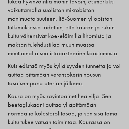
tukea hyvinvointia monin tavoin, esimerkiksi
vaikuttamalla suoliston mikrobiston
monimuotoisuuteen. Itä-Suomen yliopiston
tutkimuksessa todettiin, että kauran ja rukiin
kuitu vähensivät koe-eläimillä lihomista ja
maksan tulehdustilaa muun muassa
muuttamalla suolistobakteerien koostumusta.
Ruis edistää myös kylläisyyden tunnetta ja voi
auttaa pitämään verensokerin nousun
tasaisempana aterian jälkeen.
Kaura on myös ravintoainetiheä vilja. Sen
beetaglukaani auttaa ylläpitämään
normaalia kolesterolitasoa, ja sen sisältämä
kuitu tukee vatsan toimintaa. Kaurassa on