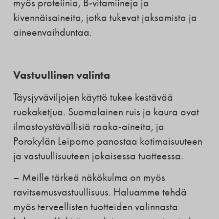
myös proteiinia, B-vitamiineja ja
kivennäisaineita, jotka tukevat jaksamista ja
aineenvaihduntaa.
Vastuullinen valinta
Täysjyväviljojen käyttö tukee kestävää
ruokaketjua. Suomalainen ruis ja kaura ovat
ilmastoystävällisiä raaka-aineita, ja
Porokylän Leipomo panostaa kotimaisuuteen
ja vastuullisuuteen jokaisessa tuotteessa.
– Meille tärkeä näkökulma on myös
ravitsemusvastuullisuus. Haluamme tehdä
myös terveellisten tuotteiden valinnasta