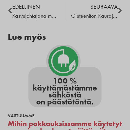
EDELLINEN
SEURAAVA
Kasvujohtajana meritoitunut Vesa Laitinen on valittu Porokylän Leipomo Oy:n uudeksi toimitusjohtajaksi
Gluteeniton Kaurajälkkäri uudistuu!
Lue myös
VASTUUMME
Mihin pakkauksissamme käytetyt