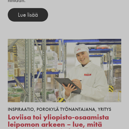
Lue lisää
INSPIRAATIO
,
POROKYLÄ TYÖNANTAJANA
,
YRITYS
Loviisa toi yliopisto-osaamista
leipomon arkeen – lue, mitä