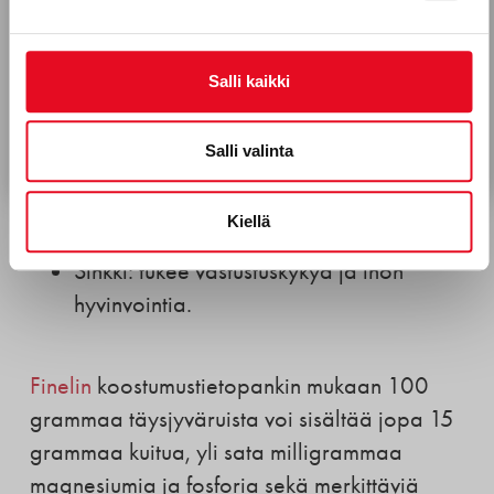
Magnesium: tukee lihasten ja hermoston
Hyväksyn Porokylän Leipomo Oy:n viestinnän.*
toimintaa.
Tietosuojaseloste
Fosfori: tärkeä luustolle ja solujen
Salli kaikki
energiantuotannolle.
Tilaa uutiskirje
Kalium: säätelee verenpainetta ja
Salli valinta
nestetasapainoa.
Rauta: osallistuu hapen kuljetukseen ja
Kiellä
immuunipuolustukseen.
Sinkki: tukee vastustuskykyä ja ihon
hyvinvointia.
Finelin
koostumustietopankin mukaan 100
grammaa täysjyväruista voi sisältää jopa 15
grammaa kuitua, yli sata milligrammaa
magnesiumia ja fosforia sekä merkittäviä