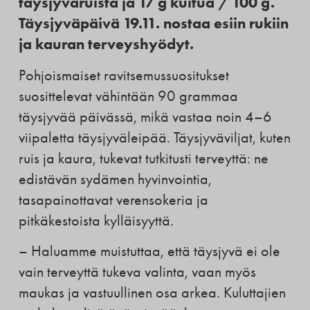
täysjyväruista ja 17 g kuitua / 100 g.
Täysjyväpäivä 19.11. nostaa esiin rukiin
ja kauran terveyshyödyt.
Pohjoismaiset ravitsemussuositukset
suosittelevat vähintään 90 grammaa
täysjyvää päivässä, mikä vastaa noin 4–6
viipaletta täysjyväleipää. Täysjyväviljat, kuten
ruis ja kaura, tukevat tutkitusti terveyttä: ne
edistävän sydämen hyvinvointia,
tasapainottavat verensokeria ja
pitkäkestoista kylläisyyttä.
– Haluamme muistuttaa, että täysjyvä ei ole
vain terveyttä tukeva valinta, vaan myös
maukas ja vastuullinen osa arkea. Kuluttajien