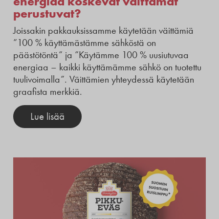
energiaa koskevat väittämät
perustuvat?
Joissakin pakkauksissamme käytetään väittämiä
”100 % käyttämästämme sähköstä on
päästötöntä” ja ”Käytämme 100 % uusiutuvaa
energiaa – kaikki käyttämämme sähkö on tuotettu
tuulivoimalla”. Väittämien yhteydessä käytetään
graafista merkkiä.
Lue lisää