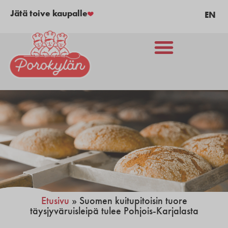
Jätä toive kaupalle
EN
Etusivu
»
Suomen kuitupitoisin tuore
täysjyväruisleipä tulee Pohjois-Karjalasta