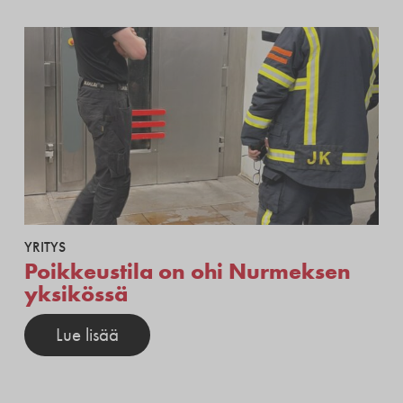
YRITYS
Poikkeustila on ohi Nurmeksen
yksikössä
Lue lisää