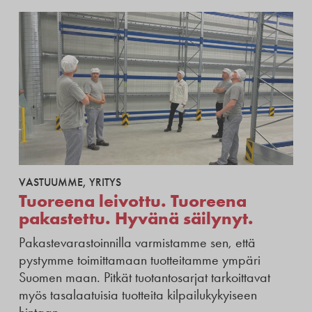
VASTUUMME
,
YRITYS
Tuoreena leivottu. Tuoreena
pakastettu. Hyvänä säilynyt.
Pakastevarastoinnilla varmistamme sen, että
pystymme toimittamaan tuotteitamme ympäri
Suomen maan. Pitkät tuotantosarjat tarkoittavat
myös tasalaatuisia tuotteita kilpailukykyiseen
hintaan.