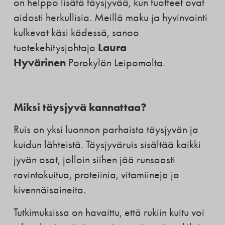
on helppo lisätä täysjyvää, kun tuotteet ovat
aidosti herkullisia. Meillä maku ja hyvinvointi
kulkevat käsi kädessä, sanoo
Laura
tuotekehitysjohtaja
Hyvärinen
Porokylän Leipomolta.
Miksi täysjyvä kannattaa?
Ruis on yksi luonnon parhaista täysjyvän ja
kuidun lähteistä. Täysjyväruis sisältää kaikki
jyvän osat, jolloin siihen jää runsaasti
ravintokuitua, proteiinia, vitamiineja ja
kivennäisaineita.
Tutkimuksissa on havaittu, että rukiin kuitu voi