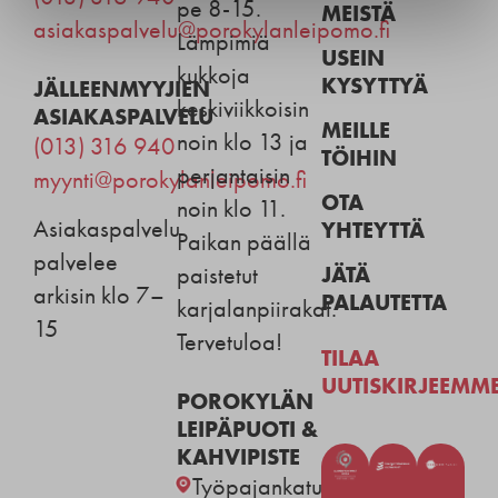
pe 8-15.
MEISTÄ
asiakaspalvelu@porokylanleipomo.fi
Lämpimiä
USEIN
kukkoja
KYSYTTYÄ
JÄLLEENMYYJIEN
keskiviikkoisin
ASIAKASPALVELU
MEILLE
noin klo 13 ja
(013) 316 940
TÖIHIN
perjantaisin
myynti@porokylanleipomo.fi
OTA
noin klo 11.
Asiakaspalvelu
YHTEYTTÄ
Paikan päällä
palvelee
JÄTÄ
paistetut
arkisin klo 7–
PALAUTETTA
karjalanpiirakat.
15
Tervetuloa!
TILAA
UUTISKIRJEEMM
POROKYLÄN
LEIPÄPUOTI &
KAHVIPISTE
Työpajankatu