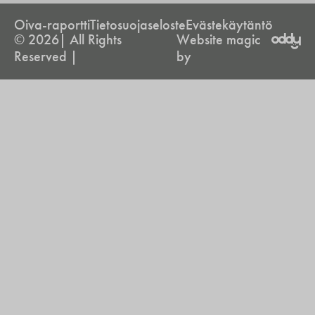
Oiva-raportti
Tietosuojaseloste
Evästekäytäntö
© 2026| All Rights
Website magic
Reserved |
by