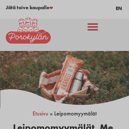
Jätä toive kaupalle
EN
Etusivu
»
Leipomomyymälät
Leipomomyymälät
,
Me
,