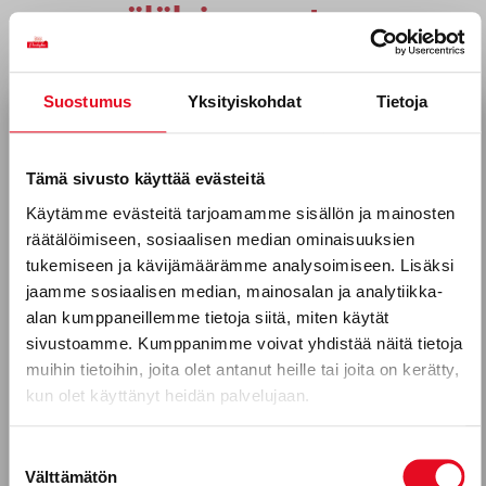
myymäläleipomosta
Lämpimän leivän tuoksu houkuttelee Joensuun
Prisman myymäläleipomon luo. Täällä on
Suostumus
Yksityiskohdat
Tietoja
Tilaa uutiskirjeemme
toinen Porokylän Leipomon
myymäläleipomoista, toinen on Kouvolan
Sähköposti *
Tämä sivusto käyttää evästeitä
Citymarketilla. Joensuussa työskentelee
Käytämme evästeitä tarjoamamme sisällön ja mainosten
kokenut tiimi. He valmistavat päivittäin
räätälöimiseen, sosiaalisen median ominaisuuksien
tuotteita vitriinin irtomyyntiin ja pakkaavat
Puhelinnumero
tukemiseen ja kävijämäärämme analysoimiseen. Lisäksi
leipomotuotteita myös leipäosastolle
jaamme sosiaalisen median, mainosalan ja analytiikka-
alan kumppaneillemme tietoja siitä, miten käytät
paperipusseihin, jotta asiakkaat voivat ostaa
sivustoamme. Kumppanimme voivat yhdistää näitä tietoja
lämpimiä herkkuja kotiin.
Mitkä seuraavista aihealueista
muihin tietoihin, joita olet antanut heille tai joita on kerätty,
kun olet käyttänyt heidän palvelujaan.
kiinnostavat sinua?
Lue lisää
Uutuustuotteet
Suostumuksen
Välttämätön
valinta