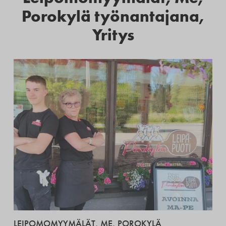
Porokylä työnantajana
,
Yritys
LEIPOMOMYYMÄLÄT
,
ME
,
POROKYLÄ