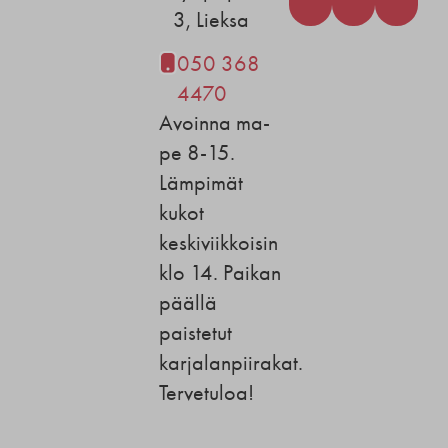
3, Lieksa
050 368
4470
Avoinna ma-
pe 8-15.
Lämpimät
kukot
keskiviikkoisin
klo 14. Paikan
päällä
paistetut
karjalanpiirakat.
Tervetuloa!