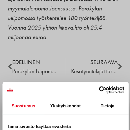
myymäläleipomo Joensuussa. Porokylän
Leipomossa työskentelee 180 työntekijää.
Vuonna 2025 yhtiön liikevaihto oli 25,4
miljoonaa euroa.
EDELLINEN
SEURAAVA
Porokylän Leipomo sai investointitukea toiminnan laajentamiseen Lieksassa
Kesätyöntekijät tärkeissä tehtävissä
Lue myös
Suostumus
Yksityiskohdat
Tietoja
Tilaa uutiskirjeemme
Sähköposti *
Tämä sivusto käyttää evästeitä