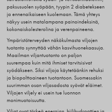
paksusuolen syöpään, tyypin 2 diabetekseen
ja ennenaikaiseen kuolemaan. Tämä yhteys
näkyy usein matalampana painoindeksinä,
kokonaiskolesterolina ja verenpaineena.
Ympäristöterveyden näkökulmasta viljojen
tuotanto synnyttää vähän kasvihuonekaasuja.
Maailman viljantuotanto on paljon
suurempaa kuin mitä ihmiset tarvitsisivat
syödäkseen. Siksi viljoja käytetäänkin rehuksi
ja biopolttoaineen tuotantoon. Suomessakin
suurimman osan viljasadosta syövät eläimet.
Viljojen viljely ei usein tue luonnon
monimuotoisuutta.
Viljat ovat tärkeä energian, hiilihydraattien ja