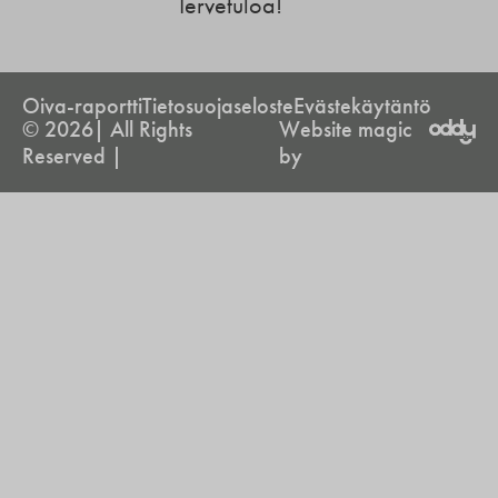
Tervetuloa!
Oiva-raportti
Tietosuojaseloste
Evästekäytäntö
© 2026| All Rights
Website magic
Reserved |
by