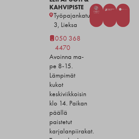
KAHVIPISTE
Työpajankatu
3, Lieksa
050 368
4470
Avoinna ma-
pe 8-15.
Lämpimät
kukot
keskiviikkoisin
klo 14. Paikan
päällä
paistetut
karjalanpiirakat.