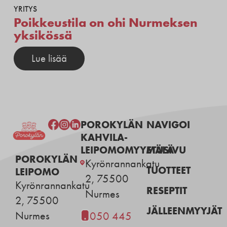
YRITYS
Poikkeustila on ohi Nurmeksen
yksikössä
Lue lisää
POROKYLÄN
NAVIGOI
KAHVILA-
LEIPOMOMYYMÄLÄ
ETUSIVU
POROKYLÄN
Kyrönrannankatu
TUOTTEET
LEIPOMO
2, 75500
Kyrönrannankatu
RESEPTIT
Nurmes
2, 75500
JÄLLEENMYYJÄT
Nurmes
050 445