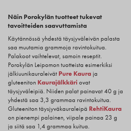
Näin Porokylän tuotteet tukevat
tavoitteiden saavuttamista
Käytännössä yhdestä täysjyväleivän palasta
saa muutamia grammoja ravintokuitua.
Palakoot vaihtelevat, samoin reseptit.
Porokylän Leipomon tuotteista esimerkiksi
Pure Kaura
jälkiuunikauraleivät
ja
Kaurajälkkäri
gluteeniton
ovat
täysjyväleipiä. Niiden palat painavat 40 g ja
yhdestä saa 3,3 grammaa ravintokuitua.
RehtiKaura
Gluteeniton täysjyväkauraleipä
on pienempi palainen, viipale painaa 23 g
ja siitä saa 1,4 grammaa kuitua.