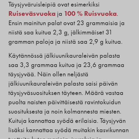
Täysjyväruisleipiä ovat esimerkiksi
Ruiseväsvuoka
100 % Ruisvuoka
ja
.
Ensin mainitun palat ovat 23 grammaisia ja
niistä saa kuitua 2,3 g, jälkimmäiset 31
gramman paloja ja niistä saa 2,9 g kuitua.
Käytännössä jälkiuunikauraleivän palasta
saa 3,3 grammaa kuitua ja 23,6 grammaa
täysjyvää. Näin ollen neljästä
jälkiuunikauraleivän palasta saisi päivän
täysjyväsuosituksen täyteen. Määrä vastaa
puolta naisten päivittäisestä ravintokuidun
suosituksesta ja noin kolmannesta miesten.
Kuituja kannattaa syödä erilaisia. Täysjyvän
lisäksi kannattaa syödä muitakin kasvikunnan