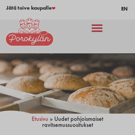
Jätä toive kaupalle
EN
Etusivu
»
Uudet pohjoismaiset
ravitsemussuositukset