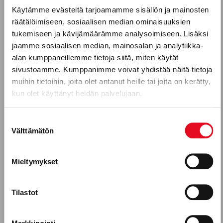
Käytämme evästeitä tarjoamamme sisällön ja mainosten
räätälöimiseen, sosiaalisen median ominaisuuksien
Puhelinnumero
tukemiseen ja kävijämäärämme analysoimiseen. Lisäksi
jaamme sosiaalisen median, mainosalan ja analytiikka-
alan kumppaneillemme tietoja siitä, miten käytät
sivustoamme. Kumppanimme voivat yhdistää näitä tietoja
VASTUUMME
Mitkä seuraavista aihealueista
Mihin pakkauksissamme käytetyt
muihin tietoihin, joita olet antanut heille tai joita on kerätty,
energiaa koskevat väittämät
kun olet käyttänyt heidän palvelujaan.
kiinnostavat sinua?
perustuvat?
Uutuustuotteet
Suostumuksen
Joissakin pakkauksissamme käytetään väittämiä
Välttämätön
valinta
”100 % käyttämästämme sähköstä on
Gluteeniton ruokavalio, keliakia
päästötöntä” ja ”Käytämme 100 % uusiutuvaa
Reseptit
Mieltymykset
energiaa – kaikki käyttämämme sähkö on tuotettu
tuulivoimalla”. Väittämien yhteydessä käytetään
Tuotekehitykseen osallistuminen
graafista merkkiä.
Tilastot
Porokylän leipomo Oy, leipomoala
Lue lisää
Työntekijätarinat