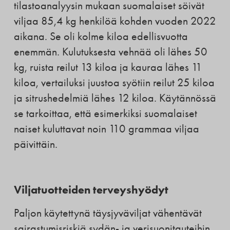
tilastoanalyysin mukaan suomalaiset söivät
viljaa 85,4 kg henkilöä kohden vuoden 2022
aikana. Se oli kolme kiloa edellisvuotta
enemmän. Kulutuksesta vehnää oli lähes 50
kg, ruista reilut 13 kiloa ja kauraa lähes 11
kiloa, vertailuksi juustoa syötiin reilut 25 kiloa
ja sitrushedelmiä lähes 12 kiloa. Käytännössä
se tarkoittaa, että esimerkiksi suomalaiset
naiset kuluttavat noin 110 grammaa viljaa
päivittäin.
Viljatuotteiden terveyshyödyt
Paljon käytettynä täysjyväviljat vähentävät
sairastumisriskiä sydän- ja verisuonitauteihin,