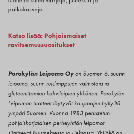
tuotteita kuten marjoja, juureksia ja
palkokasveja.
Katso lisää: Pohjoismaiset
ravitsemussuositukset
Porokylän Leipomo Oy
on Suomen 6. suurin
leipomo, suurin ruislimppujen valmistaja ja
gluteenittomien kahvileipien ykkönen. Porokylän
Leipomon tuotteet löytyvät kauppojen hyllyiltä
ympäri Suomen. Vuonna 1983 perustetun
pohjoiskarjalaisen perheyhtiön leipomot
sijaitsevat Nurmeksessa ja Lieksassa. Yhtiöllä on