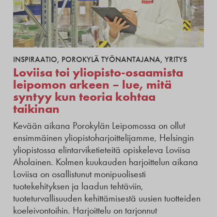
INSPIRAATIO
,
POROKYLÄ TYÖNANTAJANA
,
YRITYS
Loviisa toi yliopisto-osaamista
leipomon arkeen – lue, mitä
syntyy kun teoria kohtaa
taikinan
Kevään aikana Porokylän Leipomossa on ollut
ensimmäinen yliopistoharjoittelijamme, Helsingin
yliopistossa elintarviketieteitä opiskeleva Loviisa
Aholainen. Kolmen kuukauden harjoittelun aikana
Loviisa on osallistunut monipuolisesti
tuotekehityksen ja laadun tehtäviin,
tuoteturvallisuuden kehittämisestä uusien tuotteiden
koeleivontoihin. Harjoittelu on tarjonnut