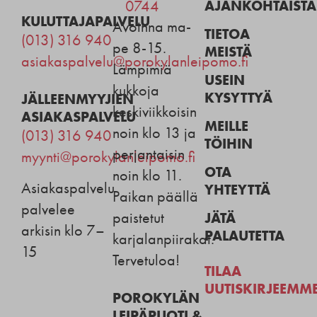
AJANKOHTAISTA
0744
KULUTTAJAPALVELU
Avoinna ma-
TIETOA
(013) 316 940
pe 8-15.
MEISTÄ
asiakaspalvelu@porokylanleipomo.fi
Lämpimiä
USEIN
kukkoja
KYSYTTYÄ
JÄLLEENMYYJIEN
keskiviikkoisin
ASIAKASPALVELU
MEILLE
noin klo 13 ja
(013) 316 940
TÖIHIN
perjantaisin
myynti@porokylanleipomo.fi
OTA
noin klo 11.
Asiakaspalvelu
YHTEYTTÄ
Paikan päällä
palvelee
JÄTÄ
paistetut
arkisin klo 7–
PALAUTETTA
karjalanpiirakat.
15
Tervetuloa!
TILAA
UUTISKIRJEEMM
POROKYLÄN
LEIPÄPUOTI &