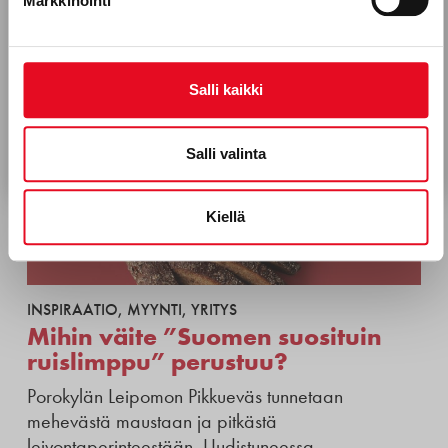
Markkinointi
Hyväksyn Porokylän Leipomo Oy:n viestinnän.*
Tietosuojaseloste
Salli kaikki
Tilaa uutiskirje
Salli valinta
Kiellä
INSPIRAATIO
,
MYYNTI
,
YRITYS
Mihin väite ”Suomen suosituin
ruislimppu” perustuu?
Porokylän Leipomon Pikkueväs tunnetaan
mehevästä maustaan ja pitkästä
leivontaperinteestään. Uudistuneessa