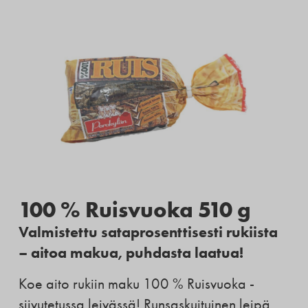
100 % Ruisvuoka 510 g
Valmistettu sataprosenttisesti rukiista
– aitoa makua, puhdasta laatua!
Koe aito rukiin maku 100 % Ruisvuoka -
siivutetussa leivässä! Runsaskuituinen leipä