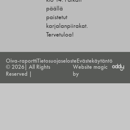
päällä
paistetut
karjalanpiirakat.
Tervetuloa!
Oiva-raportti
Tietosuojaseloste
Evästekäytäntö
© 2026| All Rights
Website magic
Reserved |
by