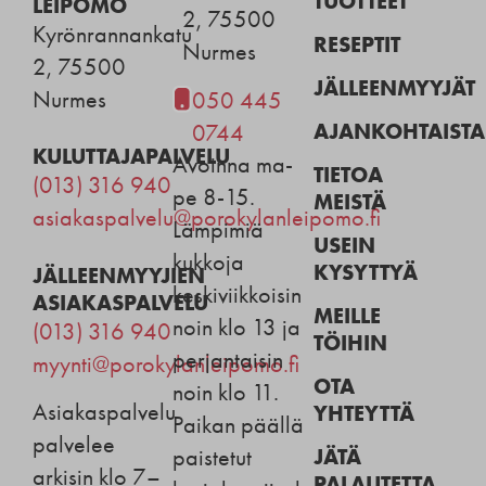
TUOTTEET
LEIPOMO
2, 75500
Kyrönrannankatu
RESEPTIT
Nurmes
2, 75500
JÄLLEENMYYJÄT
Nurmes
050 445
AJANKOHTAISTA
0744
KULUTTAJAPALVELU
Avoinna ma-
TIETOA
(013) 316 940
pe 8-15.
MEISTÄ
asiakaspalvelu@porokylanleipomo.fi
Lämpimiä
USEIN
kukkoja
KYSYTTYÄ
JÄLLEENMYYJIEN
keskiviikkoisin
ASIAKASPALVELU
MEILLE
noin klo 13 ja
(013) 316 940
TÖIHIN
perjantaisin
myynti@porokylanleipomo.fi
OTA
noin klo 11.
Asiakaspalvelu
YHTEYTTÄ
Paikan päällä
palvelee
JÄTÄ
paistetut
arkisin klo 7–
PALAUTETTA