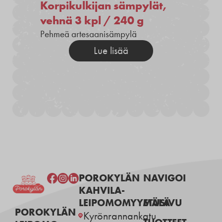
Korpikulkijan sämpylät,
vehnä 3 kpl / 240 g
Pehmeä artesaanisämpylä
Lue lisää
POROKYLÄN
NAVIGOI
KAHVILA-
LEIPOMOMYYMÄLÄ
ETUSIVU
POROKYLÄN
Kyrönrannankatu