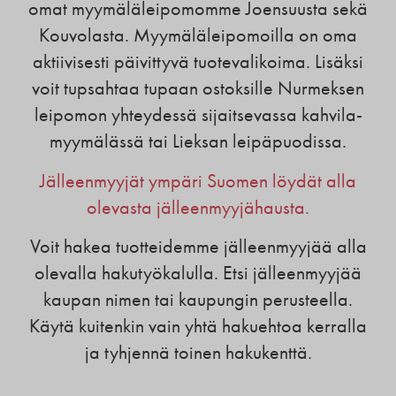
omat myymäläleipomomme Joensuusta sekä
Kouvolasta. Myymäläleipomoilla on oma
aktiivisesti päivittyvä tuotevalikoima. Lisäksi
voit tupsahtaa tupaan ostoksille Nurmeksen
leipomon yhteydessä sijaitsevassa kahvila-
myymälässä tai Lieksan leipäpuodissa.
Jälleenmyyjät ympäri Suomen löydät alla
olevasta jälleenmyyjähausta.
Voit hakea tuotteidemme jälleenmyyjää alla
olevalla hakutyökalulla. Etsi jälleenmyyjää
kaupan nimen tai kaupungin perusteella.
Käytä kuitenkin vain yhtä hakuehtoa kerralla
ja tyhjennä toinen hakukenttä.