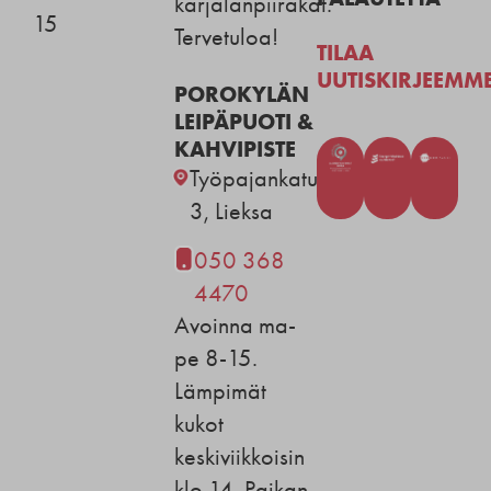
karjalanpiirakat.
15
Tervetuloa!
TILAA
UUTISKIRJEEMM
POROKYLÄN
LEIPÄPUOTI &
KAHVIPISTE
Työpajankatu
3, Lieksa
050 368
4470
Avoinna ma-
pe 8-15.
Lämpimät
kukot
keskiviikkoisin
klo 14. Paikan