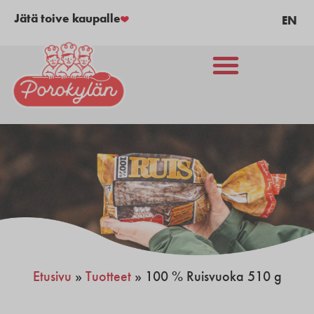
Jätä toive kaupalle
EN
Etusivu
»
Tuotteet
»
100 % Ruisvuoka 510 g