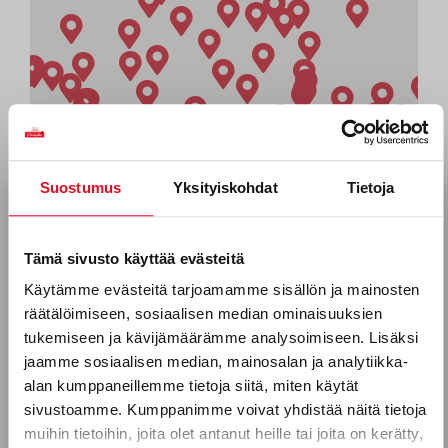
Suostumus
Yksityiskohdat
Tietoja
Tilaa uutiskirjeemme
Sähköposti *
Tämä sivusto käyttää evästeitä
Käytämme evästeitä tarjoamamme sisällön ja mainosten
räätälöimiseen, sosiaalisen median ominaisuuksien
Puhelinnumero
tukemiseen ja kävijämäärämme analysoimiseen. Lisäksi
jaamme sosiaalisen median, mainosalan ja analytiikka-
alan kumppaneillemme tietoja siitä, miten käytät
sivustoamme. Kumppanimme voivat yhdistää näitä tietoja
Mitkä seuraavista aihealueista
muihin tietoihin, joita olet antanut heille tai joita on kerätty,