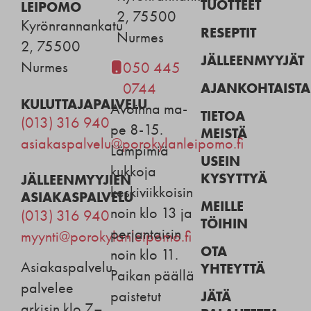
TUOTTEET
LEIPOMO
2, 75500
Kyrönrannankatu
RESEPTIT
Nurmes
2, 75500
JÄLLEENMYYJÄT
Nurmes
050 445
AJANKOHTAISTA
0744
KULUTTAJAPALVELU
Avoinna ma-
TIETOA
(013) 316 940
pe 8-15.
MEISTÄ
asiakaspalvelu@porokylanleipomo.fi
Lämpimiä
USEIN
kukkoja
KYSYTTYÄ
JÄLLEENMYYJIEN
keskiviikkoisin
ASIAKASPALVELU
MEILLE
noin klo 13 ja
(013) 316 940
TÖIHIN
perjantaisin
myynti@porokylanleipomo.fi
OTA
noin klo 11.
Asiakaspalvelu
YHTEYTTÄ
Paikan päällä
palvelee
JÄTÄ
paistetut
arkisin klo 7–