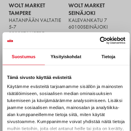
WOLT MARKET
WOLT MARKET
TAMPERE
SEINÄJOKI
HATANPÄÄN VALTATIE
KALEVANKATU 7
5-7
60100
SEINÄJOKI
33100
TAMPERE
WOLT MARKET PORI
WOLT MARKET OULU
ANTINKATU 25
KIRKKOKATU 63-65
Suostumus
Yksityiskohdat
Tietoja
28100
PORI
90120
OULU
Tilaa uutiskirjeemme
Sähköposti *
Tämä sivusto käyttää evästeitä
Käytämme evästeitä tarjoamamme sisällön ja mainosten
räätälöimiseen, sosiaalisen median ominaisuuksien
Puhelinnumero
tukemiseen ja kävijämäärämme analysoimiseen. Lisäksi
jaamme sosiaalisen median, mainosalan ja analytiikka-
alan kumppaneillemme tietoja siitä, miten käytät
sivustoamme. Kumppanimme voivat yhdistää näitä tietoja
Mitkä seuraavista aihealueista
muihin tietoihin, joita olet antanut heille tai joita on kerätty,