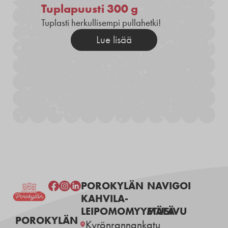
Tuplapuusti 300 g
Tuplasti herkullisempi pullahetki!
Lue lisää
POROKYLÄN
NAVIGOI
KAHVILA-
LEIPOMOMYYMÄLÄ
ETUSIVU
POROKYLÄN
Kyrönrannankatu