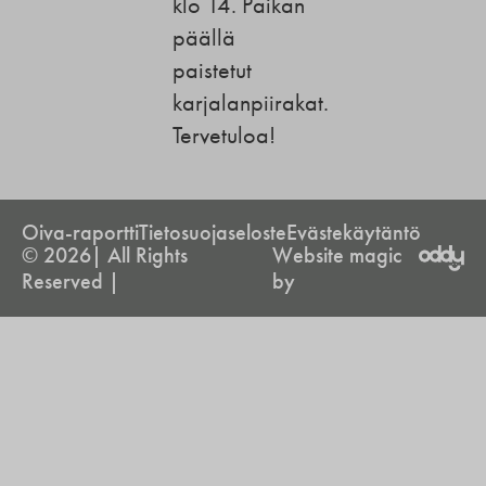
klo 14. Paikan
päällä
paistetut
karjalanpiirakat.
Tervetuloa!
Oiva-raportti
Tietosuojaseloste
Evästekäytäntö
© 2026| All Rights
Website magic
Reserved |
by