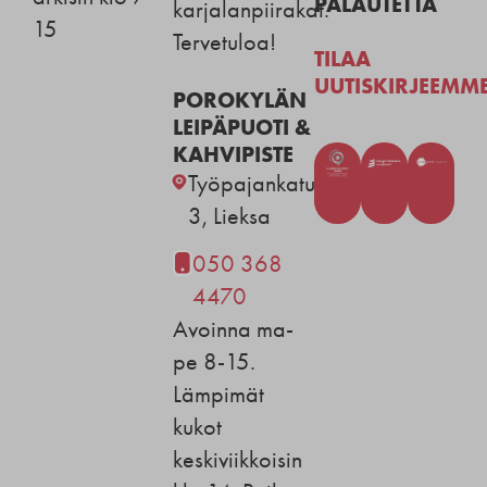
PALAUTETTA
karjalanpiirakat.
15
Tervetuloa!
TILAA
UUTISKIRJEEMM
POROKYLÄN
LEIPÄPUOTI &
KAHVIPISTE
Työpajankatu
3, Lieksa
050 368
4470
Avoinna ma-
pe 8-15.
Lämpimät
kukot
keskiviikkoisin