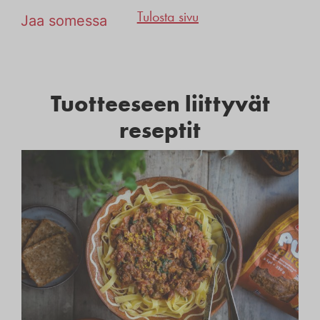
Tulosta sivu
Jaa somessa
Tuotteeseen liittyvät
reseptit