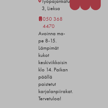
Työpajankatu
3, Lieksa
050 368
4470
Avoinna ma-
pe 8-15.
Lämpimät
kukot
keskiviikkoisin
klo 14. Paikan
päällä
paistetut
karjalanpiirakat.
Tervetuloa!