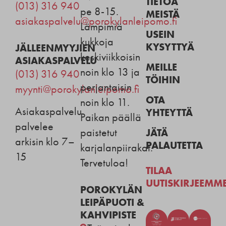
TIETOA
(013) 316 940
pe 8-15.
MEISTÄ
asiakaspalvelu@porokylanleipomo.fi
Lämpimiä
USEIN
kukkoja
KYSYTTYÄ
JÄLLEENMYYJIEN
keskiviikkoisin
ASIAKASPALVELU
MEILLE
noin klo 13 ja
(013) 316 940
TÖIHIN
perjantaisin
myynti@porokylanleipomo.fi
OTA
noin klo 11.
Asiakaspalvelu
YHTEYTTÄ
Paikan päällä
palvelee
JÄTÄ
paistetut
arkisin klo 7–
PALAUTETTA
karjalanpiirakat.
15
Tervetuloa!
TILAA
UUTISKIRJEEMM
POROKYLÄN
LEIPÄPUOTI &
KAHVIPISTE