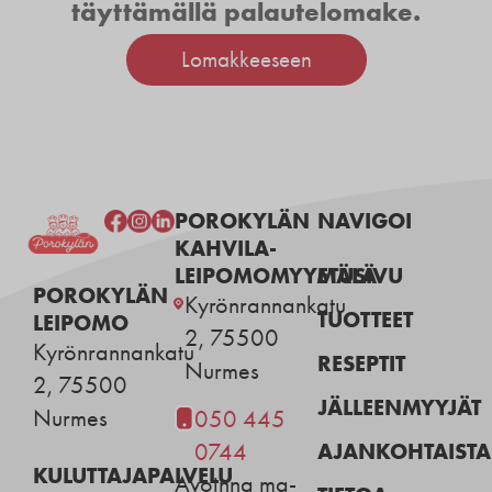
täyttämällä palautelomake.
Lomakkeeseen
POROKYLÄN
NAVIGOI
KAHVILA-
LEIPOMOMYYMÄLÄ
ETUSIVU
POROKYLÄN
Kyrönrannankatu
TUOTTEET
LEIPOMO
2, 75500
Kyrönrannankatu
RESEPTIT
Nurmes
2, 75500
JÄLLEENMYYJÄT
Nurmes
050 445
AJANKOHTAISTA
0744
KULUTTAJAPALVELU
Avoinna ma-