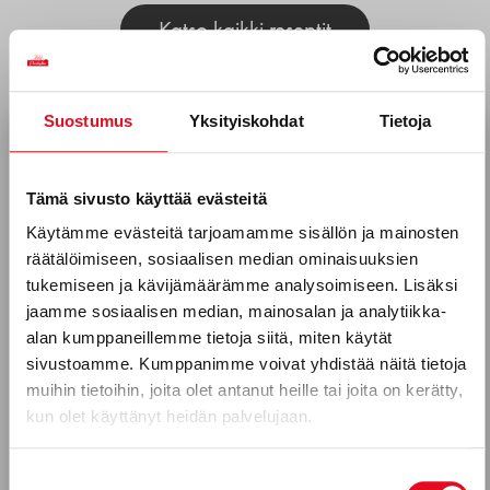
Katso kaikki reseptit
Suostumus
Yksityiskohdat
Tietoja
Tilaa uutiskirjeemme
Sähköposti *
Tämä sivusto käyttää evästeitä
Käytämme evästeitä tarjoamamme sisällön ja mainosten
räätälöimiseen, sosiaalisen median ominaisuuksien
Puhelinnumero
tukemiseen ja kävijämäärämme analysoimiseen. Lisäksi
jaamme sosiaalisen median, mainosalan ja analytiikka-
alan kumppaneillemme tietoja siitä, miten käytät
SAARISTOLAISLEIPÄ JA RAIKAS
KANANMUNATAHNA
sivustoamme. Kumppanimme voivat yhdistää näitä tietoja
Mitkä seuraavista aihealueista
muihin tietoihin, joita olet antanut heille tai joita on kerätty,
kun olet käyttänyt heidän palvelujaan.
kiinnostavat sinua?
Uutuustuotteet
Suostumuksen