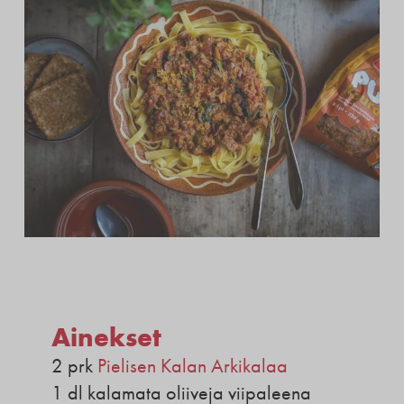
Ainekset
2 prk
Pielisen Kalan Arkikalaa
1 dl kalamata oliiveja viipaleena