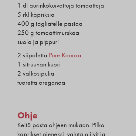
1 dl aurinkokuivattuja tomaatteja
5 rkl kapriksia
400 g tagliatelle pastaa
250 g tomaattimurskaa
suola ja pippuri
2 viipaletta
Pure Kauraa
1 sitruunan kuori
2 valkosipulia
tuoretta oreganoa
Ohje
Keitä pasta ohjeen mukaan. Pilko
kaprikset pieneksi, valuta oliivit ja