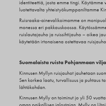
identiteettiä, josta emme tingi. Käytämme v
luotettavalta yhteistyökumppaniltamme Kin
Ruisraaka-ainevalikoimamme on monipuoline
monessa eri pakkauskoossa. Käytössämme ov
ruislautajauho ja ruissihtijauho – oikea ja
käytetään irtonaisena ostettavaa ruisjauho
Suomalaista ruista Pohjanmaan vilja
Kinnusen Myllyn ruisjauhot jauhetaan suom
Sen korkea laatu, turvallisuus ja puhtaus
lähtökohdan.
Kinnusen Mylly on toiminut jo yli 50 vuotta
oman paikallisen jalostajan. Mylly on Utaj