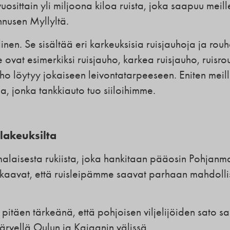
uosittain yli miljoona kiloa ruista, joka saapuu meill
nusen Myllyltä.
n. Se sisältää eri karkeuksisia ruisjauhoja ja rouh
at esimerkiksi ruisjauho, karkea ruisjauho, ruisro
uho löytyy jokaiseen leivontatarpeeseen. Eniten meil
a, jonka tankkiauto tuo siiloihimme.
lakeuksilta
alaisesta rukiista, joka hankitaan pääosin Pohjanm
 takaavat, että ruisleipämme saavat parhaan mahdoll
 pitäen tärkeänä, että pohjoisen viljelijöiden sato s
ärvellä Oulun ja Kajaanin välissä.