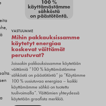
e
eita
uhe,
VASTUUMME
lä
Mihin pakkauksissamme
käytetyt energiaa
koskevat väittämät
perustuvat?
Joissakin pakkauksissamme käytetään
väittämiä ”100 % käyttämästämme
aalta.
sähköstä on päästötöntä” ja ”Käytämme
isen
100 % uusiutuvaa energiaa – kaikki
käyttämämme sähkö on tuotettu
tuulivoimalla”. Väittämien yhteydessä
aa
käytetään graafista merkkiä.