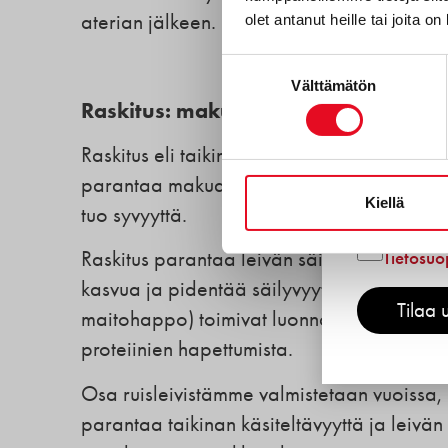
aterian jälkeen.
olet antanut heille tai joita o
Gluteeni
Reseptit
Suostumuksen
Välttämätön
valinta
Tuotekeh
Raskitus: maku, säilyvyys ja toimivu
Porokyl
Raskitus eli taikinan esikäyminen on perin
Työnteki
parantaa makua, sillä raskitus tuo esiin 
Kiellä
tuo syvyyttä.
Hyväksyn
Tietosuo
Raskitus parantaa leivän säilyvyyttä. Se 
kasvua ja pidentää säilyvyyttä. Rukiin rask
Tilaa u
maitohappo) toimivat luonnollisina säilönt
proteiinien hapettumista.
Osa ruisleivistämme valmistetaan vuoissa, 
parantaa taikinan käsiteltävyyttä ja leivän