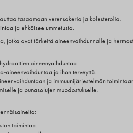
 auttaa tasaamaan verensokeria ja kolesterolia.
mintaa ja ehkäisee ummetusta.
eja, jotka ovat tärkeitä aineenvaihdunnalle ja hermos
ihydraattien aineenvaihduntaa.
a-aineenvaihduntaa ja ihon terveyttä.
 aineenvaihduntaan ja immuunijärjestelmän toimintaan
miselle ja punasolujen muodostukselle.
vennäisaineita:
ston toimintaa.