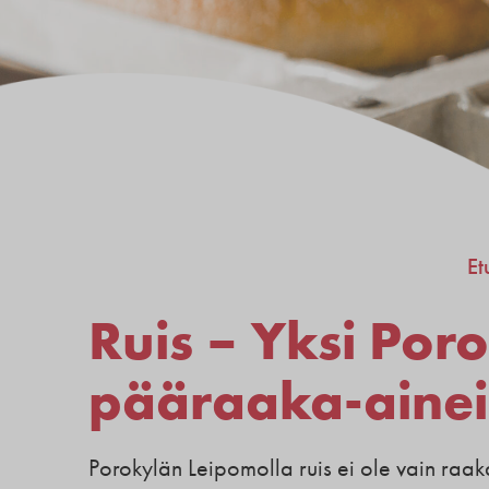
Et
Ruis – Yksi Po
pääraaka-ainei
Porokylän Leipomolla ruis ei ole vain raa