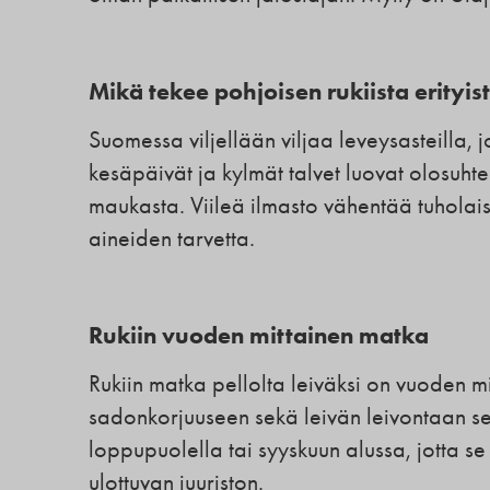
Mikä tekee pohjoisen rukiista erityis
Suomessa viljellään viljaa leveysasteilla, j
kesäpäivät ja kylmät talvet luovat olosuhtee
maukasta. Viileä ilmasto vähentää tuholais
aineiden tarvetta.
Rukiin vuoden mittainen matka
Rukiin matka pellolta leiväksi on vuoden mi
sadonkorjuuseen sekä leivän leivontaan s
loppupuolella tai syyskuun alussa, jotta se
ulottuvan juuriston.