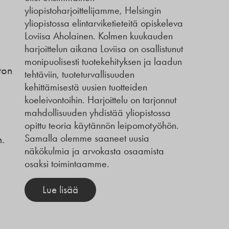
yliopistoharjoittelijamme, Helsingin
yliopistossa elintarviketieteitä opiskeleva
Loviisa Aholainen. Kolmen kuukauden
harjoittelun aikana Loviisa on osallistunut
monipuolisesti tuotekehityksen ja laadun
ton
tehtäviin, tuoteturvallisuuden
kehittämisestä uusien tuotteiden
koeleivontoihin. Harjoittelu on tarjonnut
mahdollisuuden yhdistää yliopistossa
opittu teoria käytännön leipomotyöhön.
Samalla olemme saaneet uusia
.
näkökulmia ja arvokasta osaamista
osaksi toimintaamme.
Lue lisää