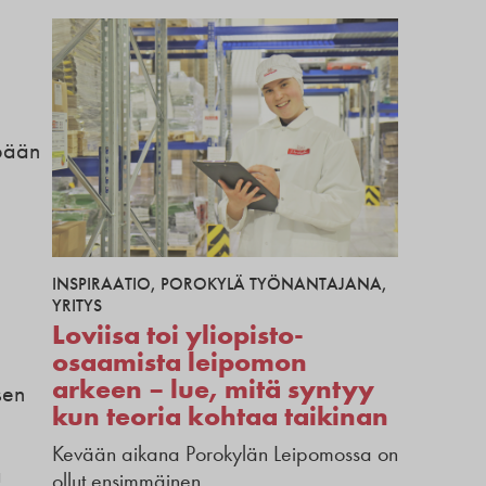
ipään
INSPIRAATIO
,
POROKYLÄ TYÖNANTAJANA
,
YRITYS
Loviisa toi yliopisto-
osaamista leipomon
arkeen – lue, mitä syntyy
sen
kun teoria kohtaa taikinan
Kevään aikana Porokylän Leipomossa on
ä
ollut ensimmäinen