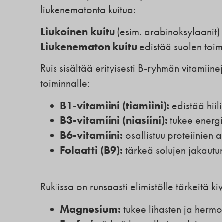
liukenematonta kuitua:
Liukoinen kuitu
(esim. arabinoksylaanit)
Liukenematon kuitu
edistää suolen toi
Ruis sisältää erityisesti B-ryhmän vitamiin
toiminnalle:
B1-vitamiini (tiamiini):
edistää hiil
B3-vitamiini (niasiini):
tukee energi
B6-vitamiini:
osallistuu proteiinien
Folaatti (B9):
tärkeä solujen jakautu
Rukiissa on runsaasti elimistölle tärkeitä ki
Magnesium:
tukee lihasten ja hermo