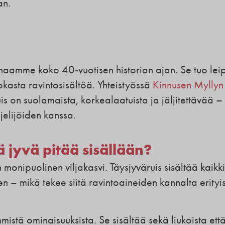
an.
rinaamme koko 40-vuotisen historian ajan. Se tuo le
kasta ravintosisältöä. Yhteistyössä
Kinnusen Myllyn
 on suolamaista, korkealaatuista ja jäljitettävää –
jelijöiden kanssa.
ä jyvä pitää sisällään?
 monipuolinen viljakasvi. Täysjyväruis sisältää kaikki
en – mikä tekee siitä ravintoaineiden kannalta erityi
mmistä ominaisuuksista. Se sisältää sekä liukoista ett