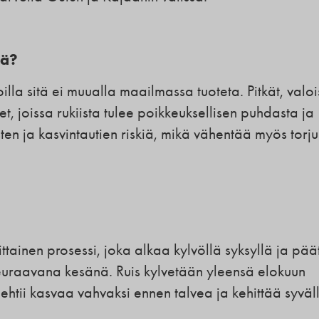
tä?
oilla sitä ei muualla maailmassa tuoteta. Pitkät, valoi
t, joissa rukiista tulee poikkeuksellisen puhdasta ja
ten ja kasvintautien riskiä, mikä vähentää myös torju
ttainen prosessi, joka alkaa kylvöllä syksyllä ja pää
euraavana kesänä. Ruis kylvetään yleensä elokuun
 ehtii kasvaa vahvaksi ennen talvea ja kehittää syväl