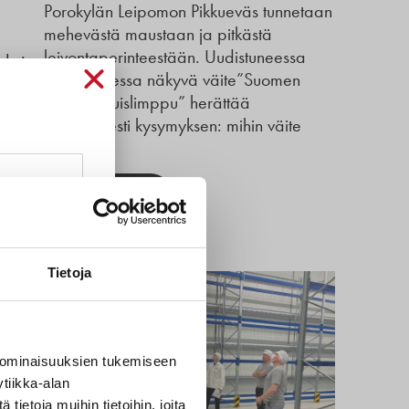
Porokylän Leipomon Pikkueväs tunnetaan
mehevästä maustaan ja pitkästä
leivontaperinteestään. Uudistuneessa
aksi –
pakkauksessa näkyvä väite”Suomen
suosituin ruislimppu” herättää
luonnollisesti kysymyksen: mihin väite
perustuu?
Lue lisää
sat,
Tietoja
t
 muun
 ominaisuuksien tukemiseen
tiikka-alan
pana
ietoja muihin tietoihin, joita