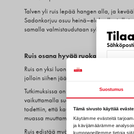
Talven yli ruis lepää hangen alla, ja kevää
Sadonkorjuu osuu heinä–elokuulle, jolloin t
samalla valmistaudutaan syksyn kylvöön.
Tila
Sähköposti
Ruis osana hyvää ruokavaliota
Ruis on yksi luonnon parhaista täysjyvän ja 
Puhelinnu
jolloin siihen jää runsaasti ravintokuitua, v
Suostumus
Tutkimuksissa on havaittu, että rukiin kuitu 
vaikuttamalla suoliston mikrobiston monim
Mitkä s
todettiin, että kauran ja rukiin kuitu vähen
Tämä sivusto käyttää eväste
sinua?
muassa muuttamalla suolistobakteerien ko
Käytämme evästeitä tarjoama
ja kävijämäärämme analysoim
Uutuustu
Ruis edistää myös kylläisyyden tunnetta j
kumppaneillemme tietoja siitä