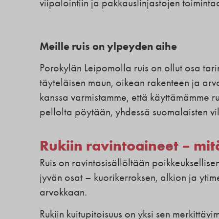
viipalointiin ja pakkauslinjastojen toiminta
Meille ruis on ylpeyden aihe
Porokylän Leipomolla ruis on ollut osa ta
täyteläisen maun, oikean rakenteen ja arvo
kanssa varmistamme, että käyttämämme ruis
pellolta pöytään, yhdessä suomalaisten vil
Rukiin ravintoaineet – mit
Ruis on ravintosisällöltään poikkeuksellisen
jyvän osat – kuorikerroksen, alkion ja ytim
arvokkaan.
Rukiin kuitupitoisuus on yksi sen merkittävi