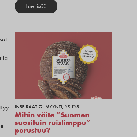
Lue lisää
sat
nta-
ttyy
INSPIRAATIO
,
MYYNTI
,
YRITYS
Mihin väite ”Suomen
suosituin ruislimppu”
le
perustuu?