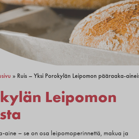
usivu
»
Ruis – Yksi Porokylän Leipomon pääraaka-ainei
rokylän Leipomon
sta
ka-aine – se on osa leipomoperinnettä, makua ja