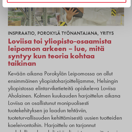
INSPIRAATIO
,
POROKYLÄ TYÖNANTAJANA
,
YRITYS
Loviisa toi yliopisto-osaamista
leipomon arkeen – lue, mitä
syntyy kun teoria kohtaa
taikinan
Kevään aikana Porokylän Leipomossa on ollut
ensimmäinen yliopistoharjoittelijamme, Helsingin
yliopistossa elintarviketieteitä opiskeleva Loviisa
Aholainen. Kolmen kuukauden harjoittelun aikana
Loviisa on osallistunut monipuolisesti
tuotekehityksen ja laadun tehtäviin,
tuoteturvallisuuden kehittämisestä uusien tuotteiden
koeleivontoihin. Harjoittelu on tarjonnut