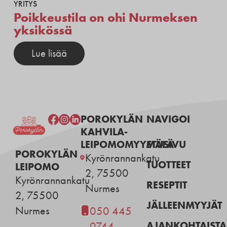
YRITYS
Poikkeustila on ohi Nurmeksen
yksikössä
Lue lisää
POROKYLÄN
NAVIGOI
KAHVILA-
LEIPOMOMYYMÄLÄ
ETUSIVU
POROKYLÄN
Kyrönrannankatu
TUOTTEET
LEIPOMO
2, 75500
Kyrönrannankatu
RESEPTIT
Nurmes
2, 75500
JÄLLEENMYYJÄT
Nurmes
050 445
AJANKOHTAISTA
0744