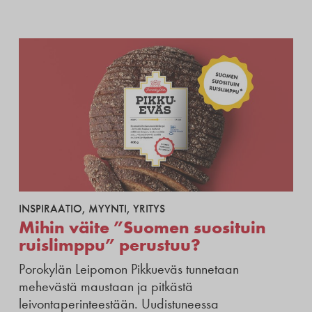
INSPIRAATIO
,
MYYNTI
,
YRITYS
Mihin väite ”Suomen suosituin
ruislimppu” perustuu?
Porokylän Leipomon Pikkueväs tunnetaan
mehevästä maustaan ja pitkästä
leivontaperinteestään. Uudistuneessa