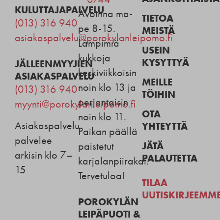
KULUTTAJAPALVELU
Avoinna ma-
TIETOA
(013) 316 940
pe 8-15.
MEISTÄ
asiakaspalvelu@porokylanleipomo.fi
Lämpimiä
USEIN
kukkoja
KYSYTTYÄ
JÄLLEENMYYJIEN
keskiviikkoisin
ASIAKASPALVELU
MEILLE
noin klo 13 ja
(013) 316 940
TÖIHIN
perjantaisin
myynti@porokylanleipomo.fi
OTA
noin klo 11.
Asiakaspalvelu
YHTEYTTÄ
Paikan päällä
palvelee
JÄTÄ
paistetut
arkisin klo 7–
PALAUTETTA
karjalanpiirakat.
15
Tervetuloa!
TILAA
UUTISKIRJEEMM
POROKYLÄN
LEIPÄPUOTI &