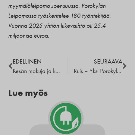
myymäläleipomo Joensuussa. Porokylän
Leipomossa työskentelee 180 työntekijää.
Vuonna 2025 yhtiön liikevaihto oli 25,4
miljoonaa euroa.
EDELLINEN
SEURAAVA
Kesän makuja ja kohtaamisia Lieksan myymälässä
Ruis – Yksi Porokylän Leipomon pääraaka-aineista
Lue myös