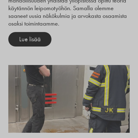
mahdollisuuden yhdistää yliopistossa opittu teoria
käytännön leipomotyöhön. Samalla olemme
saaneet uusia näkökulmia ja arvokasta osaamista
osaksi toimintaamme.
Lue lisää