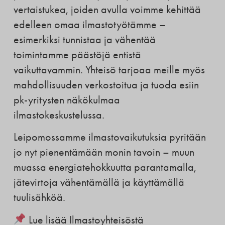
vertaistukea, joiden avulla voimme kehittää
edelleen omaa ilmastotyötämme –
esimerkiksi tunnistaa ja vähentää
toimintamme päästöjä entistä
vaikuttavammin. Yhteisö tarjoaa meille myös
mahdollisuuden verkostoitua ja tuoda esiin
pk-yritysten näkökulmaa
ilmastokeskustelussa.
Leipomossamme ilmastovaikutuksia pyritään
jo nyt pienentämään monin tavoin – muun
muassa energiatehokkuutta parantamalla,
jätevirtoja vähentämällä ja käyttämällä
tuulisähköä.
Lue lisää Ilmastoyhteisöstä