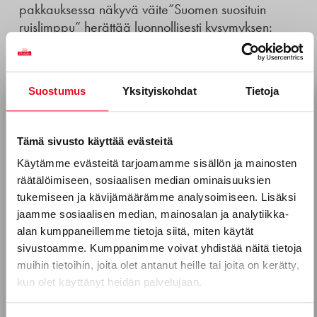
pakkauksessa näkyvä väite”Suomen suosituin
ruislimppu” herättää luonnollisesti kysymyksen:
mihin väite perustuu?
Lue lisää
Suostumus
Yksityiskohdat
Tietoja
Tilaa uutiskirjeemme
Sähköposti *
Tämä sivusto käyttää evästeitä
Käytämme evästeitä tarjoamamme sisällön ja mainosten
räätälöimiseen, sosiaalisen median ominaisuuksien
Puhelinnumero
tukemiseen ja kävijämäärämme analysoimiseen. Lisäksi
jaamme sosiaalisen median, mainosalan ja analytiikka-
alan kumppaneillemme tietoja siitä, miten käytät
sivustoamme. Kumppanimme voivat yhdistää näitä tietoja
Mitkä seuraavista aihealueista
muihin tietoihin, joita olet antanut heille tai joita on kerätty,
kun olet käyttänyt heidän palvelujaan.
kiinnostavat sinua?
VASTUUMME
,
YRITYS