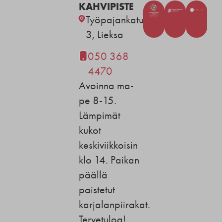
KAHVIPISTE
Työpajankatu
3, Lieksa
050 368
4470
Avoinna ma-
pe 8-15.
Lämpimät
kukot
keskiviikkoisin
klo 14. Paikan
päällä
paistetut
karjalanpiirakat.
Tervetuloa!