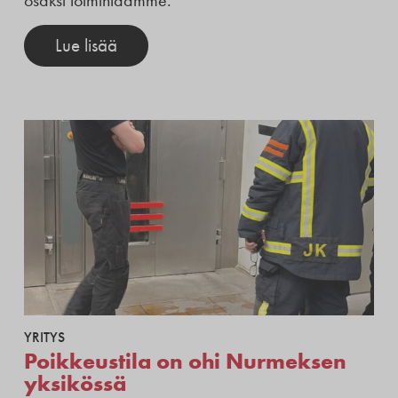
osaksi toimintaamme.
Lue lisää
YRITYS
Poikkeustila on ohi Nurmeksen
yksikössä