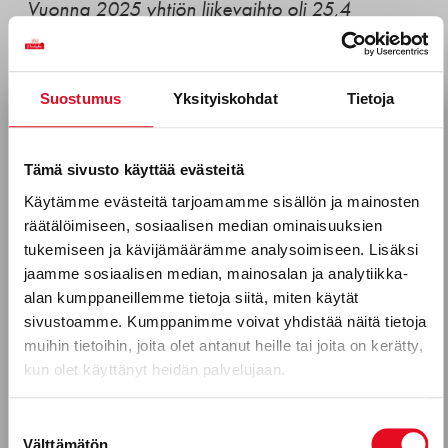
Vuonna 2025 yhtiön liikevaihto oli 25,4
miljoonaa euroa.
Suostumus
Yksityiskohdat
Tietoja
Tilaa uutiskirjeemme
EDELLINEN
SEURAAVA
Sähköposti *
Porokylän Leipomon hallitus vahvistui
CDP Discloser -tuloksemme: merkittävä saavutus kestävän kehityksen edistämisessä
Tämä sivusto käyttää evästeitä
Käytämme evästeitä tarjoamamme sisällön ja mainosten
Lue myös
räätälöimiseen, sosiaalisen median ominaisuuksien
Puhelinnumero
tukemiseen ja kävijämäärämme analysoimiseen. Lisäksi
jaamme sosiaalisen median, mainosalan ja analytiikka-
alan kumppaneillemme tietoja siitä, miten käytät
sivustoamme. Kumppanimme voivat yhdistää näitä tietoja
Mitkä seuraavista aihealueista
muihin tietoihin, joita olet antanut heille tai joita on kerätty,
kun olet käyttänyt heidän palvelujaan.
kiinnostavat sinua?
Uutuustuotteet
Suostumuksen
Välttämätön
valinta