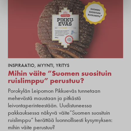
INSPIRAATIO
,
MYYNTI
,
YRITYS
Mihin väite ”Suomen suosituin
ruislimppu” perustuu?
Porokylän Leipomon Pikkueväs tunnetaan
mehevästä maustaan ja pitkästä
leivontaperinteestään. Uudistuneessa
pakkauksessa näkyvä väite”Suomen suosituin
ruislimppu” herättää luonnollisesti kysymyksen:
mihin väite perustuu?