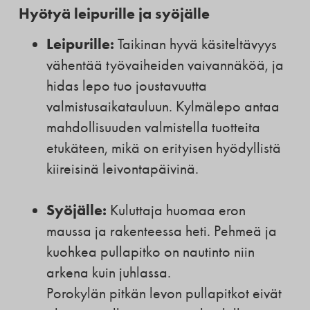
Hyötyä leipurille ja syöjälle
Leipurille:
Taikinan hyvä käsiteltävyys
vähentää työvaiheiden vaivannäköä, ja
hidas lepo tuo joustavuutta
valmistusaikatauluun. Kylmälepo antaa
mahdollisuuden valmistella tuotteita
etukäteen, mikä on erityisen hyödyllistä
kiireisinä leivontapäivinä.
Syöjälle:
Kuluttaja huomaa eron
maussa ja rakenteessa heti. Pehmeä ja
kuohkea pullapitko on nautinto niin
arkena kuin juhlassa.
Porokylän pitkän levon pullapitkot eivät