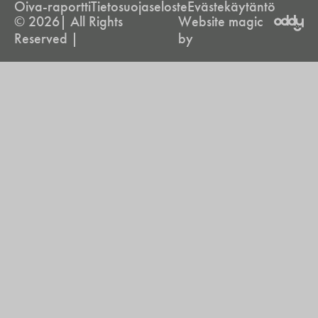
Oiva-raportti
Tietosuojaseloste
Evästekäytäntö
© 2026| All Rights
Website magic
Reserved |
by