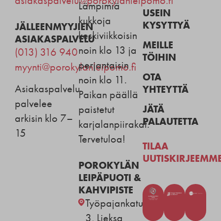
asiakaspalvelu@porokylanleipomo.fi
Lämpimiä
USEIN
kukkoja
KYSYTTYÄ
JÄLLEENMYYJIEN
keskiviikkoisin
ASIAKASPALVELU
MEILLE
noin klo 13 ja
(013) 316 940
TÖIHIN
perjantaisin
myynti@porokylanleipomo.fi
OTA
noin klo 11.
Asiakaspalvelu
YHTEYTTÄ
Paikan päällä
palvelee
JÄTÄ
paistetut
arkisin klo 7–
PALAUTETTA
karjalanpiirakat.
15
Tervetuloa!
TILAA
UUTISKIRJEEMM
POROKYLÄN
LEIPÄPUOTI &
KAHVIPISTE
Työpajankatu
3, Lieksa