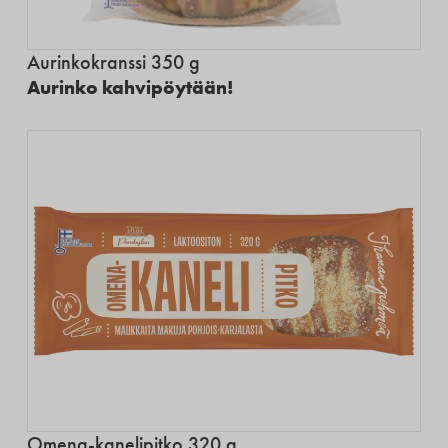
Aurinkokranssi 350 g
Aurinko kahvipöytään!
Omena-kanelipitko 320 g