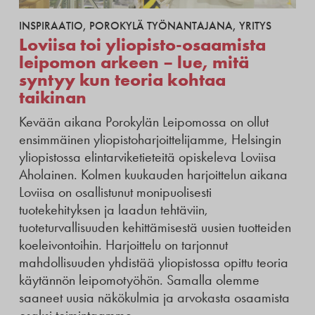
INSPIRAATIO
,
POROKYLÄ TYÖNANTAJANA
,
YRITYS
Loviisa toi yliopisto-osaamista
leipomon arkeen – lue, mitä
syntyy kun teoria kohtaa
taikinan
Kevään aikana Porokylän Leipomossa on ollut
ensimmäinen yliopistoharjoittelijamme, Helsingin
yliopistossa elintarviketieteitä opiskeleva Loviisa
Aholainen. Kolmen kuukauden harjoittelun aikana
Loviisa on osallistunut monipuolisesti
tuotekehityksen ja laadun tehtäviin,
tuoteturvallisuuden kehittämisestä uusien tuotteiden
koeleivontoihin. Harjoittelu on tarjonnut
mahdollisuuden yhdistää yliopistossa opittu teoria
käytännön leipomotyöhön. Samalla olemme
saaneet uusia näkökulmia ja arvokasta osaamista