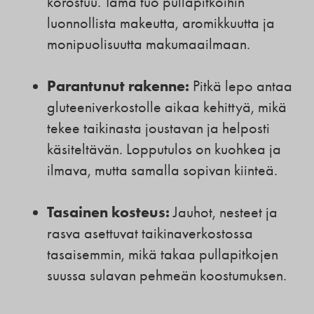
korostuu. Tämä tuo pullapitkoihin
luonnollista makeutta, aromikkuutta ja
monipuolisuutta makumaailmaan.
Parantunut rakenne:
Pitkä lepo antaa
gluteeniverkostolle aikaa kehittyä, mikä
tekee taikinasta joustavan ja helposti
käsiteltävän. Lopputulos on kuohkea ja
ilmava, mutta samalla sopivan kiinteä.
Tasainen kosteus:
Jauhot, nesteet ja
rasva asettuvat taikinaverkostossa
tasaisemmin, mikä takaa pullapitkojen
suussa sulavan pehmeän koostumuksen.