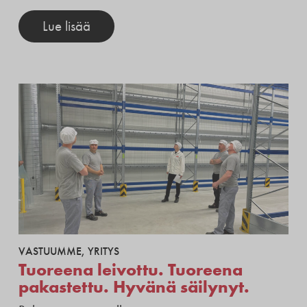
Lue lisää
VASTUUMME
,
YRITYS
Tuoreena leivottu. Tuoreena
pakastettu. Hyvänä säilynyt.