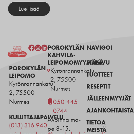
Lue lisää
POROKYLÄN
NAVIGOI
KAHVILA-
LEIPOMOMYYMÄLÄ
ETUSIVU
POROKYLÄN
Kyrönrannankatu
TUOTTEET
LEIPOMO
2, 75500
Kyrönrannankatu
RESEPTIT
Nurmes
2, 75500
JÄLLEENMYYJÄT
Nurmes
050 445
AJANKOHTAISTA
0744
KULUTTAJAPALVELU
Avoinna ma-
TIETOA
(013) 316 940
pe 8-15.
MEISTÄ