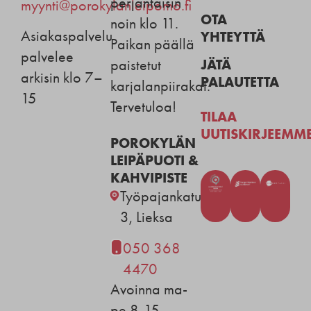
perjantaisin
myynti@porokylanleipomo.fi
OTA
noin klo 11.
Asiakaspalvelu
YHTEYTTÄ
Paikan päällä
palvelee
JÄTÄ
paistetut
arkisin klo 7–
PALAUTETTA
karjalanpiirakat.
15
Tervetuloa!
TILAA
UUTISKIRJEEMM
POROKYLÄN
LEIPÄPUOTI &
KAHVIPISTE
Työpajankatu
3, Lieksa
050 368
4470
Avoinna ma-
pe 8-15.