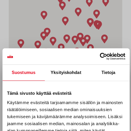
Suostumus
Yksityiskohdat
Tietoja
Tilaa uutiskirjeemme
Sähköposti *
Tämä sivusto käyttää evästeitä
Käytämme evästeitä tarjoamamme sisällön ja mainosten
räätälöimiseen, sosiaalisen median ominaisuuksien
Puhelinnumero
tukemiseen ja kävijämäärämme analysoimiseen. Lisäksi
jaamme sosiaalisen median, mainosalan ja analytiikka-
alan kumppaneillemme tietoja siitä, miten käytät