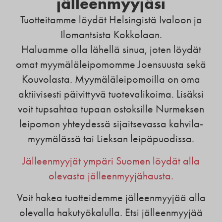
jälleenmyyjäsi
Tuotteitamme löydät Helsingistä Ivaloon ja
Ilomantsista Kokkolaan.
Haluamme olla lähellä sinua, joten löydät
omat myymäläleipomomme Joensuusta sekä
Kouvolasta. Myymäläleipomoilla on oma
aktiivisesti päivittyvä tuotevalikoima. Lisäksi
voit tupsahtaa tupaan ostoksille Nurmeksen
leipomon yhteydessä sijaitsevassa kahvila-
myymälässä tai Lieksan leipäpuodissa.
Jälleenmyyjät ympäri Suomen löydät alla
olevasta jälleenmyyjähausta.
Voit hakea tuotteidemme jälleenmyyjää alla
olevalla hakutyökalulla. Etsi jälleenmyyjää