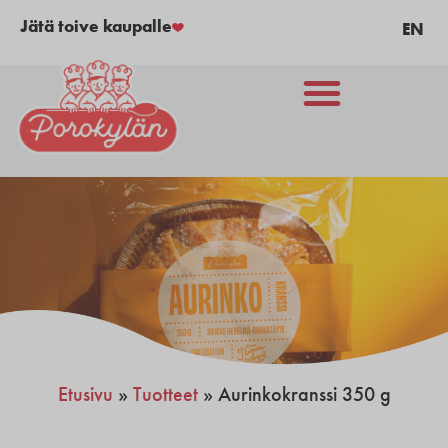
Jätä toive kaupalle
EN
Etusivu
»
Tuotteet
»
Aurinkokranssi 350 g