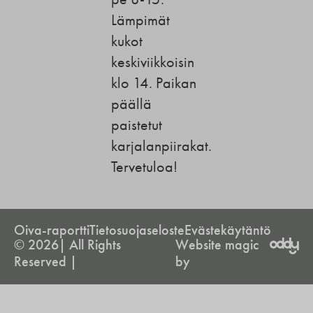
Lämpimät
kukot
keskiviikkoisin
klo 14. Paikan
päällä
paistetut
karjalanpiirakat.
Tervetuloa!
Oiva-raportti
Tietosuojaseloste
Evästekäytäntö
© 2026| All Rights
Website magic
Reserved |
by