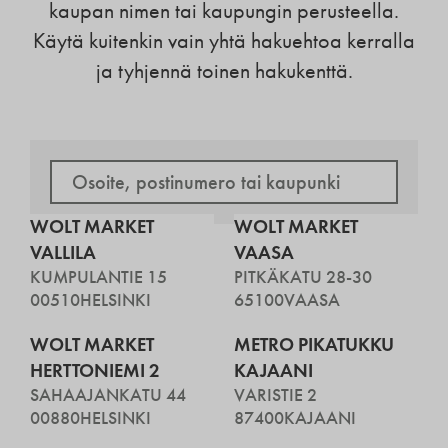
kaupan nimen tai kaupungin perusteella.
Käytä kuitenkin vain yhtä hakuehtoa kerralla
ja tyhjennä toinen hakukenttä.
WOLT MARKET
WOLT MARKET
VALLILA
VAASA
KUMPULANTIE 15
PITKÄKATU 28-30
00510
HELSINKI
65100
VAASA
WOLT MARKET
METRO PIKATUKKU
HERTTONIEMI 2
KAJAANI
SAHAAJANKATU 44
VARISTIE 2
00880
HELSINKI
87400
KAJAANI