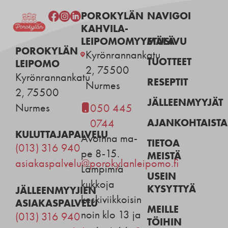
POROKYLÄN
NAVIGOI
KAHVILA-
LEIPOMOMYYMÄLÄ
ETUSIVU
POROKYLÄN
Kyrönrannankatu
TUOTTEET
LEIPOMO
2, 75500
Kyrönrannankatu
RESEPTIT
Nurmes
2, 75500
JÄLLEENMYYJÄT
Nurmes
050 445
AJANKOHTAISTA
0744
KULUTTAJAPALVELU
Avoinna ma-
TIETOA
(013) 316 940
pe 8-15.
MEISTÄ
asiakaspalvelu@porokylanleipomo.fi
Lämpimiä
USEIN
kukkoja
KYSYTTYÄ
JÄLLEENMYYJIEN
keskiviikkoisin
ASIAKASPALVELU
MEILLE
noin klo 13 ja
(013) 316 940
TÖIHIN