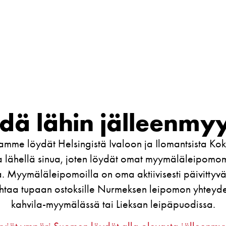
dä lähin jälleenmyy
tamme löydät Helsingistä Ivaloon ja Ilomantsista Ko
 lähellä sinua, joten löydät omat myymäläleipomo
. Myymäläleipomoilla on oma aktiivisesti päivittyvä
sahtaa tupaan ostoksille Nurmeksen leipomon yhteyde
kahvila-myymälässä tai Lieksan leipäpuodissa.