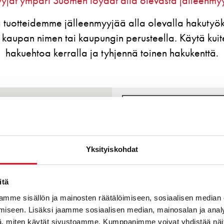
yjät ympäri Suomen löydät alla olevasta jälleenmy
 tuotteidemme jälleenmyyjää alla olevalla hakutyöka
kaupan nimen tai kaupungin perusteella. Käytä kuit
hakuehtoa kerralla ja tyhjennä toinen hakukenttä.
WOLT MARKET VALLILA
KUMPULANTIE 15
00510
HELSINKI
Yksityiskohdat
WOLT MARKET HERTTONIE
itä
SAHAAJANKATU 44
00880
HELSINKI
mme sisällön ja mainosten räätälöimiseen, sosiaalisen median
iseen. Lisäksi jaamme sosiaalisen median, mainosalan ja analy
WOLT MARKET TURKU
, miten käytät sivustoamme. Kumppanimme voivat yhdistää näitä t