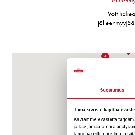
Jälleenmy
Voit hakea
jälleenmyyjää 
Suostumus
Tämä sivusto käyttää eväste
Käytämme evästeitä tarjoama
ja kävijämäärämme analysoim
kumppaneillemme tietoja siitä