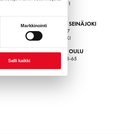
VERNISSAKATU 1
01300
VANTAA
WOLT MARKET SEINÄJOKI
Markkinointi
KALEVANKATU 7
60100
SEINÄJOKI
WOLT MARKET OULU
KIRKKOKATU 63-65
Salli kaikki
90120
OULU