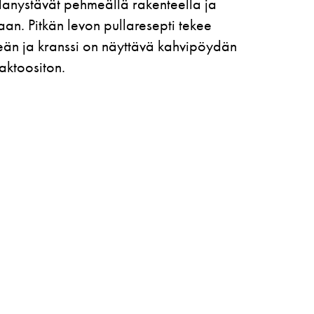
lanystävät pehmeällä rakenteella ja
aan. Pitkän levon pullaresepti tekee
eän ja kranssi on näyttävä kahvipöydän
laktoositon.