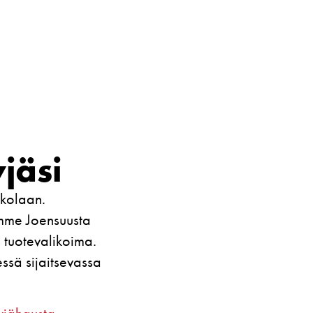
jäsi
kkolaan.
mme Joensuusta
 tuotevalikoima.
ssä sijaitsevassa