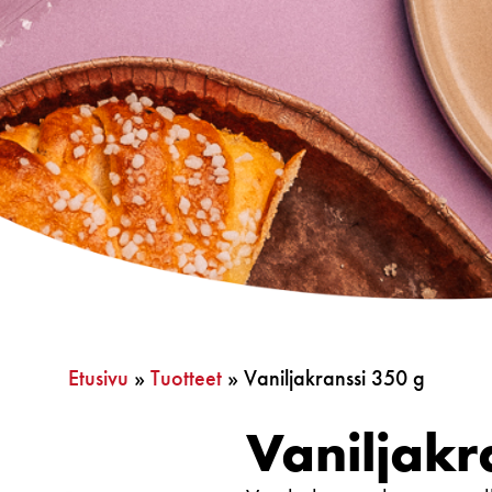
Etusivu
»
Tuotteet
»
Vaniljakranssi 350 g
Vaniljakr