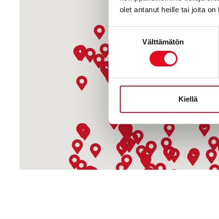
olet antanut heille tai joita o
Suostumuksen
Välttämätön
valinta
Kiellä