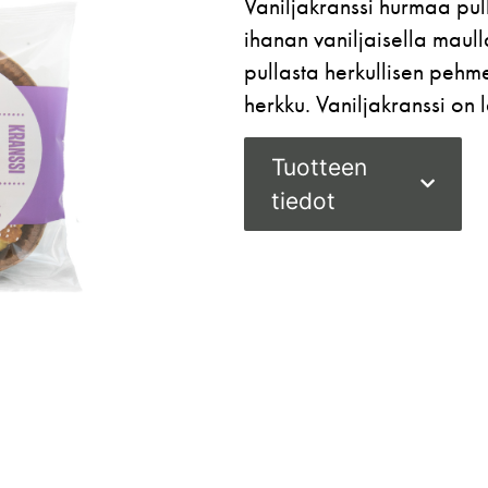
Vaniljakranssi hurmaa pul
ihanan vaniljaisella maull
pullasta herkullisen pehm
herkku. Vaniljakranssi on 
Tuotteen
tiedot