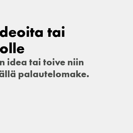
deoita tai
olle
n idea tai toive niin
mällä palautelomake.