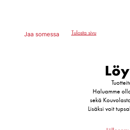
Tulosta sivu
Jaa somessa
Löy
Tuottei
Haluamme olla
sekä Kouvolasta
Lisäksi voit tup