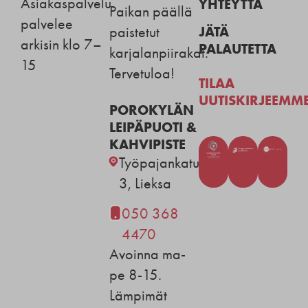
Asiakaspalvelu
YHTEYTTÄ
Paikan päällä
palvelee
JÄTÄ
paistetut
arkisin klo 7–
PALAUTETTA
karjalanpiirakat.
15
Tervetuloa!
TILAA
UUTISKIRJEEMM
POROKYLÄN
LEIPÄPUOTI &
KAHVIPISTE
Työpajankatu
3, Lieksa
050 368
4470
Avoinna ma-
pe 8-15.
Lämpimät