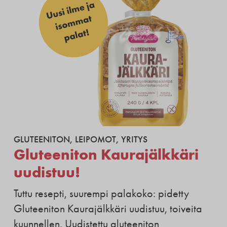
GLUTEENITON
,
LEIPOMOT
,
YRITYS
Gluteeniton Kaurajälkkäri
uudistuu!
Tuttu resepti, suurempi palakoko: pidetty
Gluteeniton Kaurajälkkäri uudistuu, toiveita
kuunnellen. Uudistettu gluteeniton