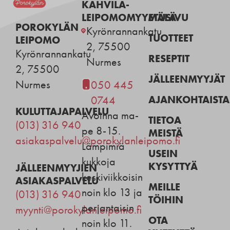
KAHVILA-
LEIPOMOMYYMÄLÄ
ETUSIVU
POROKYLÄN
Kyrönrannankatu
TUOTTEET
LEIPOMO
2, 75500
Kyrönrannankatu
RESEPTIT
Nurmes
2, 75500
JÄLLEENMYYJÄT
Nurmes
050 445
AJANKOHTAISTA
0744
KULUTTAJAPALVELU
Avoinna ma-
TIETOA
(013) 316 940
pe 8-15.
MEISTÄ
asiakaspalvelu@porokylanleipomo.fi
Lämpimiä
USEIN
kukkoja
KYSYTTYÄ
JÄLLEENMYYJIEN
keskiviikkoisin
ASIAKASPALVELU
MEILLE
noin klo 13 ja
(013) 316 940
TÖIHIN
perjantaisin
myynti@porokylanleipomo.fi
OTA
noin klo 11.