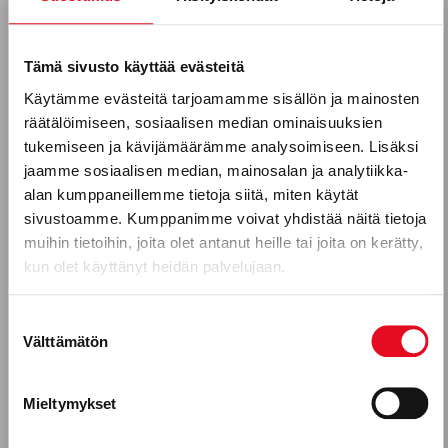
Tilaa uutiskirjeemme
Sähköposti *
Tämä sivusto käyttää evästeitä
Käytämme evästeitä tarjoamamme sisällön ja mainosten
räätälöimiseen, sosiaalisen median ominaisuuksien
Puhelinnumero
tukemiseen ja kävijämäärämme analysoimiseen. Lisäksi
jaamme sosiaalisen median, mainosalan ja analytiikka-
alan kumppaneillemme tietoja siitä, miten käytät
sivustoamme. Kumppanimme voivat yhdistää näitä tietoja
GLUTEENITON
,
LEIPOMOT
,
YRITYS
Mitkä seuraavista aihealueista
muihin tietoihin, joita olet antanut heille tai joita on kerätty,
Gluteeniton yksikkömme
kun olet käyttänyt heidän palvelujaan.
kiinnostavat sinua?
täyttää 10 vuotta
Uutuustuotteet
Suostumuksen
Porokylän Leipomo Oy aloitti gluteenittomien
Välttämätön
valinta
Gluteeniton ruokavalio, keliakia
tuotteiden valmistuksen 10 vuotta sitten. Tänä
vuonna gluteenittomien tuotteiden osuus
Reseptit
Mieltymykset
yhtiön liikevaihdosta nousee liki 10
Tuotekehitykseen osallistuminen