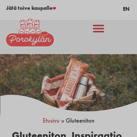
Jätä toive kaupalle
EN
Etusivu
»
Gluteeniton
Gluteeniton
,
Inspiraatio
,