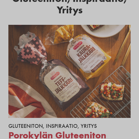
Yritys
GLUTEENITON
,
INSPIRAATIO
,
YRITYS
Porokylän Gluteeniton