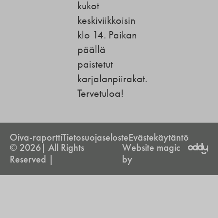
kukot
keskiviikkoisin
klo 14. Paikan
päällä
paistetut
karjalanpiirakat.
Tervetuloa!
Oiva-raportti
Tietosuojaseloste
Evästekäytäntö
© 2026| All Rights
Website magic
Reserved |
by