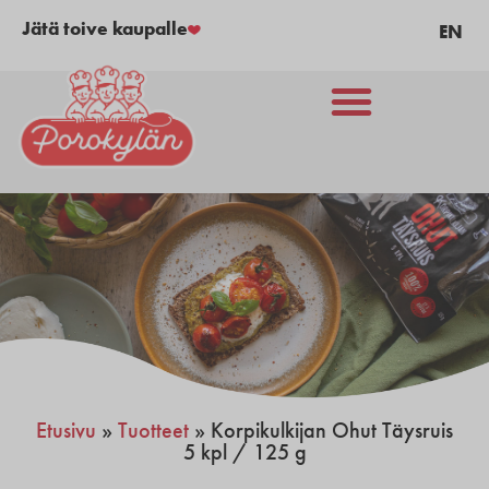
Jätä toive kaupalle
EN
Etusivu
»
Tuotteet
»
Korpikulkijan Ohut Täysruis
5 kpl / 125 g