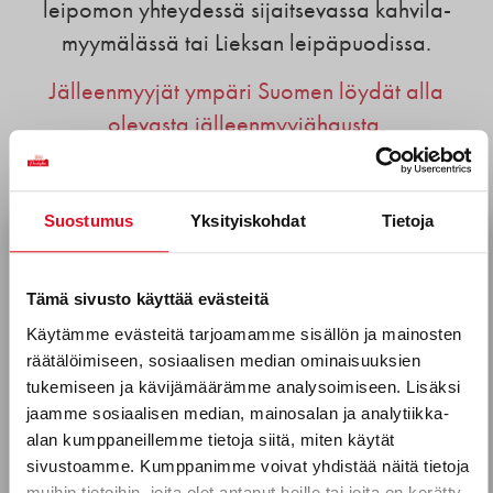
leipomon yhteydessä sijaitsevassa kahvila-
myymälässä tai Lieksan leipäpuodissa.
Jälleenmyyjät ympäri Suomen löydät alla
olevasta jälleenmyyjähausta.
Voit hakea tuotteidemme jälleenmyyjää alla
olevalla hakutyökalulla. Etsi jälleenmyyjää
Suostumus
Yksityiskohdat
Tietoja
kaupan nimen tai kaupungin perusteella.
Tilaa uutiskirjeemme
Käytä kuitenkin vain yhtä hakuehtoa kerralla
Sähköposti *
Tämä sivusto käyttää evästeitä
ja tyhjennä toinen hakukenttä.
Käytämme evästeitä tarjoamamme sisällön ja mainosten
räätälöimiseen, sosiaalisen median ominaisuuksien
Puhelinnumero
tukemiseen ja kävijämäärämme analysoimiseen. Lisäksi
jaamme sosiaalisen median, mainosalan ja analytiikka-
alan kumppaneillemme tietoja siitä, miten käytät
sivustoamme. Kumppanimme voivat yhdistää näitä tietoja
WOLT MARKET
WOLT MARKET
muihin tietoihin, joita olet antanut heille tai joita on kerätty,