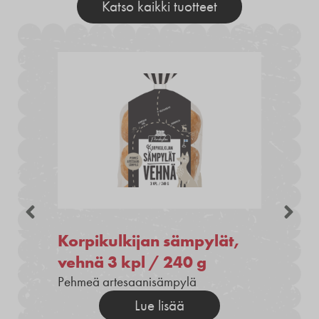
Katso kaikki tuotteet
Korpikulkijan sämpylät,
vehnä 3 kpl / 240 g
Pehmeä artesaanisämpylä
Lue lisää