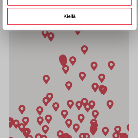
WOLT MARKET PORI
WOLT MARKET OULU
Kiellä
ANTINKATU 25
KIRKKOKATU 63-65
28100
PORI
90120
OULU