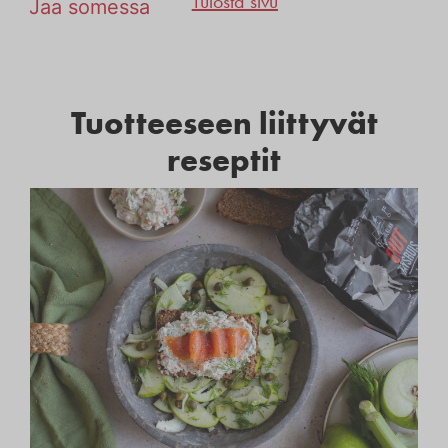
Tulosta sivu
Jaa somessa
Tuotteeseen liittyvät
reseptit