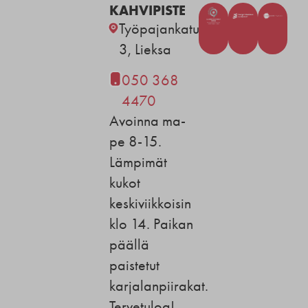
KAHVIPISTE
Työpajankatu
3, Lieksa
050 368
4470
Avoinna ma-
pe 8-15.
Lämpimät
kukot
keskiviikkoisin
klo 14. Paikan
päällä
paistetut
karjalanpiirakat.
Tervetuloa!