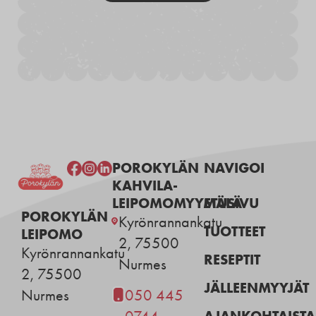
POROKYLÄN
NAVIGOI
KAHVILA-
LEIPOMOMYYMÄLÄ
ETUSIVU
POROKYLÄN
Kyrönrannankatu
TUOTTEET
LEIPOMO
2, 75500
Kyrönrannankatu
RESEPTIT
Nurmes
2, 75500
JÄLLEENMYYJÄT
Nurmes
050 445
AJANKOHTAISTA