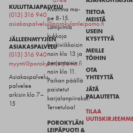
0744
KULUTTAJAPALVELU
Avoinna ma-
TIETOA
(013) 316 940
pe 8-15.
MEISTÄ
asiakaspalvelu@porokylanleipomo.fi
Lämpimiä
USEIN
kukkoja
KYSYTTYÄ
JÄLLEENMYYJIEN
keskiviikkoisin
ASIAKASPALVELU
MEILLE
noin klo 13 ja
(013) 316 940
TÖIHIN
perjantaisin
myynti@porokylanleipomo.fi
OTA
noin klo 11.
Asiakaspalvelu
YHTEYTTÄ
Paikan päällä
palvelee
JÄTÄ
paistetut
arkisin klo 7–
PALAUTETTA
karjalanpiirakat.
15
Tervetuloa!
TILAA
UUTISKIRJEEMM
POROKYLÄN
LEIPÄPUOTI &