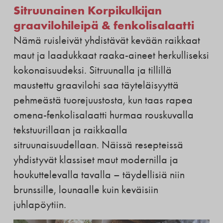
Sitruunainen Korpikulkijan
graavilohileipä & fenkolisalaatti
Nämä ruisleivät yhdistävät kevään raikkaat
maut ja laadukkaat raaka-aineet herkulliseksi
kokonaisuudeksi. Sitruunalla ja tillillä
maustettu graavilohi saa täyteläisyyttä
pehmeästä tuorejuustosta, kun taas rapea
omena-fenkolisalaatti hurmaa rouskuvalla
tekstuurillaan ja raikkaalla
sitruunaisuudellaan. Näissä resepteissä
yhdistyvät klassiset maut modernilla ja
houkuttelevalla tavalla – täydellisiä niin
brunssille, lounaalle kuin keväisiin
juhlapöytiin.