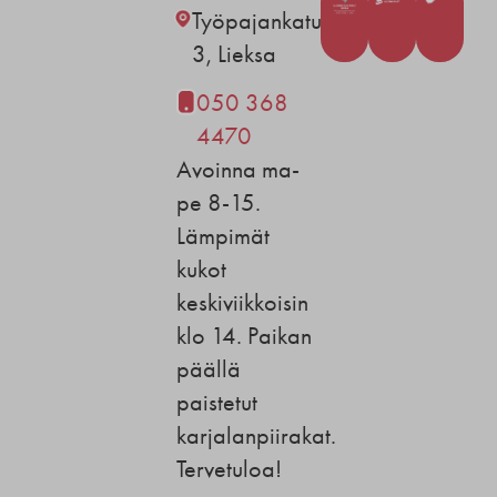
Työpajankatu
3, Lieksa
050 368
4470
Avoinna ma-
pe 8-15.
Lämpimät
kukot
keskiviikkoisin
klo 14. Paikan
päällä
paistetut
karjalanpiirakat.
Tervetuloa!