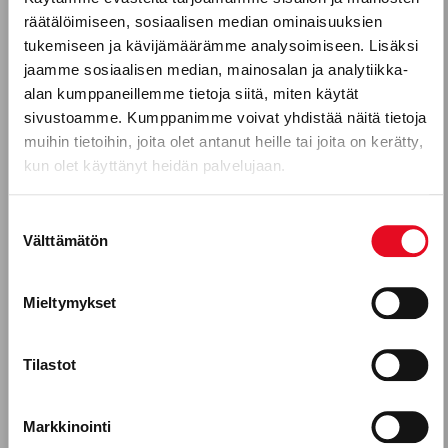
räätälöimiseen, sosiaalisen median ominaisuuksien
Katso kaikki reseptit
Puhelinnumero
tukemiseen ja kävijämäärämme analysoimiseen. Lisäksi
jaamme sosiaalisen median, mainosalan ja analytiikka-
alan kumppaneillemme tietoja siitä, miten käytät
sivustoamme. Kumppanimme voivat yhdistää näitä tietoja
Mitkä seuraavista aihealueista
muihin tietoihin, joita olet antanut heille tai joita on kerätty,
kun olet käyttänyt heidän palvelujaan.
kiinnostavat sinua?
Uutuustuotteet
Suostumuksen
Välttämätön
valinta
Gluteeniton ruokavalio, keliakia
Reseptit
Mieltymykset
SAARISTOLAISLEIPÄ JA RAIKAS
Tuotekehitykseen osallistuminen
KANANMUNATAHNA
Tilastot
Porokylän leipomo Oy, leipomoala
Työntekijätarinat
Markkinointi