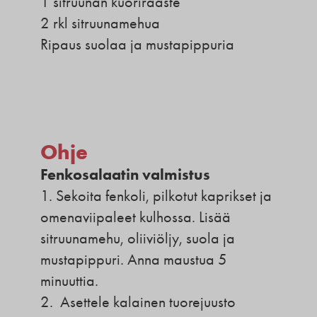
1 sitruunan kuoriraaste
2 rkl sitruunamehua
Ripaus suolaa ja mustapippuria
Ohje
Fenkosalaatin valmistus
1. Sekoita fenkoli, pilkotut kaprikset ja
omenaviipaleet kulhossa. Lisää
sitruunamehu, oliiviöljy, suola ja
mustapippuri. Anna maustua 5
minuuttia.
2. Asettele kalainen tuorejuusto