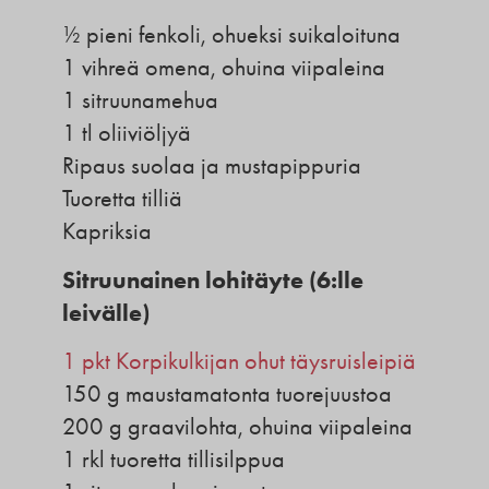
½ pieni fenkoli, ohueksi suikaloituna
1 vihreä omena, ohuina viipaleina
1 sitruunamehua
1 tl oliiviöljyä
Ripaus suolaa ja mustapippuria
Tuoretta tilliä
Kapriksia
Sitruunainen lohitäyte (6:lle
leivälle)
1 pkt Korpikulkijan ohut täysruisleipiä
150 g maustamatonta tuorejuustoa
200 g graavilohta, ohuina viipaleina
1 rkl tuoretta tillisilppua