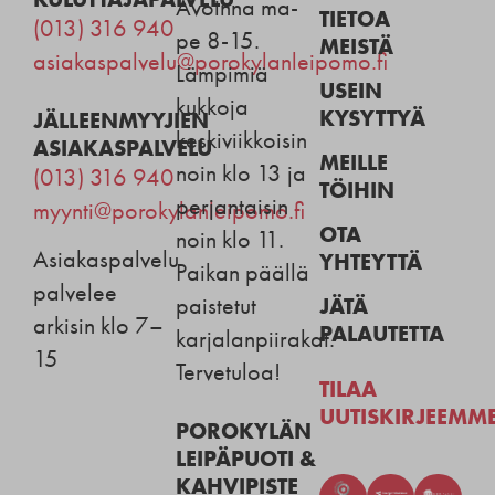
Avoinna ma-
TIETOA
(013) 316 940
pe 8-15.
MEISTÄ
asiakaspalvelu@porokylanleipomo.fi
Lämpimiä
USEIN
kukkoja
KYSYTTYÄ
JÄLLEENMYYJIEN
keskiviikkoisin
ASIAKASPALVELU
MEILLE
noin klo 13 ja
(013) 316 940
TÖIHIN
perjantaisin
myynti@porokylanleipomo.fi
OTA
noin klo 11.
Asiakaspalvelu
YHTEYTTÄ
Paikan päällä
palvelee
JÄTÄ
paistetut
arkisin klo 7–
PALAUTETTA
karjalanpiirakat.
15
Tervetuloa!
TILAA
UUTISKIRJEEMM
POROKYLÄN
LEIPÄPUOTI &
KAHVIPISTE