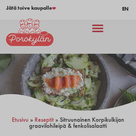
Jätä toive kaupalle
EN
Etusivu
»
Reseptit
»
Sitruunainen Korpikulkijan
graavilohileipä & fenkolisalaatti