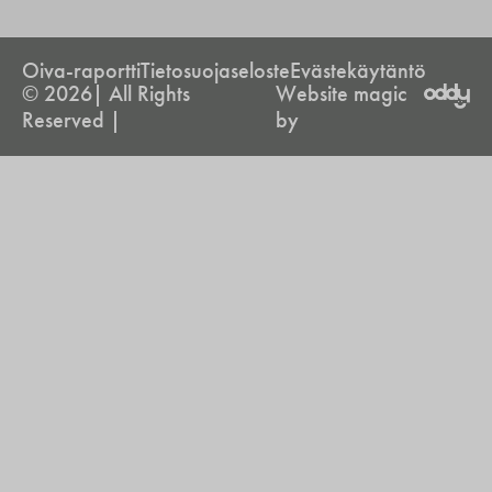
Oiva-raportti
Tietosuojaseloste
Evästekäytäntö
© 2026| All Rights
Website magic
Reserved |
by