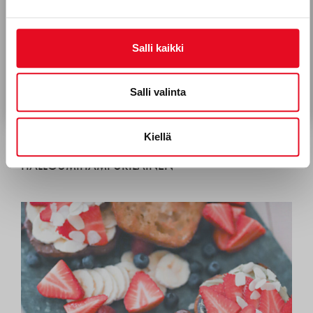
Hyväksyn Porokylän Leipomo Oy:n viestinnän.*
Tietosuojaseloste
Salli kaikki
Tilaa uutiskirje
Salli valinta
Kiellä
KORPIKULKIJAN GRILLATTU
HALLOUMIHAMPURILAINEN