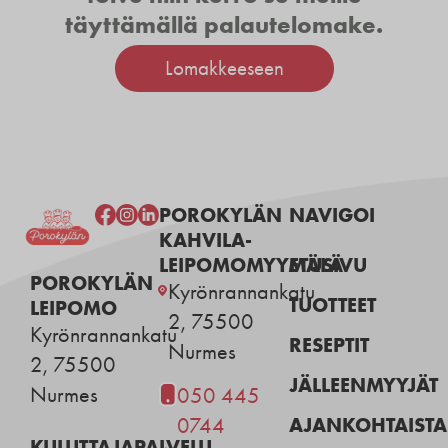
täyttämällä palautelomake.
Lomakkeeseen
POROKYLÄN
NAVIGOI
KAHVILA-
LEIPOMOMYYMÄLÄ
ETUSIVU
POROKYLÄN
Kyrönrannankatu
TUOTTEET
LEIPOMO
2, 75500
Kyrönrannankatu
RESEPTIT
Nurmes
2, 75500
JÄLLEENMYYJÄT
Nurmes
050 445
AJANKOHTAISTA
0744
KULUTTAJAPALVELU