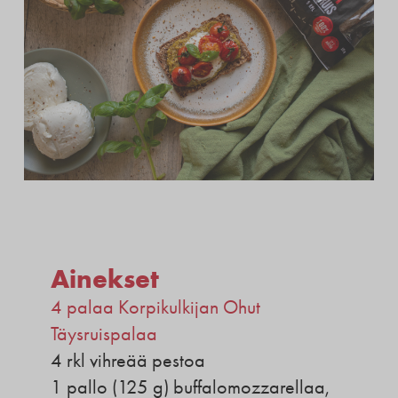
Ainekset
4 palaa Korpikulkijan Ohut
Täysruispalaa
4 rkl vihreää pestoa
1 pallo (125 g) buffalomozzarellaa,