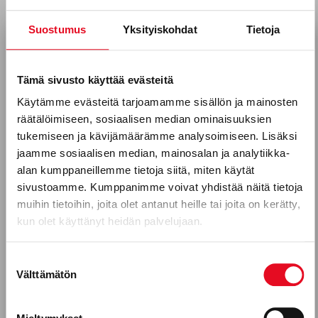
Suostumus
Yksityiskohdat
Tietoja
Tilaa uutiskirjeemme
Sähköposti *
Tämä sivusto käyttää evästeitä
Käytämme evästeitä tarjoamamme sisällön ja mainosten
räätälöimiseen, sosiaalisen median ominaisuuksien
SAARISTOLAISLEIPÄ JA RAIKAS
Puhelinnumero
tukemiseen ja kävijämäärämme analysoimiseen. Lisäksi
KANANMUNATAHNA
jaamme sosiaalisen median, mainosalan ja analytiikka-
alan kumppaneillemme tietoja siitä, miten käytät
sivustoamme. Kumppanimme voivat yhdistää näitä tietoja
Mitkä seuraavista aihealueista
muihin tietoihin, joita olet antanut heille tai joita on kerätty,
kun olet käyttänyt heidän palvelujaan.
kiinnostavat sinua?
Uutuustuotteet
Suostumuksen
Välttämätön
valinta
Gluteeniton ruokavalio, keliakia
Reseptit