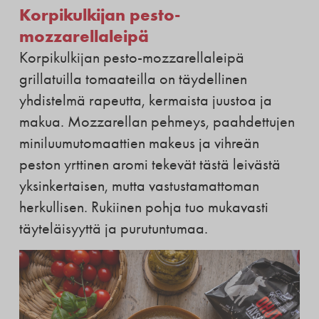
Korpikulkijan pesto-
mozzarellaleipä
Korpikulkijan pesto-mozzarellaleipä
grillatuilla tomaateilla on täydellinen
yhdistelmä rapeutta, kermaista juustoa ja
makua. Mozzarellan pehmeys, paahdettujen
miniluumutomaattien makeus ja vihreän
peston yrttinen aromi tekevät tästä leivästä
yksinkertaisen, mutta vastustamattoman
herkullisen. Rukiinen pohja tuo mukavasti
täyteläisyyttä ja purutuntumaa.