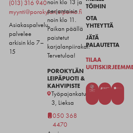
noin klo 13 ja
(013) 316 940
TÖIHIN
perjantaisin
myynti@porokylanleipomo.fi
OTA
noin klo 11.
Asiakaspalvelu
YHTEYTTÄ
Paikan päällä
palvelee
JÄTÄ
paistetut
arkisin klo 7–
PALAUTETTA
karjalanpiirakat.
15
Tervetuloa!
TILAA
UUTISKIRJEEMM
POROKYLÄN
LEIPÄPUOTI &
KAHVIPISTE
Työpajankatu
3, Lieksa
050 368
4470