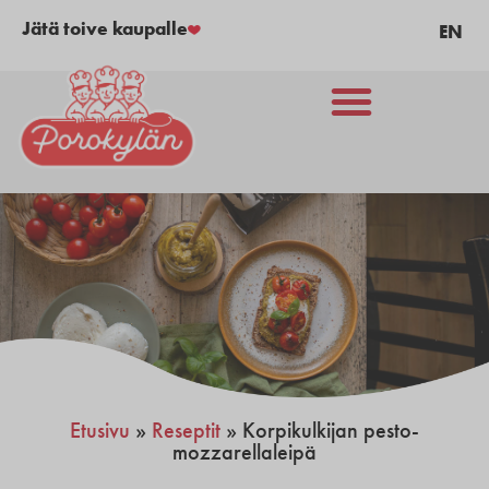
Jätä toive kaupalle
EN
Etusivu
»
Reseptit
»
Korpikulkijan pesto-
mozzarellaleipä