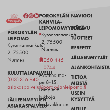
POROKYLÄN
NAVIGOI
KAHVILA-
LEIPOMOMYYMÄLÄ
ETUSIVU
POROKYLÄN
Kyrönrannankatu
TUOTTEET
LEIPOMO
2, 75500
Kyrönrannankatu
RESEPTIT
Nurmes
2, 75500
JÄLLEENMYYJÄT
Nurmes
050 445
AJANKOHTAISTA
0744
KULUTTAJAPALVELU
Avoinna ma-
TIETOA
(013) 316 940
pe 8-15.
MEISTÄ
asiakaspalvelu@porokylanleipomo.fi
Lämpimiä
USEIN
kukkoja
KYSYTTYÄ
JÄLLEENMYYJIEN
keskiviikkoisin
ASIAKASPALVELU
MEILLE