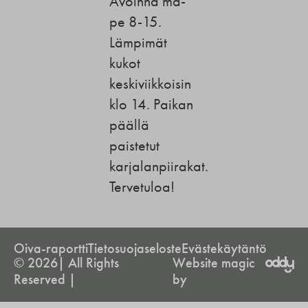
Avoinna ma-
pe 8-15.
Lämpimät
kukot
keskiviikkoisin
klo 14. Paikan
päällä
paistetut
karjalanpiirakat.
Tervetuloa!
Oiva-raportti
Tietosuojaseloste
Evästekäytäntö
© 2026| All Rights
Website magic
Reserved |
by