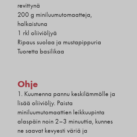
revittynä
200 g miniluumutomaatteja,
halkaistuna
1 rkl oliiviöljyä
Ripaus suolaa ja mustapippuria
Tuoretta basilikaa
Ohje
1. Kuumenna pannu keskilämmölle ja
lisää oliiviöljy. Paista
miniluumutomaattien leikkuupinta
alaspäin noin 2–3 minuuttia, kunnes
ne saavat kevyesti väriä ja