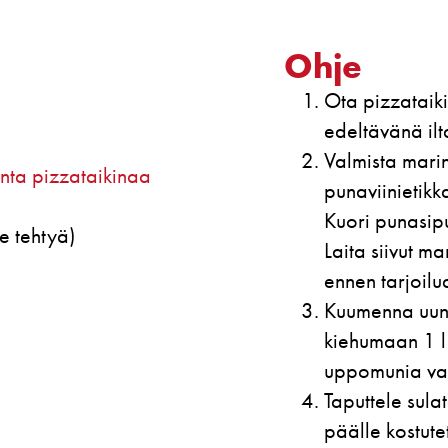
Ohje
Ota pizzataik
edeltävänä ilt
Valmista marin
nta pizzataikinaa
punaviinietikka
Kuori punasipul
se tehtyä)
Laita siivut m
ennen tarjoilu
Kuumenna uuni
kiehumaan 1 l 
uppomunia var
Taputtele sula
päälle kostutet