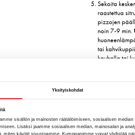
Sekoita kesken
raastettua sit
pizzojen pääll
noin 7-9 min.
huoneenlämpö
tai kahvikuppi
kauhalla tai lu
pyörteen. Kei
pysymään tiivi
hyytymistä. K
Yksityiskohdat
nopeasti vete
uppomuna kerr
itä
vedessä noin 
mme sisällön ja mainosten räätälöimiseen, sosiaalisen median
reikäkauhan av
iseen. Lisäksi jaamme sosiaalisen median, mainosalan ja analy
molemmat kan
, miten käytät sivustoamme. Kumppanimme voivat yhdistää näitä t