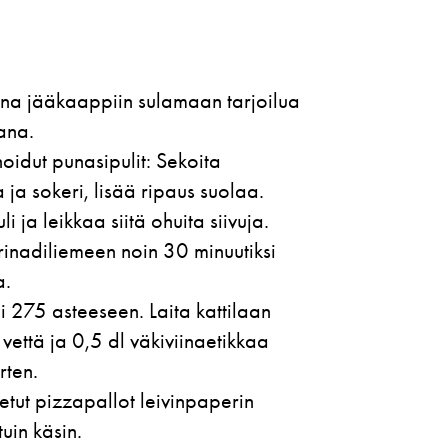
ina jääkaappiin sulamaan tarjoilua
ana.
oidut punasipulit: Sekoita
 ja sokeri, lisää ripaus suolaa.
i ja leikkaa siitä ohuita siivuja.
arinadiliemeen noin 30 minuutiksi
a.
 275 asteeseen. Laita kattilaan
vettä ja 0,5 dl väkiviinaetikkaa
ten.
tetut pizzapallot leivinpaperin
uin käsin.