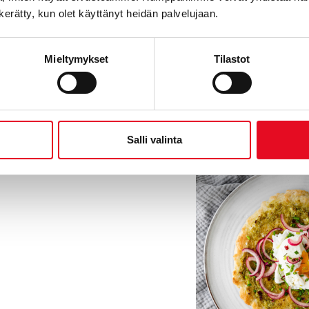
Nosta uppomun
n kerätty, kun olet käyttänyt heidän palvelujaan.
hienonnettu ruo
marinoituja pu
Mieltymykset
Tilastot
sormisuolaa m
Tarjoa pizzat j
ennen tarjoilu
Salli valinta