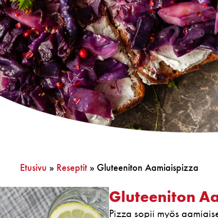
Etusivu
»
Reseptit
»
Gluteeniton Aamiaispizza
Gluteeniton A
Pizza sopii myös aamiaisel