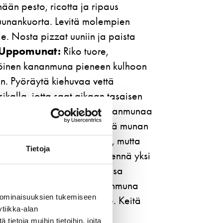
ään pesto, ricotta ja ripaus
ruunankuorta. Levitä molempien
e. Nosta pizzat uuniin ja paista
Uppomunat:
Riko tuore,
inen kananmuna pieneen kulhoon
in. Pyöräytä kiehuvaa vettä
sikalla, jotta saat aikaan tasaisen
tinveden pyörre auttaa kananmunaa
isti koossa ja etikka edistää munan
aada kananmuna varovasti, mutta
Tietoja
en pyörteen keskelle. Kypsennä yksi
allaan hiljalleen kiehuvassa
2-3 minuuttia. Nosta kananmuna
 ominaisuuksien tukemiseen
ulla talouspaperin päälle. Keitä
tiikka-alan
anmunat.
ietoja muihin tietoihin, joita