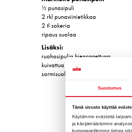
½ punasipuli
2 rkl punaviinietikkaa
2 tl sokeria
ripaus suolaa
Lisäksi:
ruohosipulia hienonnettuna
kuivattua chiliä
sormisuolaa
Suostumus
Tämä sivusto käyttää eväste
Käytämme evästeitä tarjoama
ja kävijämäärämme analysoim
kumppaneillemme tietoja siitä