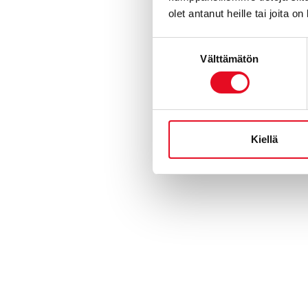
olet antanut heille tai joita o
Suostumuksen
Välttämätön
valinta
Kiellä