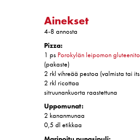
Ainekset
4-8 annosta
Pizza:
1 ps
Porokylän leipomon gluteenito
(pakaste)
2 rkl vihreää pestoa (valmista tai it
2 rkl ricottaa
sitruunankuorta raastettuna
Uppomunat:
2 kananmunaa
0,5 dl etikkaa
Marinoitu punasipuli: