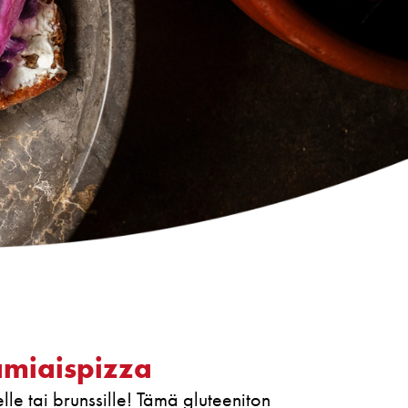
amiaispizza
le tai brunssille! Tämä gluteeniton