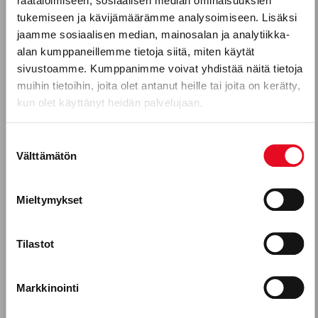
räätälöimiseen, sosiaalisen median ominaisuuksien
Pikkueväs, joka on valloittanut koko Suomen.
Puhelinnumero
tukemiseen ja kävijämäärämme analysoimiseen. Lisäksi
jaamme sosiaalisen median, mainosalan ja analytiikka-
Lue lisää
alan kumppaneillemme tietoja siitä, miten käytät
sivustoamme. Kumppanimme voivat yhdistää näitä tietoja
Mitkä seuraavista aihealueista
muihin tietoihin, joita olet antanut heille tai joita on kerätty,
kun olet käyttänyt heidän palvelujaan.
kiinnostavat sinua?
Uutuustuotteet
Suostumuksen
Välttämätön
valinta
Gluteeniton ruokavalio, keliakia
Reseptit
Mieltymykset
Tuotekehitykseen osallistuminen
Tilastot
Porokylän leipomo Oy, leipomoala
Työntekijätarinat
Markkinointi