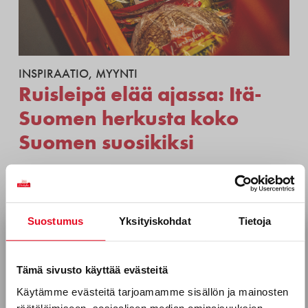
INSPIRAATIO
,
MYYNTI
Ruisleipä elää ajassa: Itä-
Suomen herkusta koko
Suomen suosikiksi
Suomalaisen kulttuurin päivänä 28.
helmikuuta juhlistetaan myös ruisleipäpäivää
– kansallisruokaamme, joka on muuttanut
Suostumus
Yksityiskohdat
Tietoja
muotoaan kuluttajien tarpeiden mukana.
Tilaa uutiskirjeemme
Perinteisen ruislimpun suosio on hiipunut,
Sähköposti *
Tämä sivusto käyttää evästeitä
mutta ruisleipä elää vahvasti osana arkea.
Käytämme evästeitä tarjoamamme sisällön ja mainosten
Yksi esimerkki tästä on Porokylän Leipomon