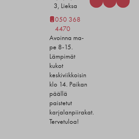
3, Lieksa
050 368
4470
Avoinna ma-
pe 8-15.
Lämpimät
kukot
keskiviikkoisin
klo 14. Paikan
päällä
paistetut
karjalanpiirakat.
Tervetuloa!