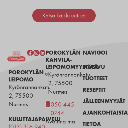
Katso kaikki uutiset
POROKYLÄN
NAVIGOI
KAHVILA-
LEIPOMOMYYMÄLÄ
ETUSIVU
POROKYLÄN
Kyrönrannankatu
TUOTTEET
LEIPOMO
2, 75500
Kyrönrannankatu
RESEPTIT
Nurmes
2, 75500
JÄLLEENMYYJÄT
Nurmes
050 445
AJANKOHTAISTA
0744
KULUTTAJAPALVELU
Avoinna ma-
TIETOA
(013) 316 940