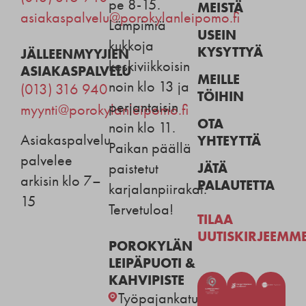
pe 8-15.
MEISTÄ
asiakaspalvelu@porokylanleipomo.fi
Lämpimiä
USEIN
kukkoja
KYSYTTYÄ
JÄLLEENMYYJIEN
keskiviikkoisin
ASIAKASPALVELU
MEILLE
noin klo 13 ja
(013) 316 940
TÖIHIN
perjantaisin
myynti@porokylanleipomo.fi
OTA
noin klo 11.
Asiakaspalvelu
YHTEYTTÄ
Paikan päällä
palvelee
JÄTÄ
paistetut
arkisin klo 7–
PALAUTETTA
karjalanpiirakat.
15
Tervetuloa!
TILAA
UUTISKIRJEEMM
POROKYLÄN
LEIPÄPUOTI &
KAHVIPISTE
Työpajankatu