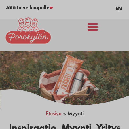
Jätä toive kaupalle
EN
Etusivu
»
Myynti
Inspiraatio
,
Myynti
,
Yritys