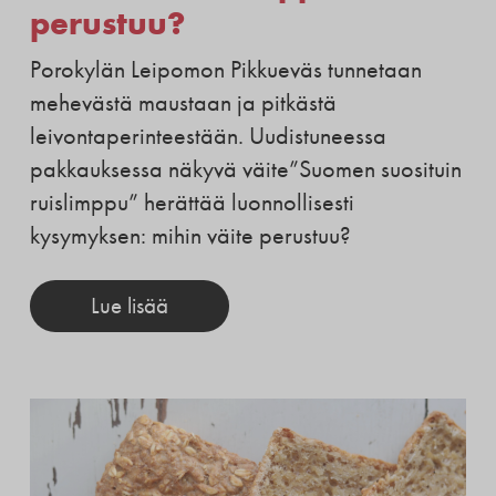
perustuu?
Porokylän Leipomon Pikkueväs tunnetaan
mehevästä maustaan ja pitkästä
leivontaperinteestään. Uudistuneessa
pakkauksessa näkyvä väite”Suomen suosituin
ruislimppu” herättää luonnollisesti
kysymyksen: mihin väite perustuu?
Lue lisää