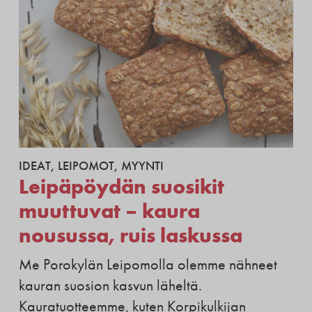
IDEAT
,
LEIPOMOT
,
MYYNTI
Leipäpöydän suosikit
muuttuvat – kaura
nousussa, ruis laskussa
Me Porokylän Leipomolla olemme nähneet
kauran suosion kasvun läheltä.
Kauratuotteemme, kuten Korpikulkijan