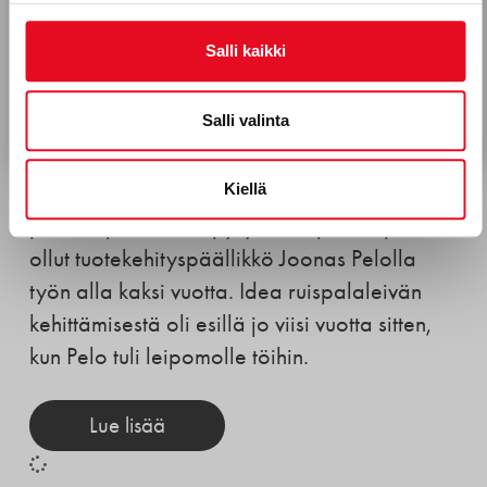
Hyväksyn Porokylän Leipomo Oy:n viestinnän.*
Tietosuojaseloste
INSPIRAATIO
,
MYYNTI
,
YRITYS
Salli kaikki
Kuka hullu investoi Itä-
Tilaa uutiskirje
Suomeen ja alkoi tekemään
Salli valinta
kilpailtua palaleipää?
Kiellä
Näin syntyi Korpikulkijan ruispala. Maukas ja
pitkään pehmeänä pysyvä ruispalaleipä on
ollut tuotekehityspäällikkö Joonas Pelolla
työn alla kaksi vuotta. Idea ruispalaleivän
kehittämisestä oli esillä jo viisi vuotta sitten,
kun Pelo tuli leipomolle töihin.
Lue lisää