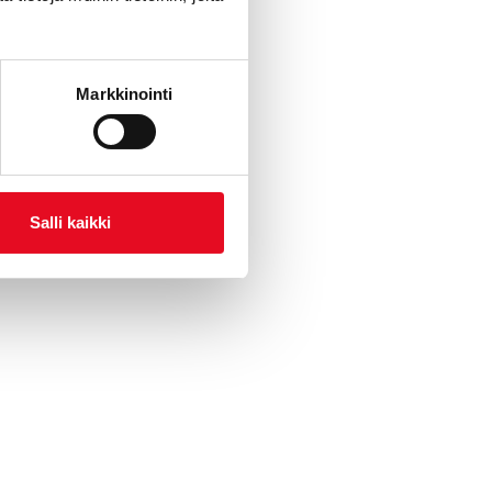
Markkinointi
eptit
Salli kaikki