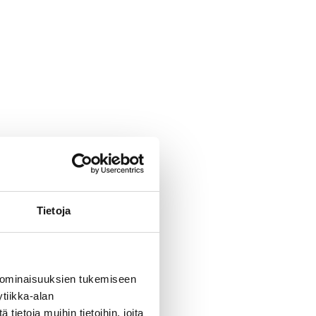
errallaan.. Sanoinkin ukolle että olis
maan pois mun näkyvistä, että jäisi
lä huomiseksikin!!
Kiitos
Tietoja
 ominaisuuksien tukemiseen
tiikka-alan
ietoja muihin tietoihin, joita