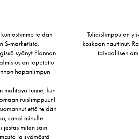
ruisleipä mitä olen
Tervehdys! Ihan on ny
kaikille jotka tämän
leipomon Tuliais
vat vastuussa.
Itse olen 1960-luvulla
Häälimppua ja sen jäl
vuosia sitten, olen 
Nyt en enää huokaile!
saa hampaansa upotta
Ja toinen kiitoksen ai
uutuuspitkon Mets
pullahiirelle, että 
suurella itsehillinn