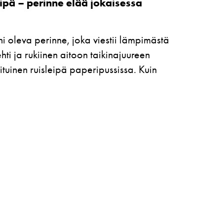
eipä – perinne elää jokaisessa
nni oleva perinne, joka viestii lämpimästä
hti ja rukiinen aitoon taikinajuureen
ituinen ruisleipä paperipussissa. Kuin