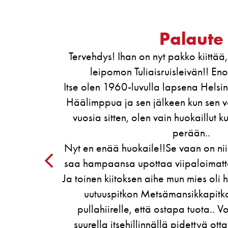
Palaute
än
Tuliaislimppu on ylivoimaisesti paras 
koskaan nauttinut. Raikuvat etä-aplodit 
non
taivaallisen ambrosian synnystä o
tu
n
kun
un!
dän
ä