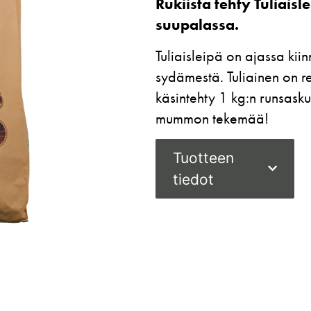
Rukiista tehty Tuliaisl
suupalassa.
Tuliaisleipä on ajassa kii
sydämestä. Tuliainen on re
käsintehty 1 kg:n runsasku
mummon tekemää!
Tuotteen
tiedot