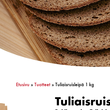
Etusivu
»
Tuotteet
»
Tuliaisruisleipä 1 kg
Tuliaisrui