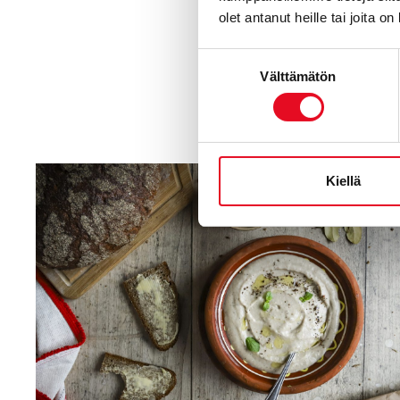
olet antanut heille tai joita o
Suostumuksen
Välttämätön
valinta
Tuot
Kiellä