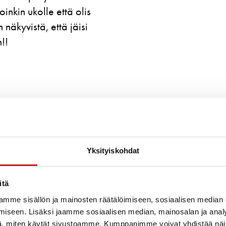
pikkuhiljaa siitä pala k
pareemp piilottaa jem
vie
Yksityiskohdat
itä
mme sisällön ja mainosten räätälöimiseen, sosiaalisen median
iseen. Lisäksi jaamme sosiaalisen median, mainosalan ja analy
, miten käytät sivustoamme. Kumppanimme voivat yhdistää näitä t