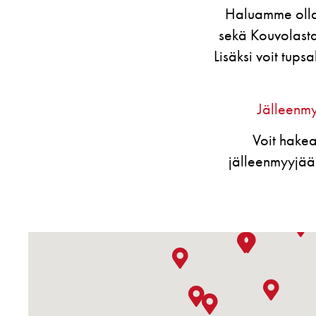
Haluamme olla
sekä Kouvolasta
Lisäksi voit tup
Jälleenmy
Voit hakea
jälleenmyyjää 