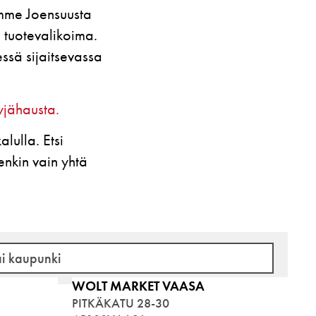
mme Joensuusta
 tuotevalikoima.
ssä sijaitsevassa
yjähausta.
lulla. Etsi
enkin vain yhtä
WOLT MARKET VAASA
PITKÄKATU 28-30