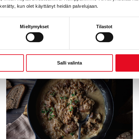
n kerätty, kun olet käyttänyt heidän palvelujaan.
Mieltymykset
Tilastot
teeseen liittyvät res
Salli valinta