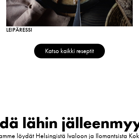
LEIPÄRESSI
Katso kaikki reseptit
dä lähin jälleenmyy
tamme löydät Helsingistä Ivaloon ja Ilomantsista Ko