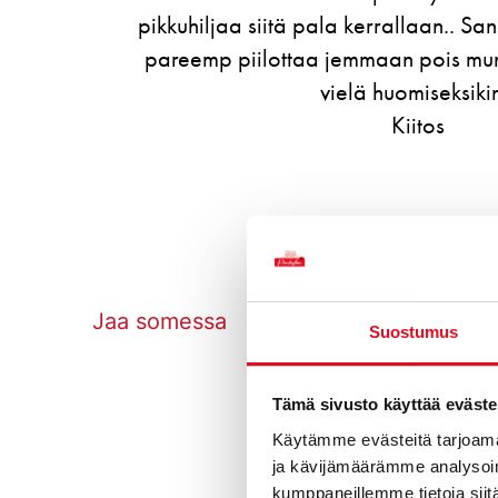
lis
si
Tulosta sivu
Jaa somessa
Suostumus
Tämä sivusto käyttää eväste
Käytämme evästeitä tarjoama
ja kävijämäärämme analysoim
kumppaneillemme tietoja siitä