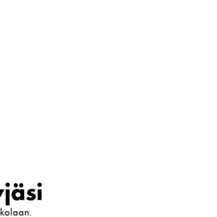
jäsi
kkolaan.