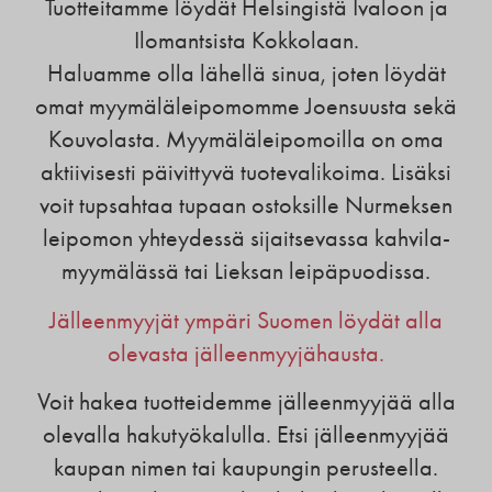
Tuotteitamme löydät Helsingistä Ivaloon ja
Ilomantsista Kokkolaan.
Haluamme olla lähellä sinua, joten löydät
omat myymäläleipomomme Joensuusta sekä
Kouvolasta. Myymäläleipomoilla on oma
aktiivisesti päivittyvä tuotevalikoima. Lisäksi
voit tupsahtaa tupaan ostoksille Nurmeksen
leipomon yhteydessä sijaitsevassa kahvila-
myymälässä tai Lieksan leipäpuodissa.
Jälleenmyyjät ympäri Suomen löydät alla
olevasta jälleenmyyjähausta.
Voit hakea tuotteidemme jälleenmyyjää alla
olevalla hakutyökalulla. Etsi jälleenmyyjää
kaupan nimen tai kaupungin perusteella.