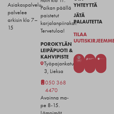
noin klo 11.
Asiakaspalvelu
YHTEYTTÄ
Paikan päällä
palvelee
JÄTÄ
paistetut
arkisin klo 7–
PALAUTETTA
karjalanpiirakat.
15
Tervetuloa!
TILAA
UUTISKIRJEEMM
POROKYLÄN
LEIPÄPUOTI &
KAHVIPISTE
Työpajankatu
3, Lieksa
050 368
4470
Avoinna ma-
pe 8-15.
Lämpimät