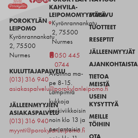
KAHVILA-
LEIPOMOMYYMÄLÄ
ETUSIVU
POROKYLÄN
Kyrönrannankatu
TUOTTEET
LEIPOMO
2, 75500
Kyrönrannankatu
RESEPTIT
Nurmes
2, 75500
JÄLLEENMYYJÄT
Nurmes
050 445
AJANKOHTAISTA
0744
KULUTTAJAPALVELU
Avoinna ma-
TIETOA
(013) 316 940
pe 8-15.
MEISTÄ
asiakaspalvelu@porokylanleipomo.fi
Lämpimiä
USEIN
kukkoja
KYSYTTYÄ
JÄLLEENMYYJIEN
keskiviikkoisin
ASIAKASPALVELU
MEILLE
noin klo 13 ja
(013) 316 940
TÖIHIN
perjantaisin
myynti@porokylanleipomo.fi
OTA