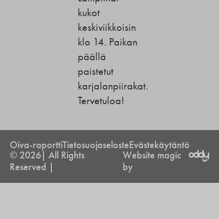
kukot
keskiviikkoisin
klo 14. Paikan
päällä
paistetut
karjalanpiirakat.
Tervetuloa!
Oiva-raportti
Tietosuojaseloste
Evästekäytäntö
© 2026| All Rights
Website magic
Reserved |
by