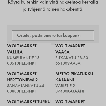
Käytä kuitenkin vain yhtä hakuehtoa kerralla
ja tyhjennä toinen hakukenttä.
WOLT MARKET
WOLT MARKET
VALLILA
VAASA
KUMPULANTIE 15
PITKÄKATU 28-30
00510
HELSINKI
65100
VAASA
WOLT MARKET
METRO PIKATUKKU
HERTTONIEMI 2
KAJAANI
SAHAAJANKATU 44
VARISTIE 2
00880
HELSINKI
87400
KAJAANI
WOLT MARKET TURKU
WOLT MARKET