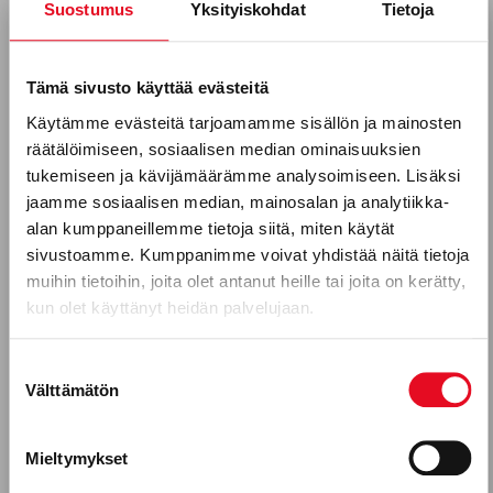
Suostumus
Yksityiskohdat
Tietoja
Tilaa uutiskirjeemme
Sähköposti *
Tämä sivusto käyttää evästeitä
Käytämme evästeitä tarjoamamme sisällön ja mainosten
räätälöimiseen, sosiaalisen median ominaisuuksien
Puhelinnumero
tukemiseen ja kävijämäärämme analysoimiseen. Lisäksi
jaamme sosiaalisen median, mainosalan ja analytiikka-
alan kumppaneillemme tietoja siitä, miten käytät
sivustoamme. Kumppanimme voivat yhdistää näitä tietoja
Mitkä seuraavista aihealueista
muihin tietoihin, joita olet antanut heille tai joita on kerätty,
kun olet käyttänyt heidän palvelujaan.
kiinnostavat sinua?
Uutuustuotteet
Suostumuksen
Välttämätön
valinta
Gluteeniton ruokavalio, keliakia
Reseptit
Mieltymykset