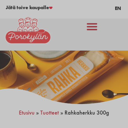
Jätä toive kaupalle
EN
Etusivu
»
Tuotteet
»
Rahkaherkku 300g