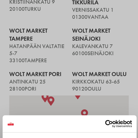
KRISTIINANKATU 9
TIKKURILA
20100
TURKU
VERNISSAKATU 1
01300
VANTAA
WOLT MARKET
WOLT MARKET
TAMPERE
SEINÄJOKI
HATANPÄÄN VALTATIE
KALEVANKATU 7
5-7
60100
SEINÄJOKI
33100
TAMPERE
WOLT MARKET PORI
WOLT MARKET OULU
ANTINKATU 25
KIRKKOKATU 63-65
28100
PORI
90120
OULU