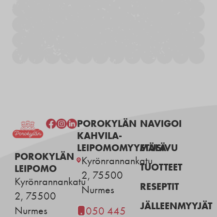
POROKYLÄN
NAVIGOI
KAHVILA-
LEIPOMOMYYMÄLÄ
ETUSIVU
POROKYLÄN
Kyrönrannankatu
TUOTTEET
LEIPOMO
2, 75500
Kyrönrannankatu
RESEPTIT
Nurmes
2, 75500
JÄLLEENMYYJÄT
Nurmes
050 445