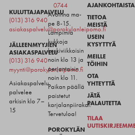
AJANKOHTAISTA
0744
KULUTTAJAPALVELU
Avoinna ma-
TIETOA
(013) 316 940
pe 8-15.
MEISTÄ
asiakaspalvelu@porokylanleipomo.fi
Lämpimiä
USEIN
kukkoja
KYSYTTYÄ
JÄLLEENMYYJIEN
keskiviikkoisin
ASIAKASPALVELU
MEILLE
noin klo 13 ja
(013) 316 940
TÖIHIN
perjantaisin
myynti@porokylanleipomo.fi
OTA
noin klo 11.
Asiakaspalvelu
YHTEYTTÄ
Paikan päällä
palvelee
JÄTÄ
paistetut
arkisin klo 7–
PALAUTETTA
karjalanpiirakat.
15
Tervetuloa!
TILAA
UUTISKIRJEEMM
POROKYLÄN