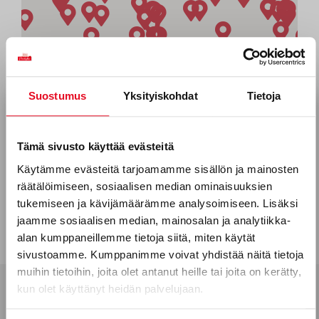
Suostumus
Yksityiskohdat
Tietoja
Tilaa uutiskirjeemme
Sähköposti *
Tämä sivusto käyttää evästeitä
Käytämme evästeitä tarjoamamme sisällön ja mainosten
räätälöimiseen, sosiaalisen median ominaisuuksien
Puhelinnumero
tukemiseen ja kävijämäärämme analysoimiseen. Lisäksi
jaamme sosiaalisen median, mainosalan ja analytiikka-
alan kumppaneillemme tietoja siitä, miten käytät
sivustoamme. Kumppanimme voivat yhdistää näitä tietoja
Mitkä seuraavista aihealueista
muihin tietoihin, joita olet antanut heille tai joita on kerätty,
kun olet käyttänyt heidän palvelujaan.
kiinnostavat sinua?