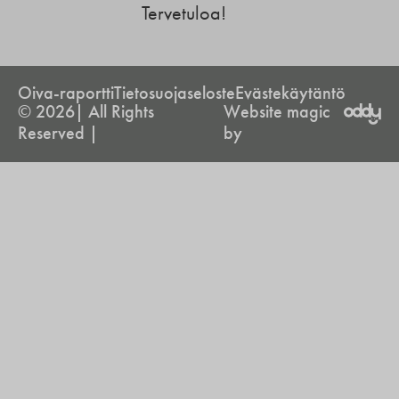
Tervetuloa!
Oiva-raportti
Tietosuojaseloste
Evästekäytäntö
© 2026| All Rights
Website magic
Reserved |
by