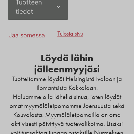
Tuotteen
tiedot
Tulosta sivu
Jaa somessa
Löydä lähin
jälleenmyyjäsi
Tuotteitamme löydät Helsingistä Ivaloon ja
Ilomantsista Kokkolaan.
Haluamme olla lähellä sinua, joten löydät
omat myymäläleipomomme Joensuusta sekä
Kouvolasta. Myymäläleipomoilla on oma
aktiivisesti päivittyvä tuotevalikoima. Lisäksi
voit tupsahtaa tupaan ostoksille Nurmeksen