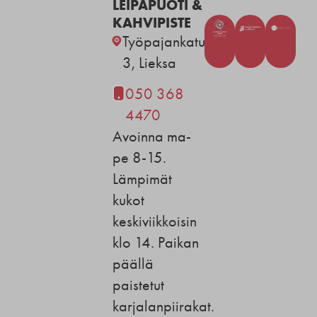
LEIPÄPUOTI &
KAHVIPISTE
Työpajankatu
3, Lieksa
050 368
4470
Avoinna ma-
pe 8-15.
Lämpimät
kukot
keskiviikkoisin
klo 14. Paikan
päällä
paistetut
karjalanpiirakat.