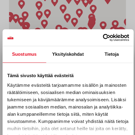
Suostumus
Yksityiskohdat
Tietoja
Tilaa uutiskirjeemme
Sähköposti *
Tämä sivusto käyttää evästeitä
Käytämme evästeitä tarjoamamme sisällön ja mainosten
räätälöimiseen, sosiaalisen median ominaisuuksien
Puhelinnumero
tukemiseen ja kävijämäärämme analysoimiseen. Lisäksi
jaamme sosiaalisen median, mainosalan ja analytiikka-
alan kumppaneillemme tietoja siitä, miten käytät
sivustoamme. Kumppanimme voivat yhdistää näitä tietoja
Mitkä seuraavista aihealueista
muihin tietoihin, joita olet antanut heille tai joita on kerätty,