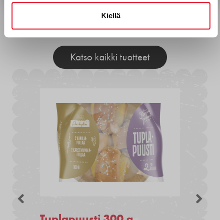
Kiellä
Muita tuotteita
Katso kaikki tuotteet
Tuplapuusti 300 g