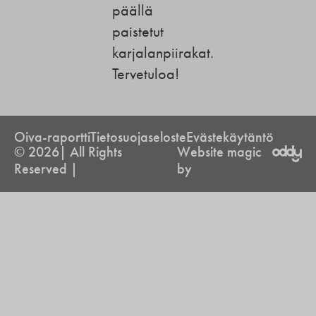
päällä
paistetut
karjalanpiirakat.
Tervetuloa!
Oiva-raportti
Tietosuojaseloste
Evästekäytäntö
© 2026| All Rights
Website magic
Reserved |
by