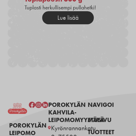
Tuplasti herkullisempi pullahetki!
Lue lisää
POROKYLÄN
NAVIGOI
KAHVILA-
LEIPOMOMYYMÄLÄ
ETUSIVU
POROKYLÄN
Kyrönrannankatu
TUOTTEET
LEIPOMO