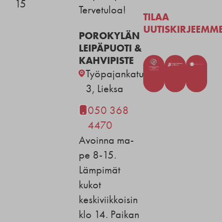
15
Tervetuloa!
TILAA
UUTISKIRJEEMM
POROKYLÄN
LEIPÄPUOTI &
KAHVIPISTE
Työpajankatu
3, Lieksa
050 368
4470
Avoinna ma-
pe 8-15.
Lämpimät
kukot
keskiviikkoisin
klo 14. Paikan