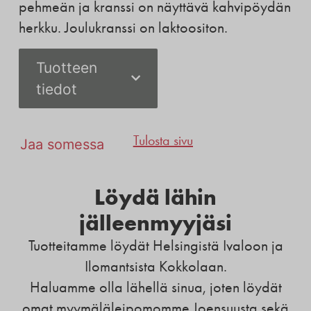
pehmeän ja kranssi on näyttävä kahvipöydän
herkku. Joulukranssi on laktoositon.
Tuotteen
tiedot
Tulosta sivu
Jaa somessa
Löydä lähin
jälleenmyyjäsi
Tuotteitamme löydät Helsingistä Ivaloon ja
Ilomantsista Kokkolaan.
Haluamme olla lähellä sinua, joten löydät
omat myymäläleipomomme Joensuusta sekä