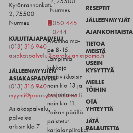
2, 75500
Kyrönrannankatu
RESEPTIT
Nurmes
2, 75500
JÄLLEENMYYJÄT
Nurmes
050 445
AJANKOHTAISTA
0744
KULUTTAJAPALVELU
Avoinna ma-
TIETOA
(013) 316 940
pe 8-15.
MEISTÄ
asiakaspalvelu@porokylanleipomo.fi
Lämpimiä
USEIN
kukkoja
KYSYTTYÄ
JÄLLEENMYYJIEN
keskiviikkoisin
ASIAKASPALVELU
MEILLE
noin klo 13 ja
(013) 316 940
TÖIHIN
perjantaisin
myynti@porokylanleipomo.fi
OTA
noin klo 11.
Asiakaspalvelu
YHTEYTTÄ
Paikan päällä
palvelee
JÄTÄ
paistetut
arkisin klo 7–
PALAUTETTA
karjalanpiirakat.