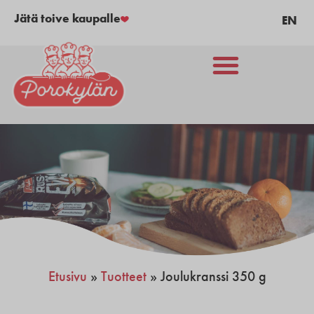
Jätä toive kaupalle
EN
Etusivu
»
Tuotteet
»
Joulukranssi 350 g