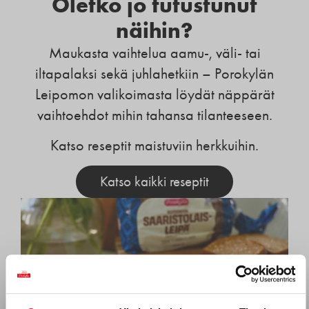
Oletko jo tutustunut
näihin?
Maukasta vaihtelua aamu-, väli- tai
iltapalaksi sekä juhlahetkiin – Porokylän
Leipomon valikoimasta löydät näppärät
vaihtoehdot mihin tahansa tilanteeseen.
Katso reseptit maistuviin herkkuihin.
Katso kaikki reseptit