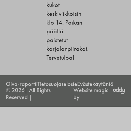
kukot
keskiviikkoisin
klo 14. Paikan
päällä
paistetut
karjalanpiirakat.
Tervetuloa!
Oiva-raportti
Tietosuojaseloste
Evästekäytäntö
© 2026| All Rights
Website magic
Reserved |
by