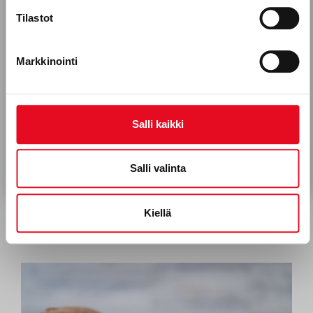
HALLOUMIHAMPURILAINEN
Tilastot
Porokylän leipomo Oy, leipomoala
Työntekijätarinat
Markkinointi
Hyväksyn Porokylän Leipomo Oy:n viestinnän.*
Tietosuojaseloste
Salli kaikki
Tilaa uutiskirje
Salli valinta
Kiellä
KORPIKULKIJAN “RIKKAAT RITARIT”