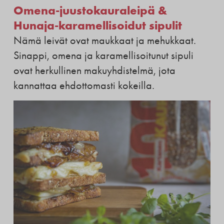
Omena-juustokauraleipä &
Hunaja-karamellisoidut sipulit
Nämä leivät ovat maukkaat ja mehukkaat.
Sinappi, omena ja karamellisoitunut sipuli
ovat herkullinen makuyhdistelmä, jota
kannattaa ehdottomasti kokeilla.