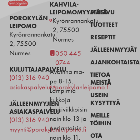
KAHVILA-
LEIPOMOMYYMÄLÄ
ETUSIVU
POROKYLÄN
Kyrönrannankatu
TUOTTEET
LEIPOMO
2, 75500
Kyrönrannankatu
RESEPTIT
Nurmes
2, 75500
JÄLLEENMYYJÄT
Nurmes
050 445
AJANKOHTAISTA
0744
KULUTTAJAPALVELU
Avoinna ma-
TIETOA
(013) 316 940
pe 8-15.
MEISTÄ
asiakaspalvelu@porokylanleipomo.fi
Lämpimiä
USEIN
kukkoja
KYSYTTYÄ
JÄLLEENMYYJIEN
keskiviikkoisin
ASIAKASPALVELU
MEILLE
noin klo 13 ja
(013) 316 940
TÖIHIN
perjantaisin
myynti@porokylanleipomo.fi
OTA
noin klo 11.