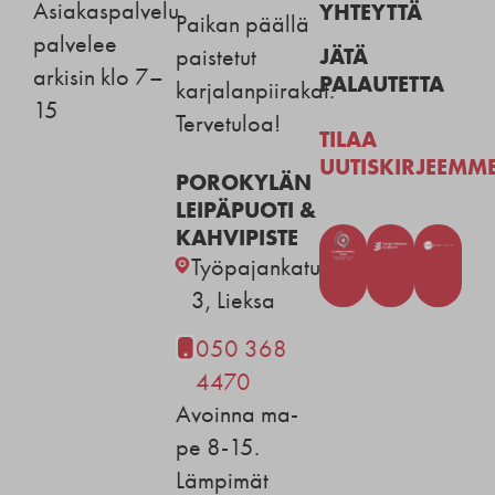
Asiakaspalvelu
YHTEYTTÄ
Paikan päällä
palvelee
JÄTÄ
paistetut
arkisin klo 7–
PALAUTETTA
karjalanpiirakat.
15
Tervetuloa!
TILAA
UUTISKIRJEEMM
POROKYLÄN
LEIPÄPUOTI &
KAHVIPISTE
Työpajankatu
3, Lieksa
050 368
4470
Avoinna ma-
pe 8-15.
Lämpimät