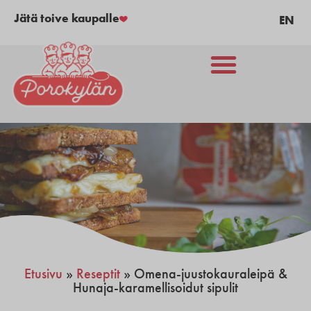
Jätä toive kaupalle
EN
Etusivu
»
Reseptit
»
Omena-juustokauraleipä &
Hunaja-karamellisoidut sipulit