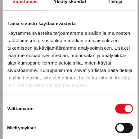
Suostumus
Yksityiskohdat
Tietoja
Tilaa uutiskirjeemme
Sähköposti *
Tämä sivusto käyttää evästeitä
SAARISTOLAISLEIPÄ JA RAIKAS
Käytämme evästeitä tarjoamamme sisällön ja mainosten
KANANMUNATAHNA
räätälöimiseen, sosiaalisen median ominaisuuksien
Puhelinnumero
tukemiseen ja kävijämäärämme analysoimiseen. Lisäksi
jaamme sosiaalisen median, mainosalan ja analytiikka-
alan kumppaneillemme tietoja siitä, miten käytät
sivustoamme. Kumppanimme voivat yhdistää näitä tietoja
Mitkä seuraavista aihealueista
muihin tietoihin, joita olet antanut heille tai joita on kerätty,
kun olet käyttänyt heidän palvelujaan.
kiinnostavat sinua?
Uutuustuotteet
Suostumuksen
Välttämätön
valinta
Gluteeniton ruokavalio, keliakia
Reseptit
Mieltymykset
KORPIKULKIJAN GRILLATTU
Tuotekehitykseen osallistuminen