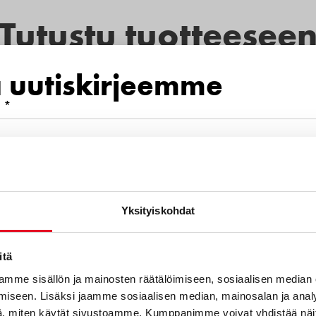
Tutustu tuotteesee
a uutiskirjeemme
 *
mero
Yksityiskohdat
euraavista aihealueista kiinnostava
itä
mme sisällön ja mainosten räätälöimiseen, sosiaalisen median
kkuKartano 420 g
iseen. Lisäksi jaamme sosiaalisen median, mainosalan ja analy
otteet
, miten käytät sivustoamme. Kumppanimme voivat yhdistää näitä t