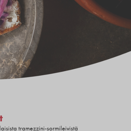
t
laisista tramezzini-sormileivistä