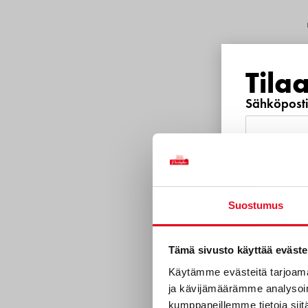
Tila
Sähköposti
Puhelinnu
Suostumus
Mitkä s
Tämä sivusto käyttää eväste
sinua?
Käytämme evästeitä tarjoama
Pi
ja kävijämäärämme analysoim
Uutuustu
kumppaneillemme tietoja siitä