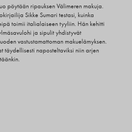
a tuo pöytään ripauksen Välimeren makuja.
okirjailija Sikke Sumari testasi, kuinka
pä toimii italialaiseen tyyliin. Hän kehitti
ylmäsavulohi ja sipulit yhdistyvät
luoden vastustamattoman makuelämyksen.
 täydellisesti naposteltaviksi niin arjen
ytäänkin.