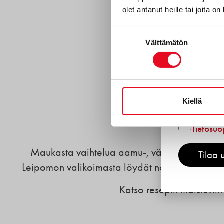
olet antanut heille tai joita o
Gluteeni
Reseptit
Suostumuksen
Välttämätön
valinta
Tuotekeh
Porokyl
Työnteki
Kiellä
Hyväksyn
Olet
Tietosuo
Maukasta vaihtelua aamu-, väli- tai iltapalak
Tilaa u
Leipomon valikoimasta löydät näppärät vaihto
Katso reseptit maistuviin