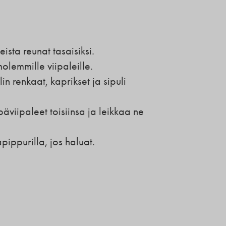
ista reunat tasaisiksi.
molemmille viipaleille.
ulin renkaat, kaprikset ja sipuli
ipäviipaleet toisiinsa ja leikkaa ne
ippurilla, jos haluat.