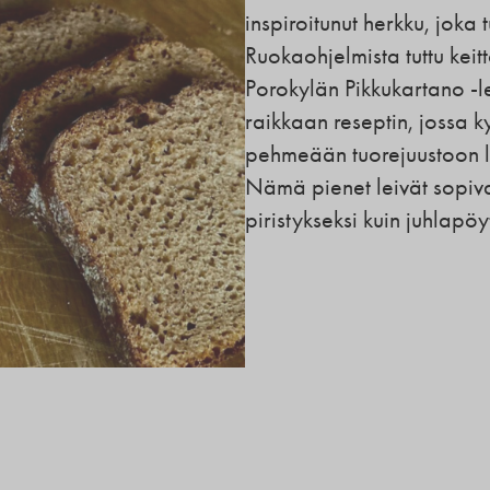
inspiroitunut herkku, jok
Ruokaohjelmista tuttu keitt
Porokylän Pikkukartano -lei
raikkaan reseptin, jossa k
pehmeään tuorejuustoon 
Nämä pienet leivät sopivat
piristykseksi kuin juhlapö