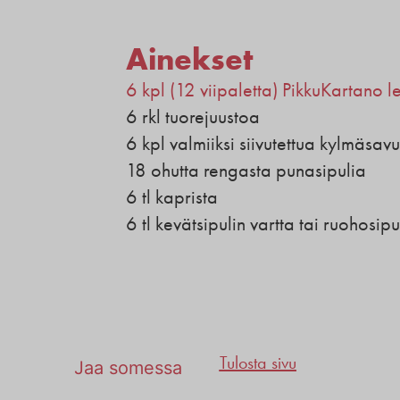
Ainekset
6 kpl (12 viipaletta) PikkuKartano l
6 rkl tuorejuustoa
6 kpl valmiiksi siivutettua kylmäsav
18 ohutta rengasta punasipulia
6 tl kaprista
6 tl kevätsipulin vartta tai ruohosipu
Tulosta sivu
Jaa somessa