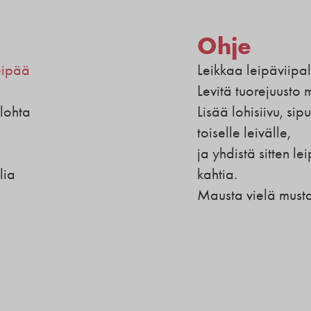
Ohje
eipää
Leikkaa leipäviipale
Levitä tuorejuusto 
ulohta
Lisää lohisiivu, sip
toiselle leivälle,
ja yhdistä sitten le
lia
kahtia.
Mausta vielä mustap