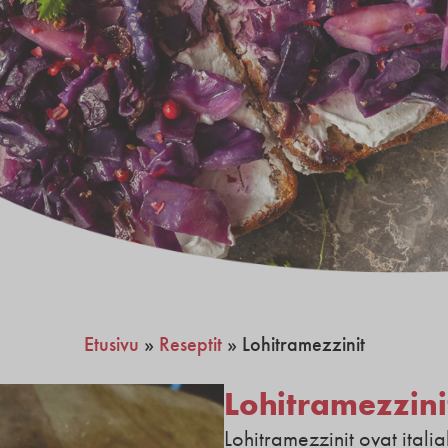
Etusivu
»
Reseptit
»
Lohitramezzinit
Lohitramezzini
Lohitramezzinit ovat italia