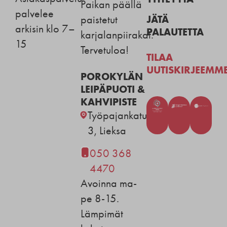
Paikan päällä
palvelee
JÄTÄ
paistetut
arkisin klo 7–
PALAUTETTA
karjalanpiirakat.
15
Tervetuloa!
TILAA
UUTISKIRJEEMM
POROKYLÄN
LEIPÄPUOTI &
KAHVIPISTE
Työpajankatu
3, Lieksa
050 368
4470
Avoinna ma-
pe 8-15.
Lämpimät