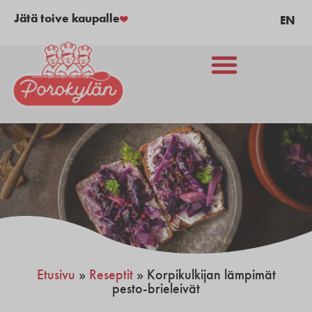
Jätä toive kaupalle
EN
Etusivu
»
Reseptit
»
Korpikulkijan lämpimät
pesto-brieleivät