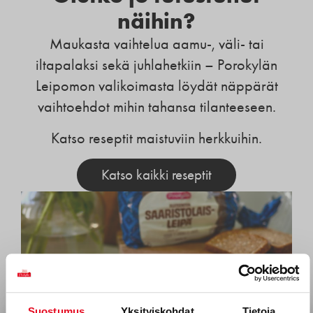
näihin?
Maukasta vaihtelua aamu-, väli- tai
iltapalaksi sekä juhlahetkiin – Porokylän
Leipomon valikoimasta löydät näppärät
vaihtoehdot mihin tahansa tilanteeseen.
Katso reseptit maistuviin herkkuihin.
Katso kaikki reseptit
Suostumus
Yksityiskohdat
Tietoja