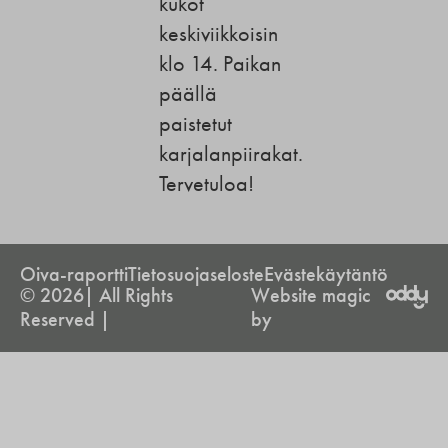
kukot
keskiviikkoisin
klo 14. Paikan
päällä
paistetut
karjalanpiirakat.
Tervetuloa!
Oiva-raportti
Tietosuojaseloste
Evästekäytäntö
© 2026| All Rights
Website magic
Reserved |
by