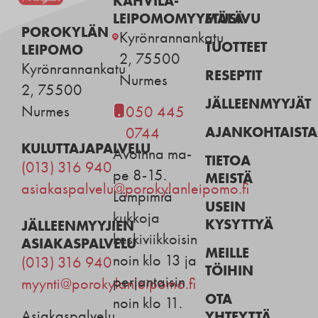
KAHVILA-
LEIPOMOMYYMÄLÄ
ETUSIVU
POROKYLÄN
Kyrönrannankatu
TUOTTEET
LEIPOMO
2, 75500
Kyrönrannankatu
RESEPTIT
Nurmes
2, 75500
JÄLLEENMYYJÄT
Nurmes
050 445
AJANKOHTAISTA
0744
KULUTTAJAPALVELU
Avoinna ma-
TIETOA
(013) 316 940
pe 8-15.
MEISTÄ
asiakaspalvelu@porokylanleipomo.fi
Lämpimiä
USEIN
kukkoja
KYSYTTYÄ
JÄLLEENMYYJIEN
keskiviikkoisin
ASIAKASPALVELU
MEILLE
noin klo 13 ja
(013) 316 940
TÖIHIN
perjantaisin
myynti@porokylanleipomo.fi
OTA
noin klo 11.
Asiakaspalvelu
YHTEYTTÄ