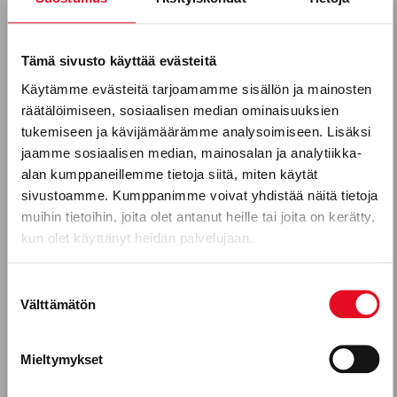
Tilaa uutiskirjeemme
Sähköposti *
Tämä sivusto käyttää evästeitä
SAARISTOLAISLEIPÄ JA RAIKAS
Käytämme evästeitä tarjoamamme sisällön ja mainosten
KANANMUNATAHNA
räätälöimiseen, sosiaalisen median ominaisuuksien
Puhelinnumero
tukemiseen ja kävijämäärämme analysoimiseen. Lisäksi
jaamme sosiaalisen median, mainosalan ja analytiikka-
alan kumppaneillemme tietoja siitä, miten käytät
sivustoamme. Kumppanimme voivat yhdistää näitä tietoja
Mitkä seuraavista aihealueista
muihin tietoihin, joita olet antanut heille tai joita on kerätty,
kun olet käyttänyt heidän palvelujaan.
kiinnostavat sinua?
Uutuustuotteet
Suostumuksen
Välttämätön
valinta
Gluteeniton ruokavalio, keliakia
Reseptit
Mieltymykset
KORPIKULKIJAN GRILLATTU
Tuotekehitykseen osallistuminen
HALLOUMIHAMPURILAINEN