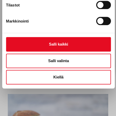
Tilastot
Porokylän leipomo Oy, leipomoala
Työntekijätarinat
Markkinointi
Hyväksyn Porokylän Leipomo Oy:n viestinnän.*
Tietosuojaseloste
Salli kaikki
Tilaa uutiskirje
Salli valinta
Kiellä
KORPIKULKIJAN “RIKKAAT RITARIT”