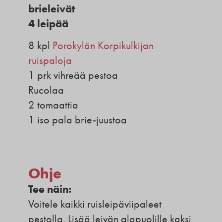
brieleivät
4 leipää
8 kpl
Porokylän Korpikulkijan
ruispaloja
1 prk vihreää pestoa
Rucolaa
2 tomaattia
1 iso pala brie-juustoa
Ohje
Tee näin:
Voitele kaikki ruisleipäviipaleet
pestolla. Lisää leivän alapuolille kaksi