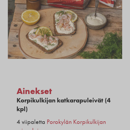
Ainekset
Korpikulkijan katkarapuleivät (4
kpl)
4 viipaletta
Porokylän Korpikulkijan