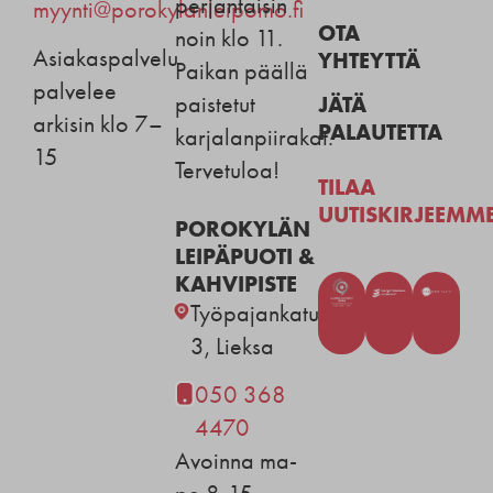
perjantaisin
myynti@porokylanleipomo.fi
OTA
noin klo 11.
Asiakaspalvelu
YHTEYTTÄ
Paikan päällä
palvelee
JÄTÄ
paistetut
arkisin klo 7–
PALAUTETTA
karjalanpiirakat.
15
Tervetuloa!
TILAA
UUTISKIRJEEMM
POROKYLÄN
LEIPÄPUOTI &
KAHVIPISTE
Työpajankatu
3, Lieksa
050 368
4470
Avoinna ma-