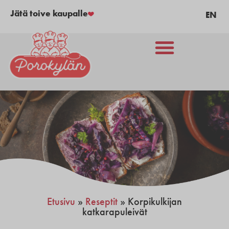
Jätä toive kaupalle
EN
Etusivu
»
Reseptit
»
Korpikulkijan
katkarapuleivät