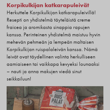
Korpikulkijan katkarapuleivät
Herkuttele Korpikulkijan katkarapuleivillä!
Resepti on yhdistelmä täyteläistä creme
fraicea ja aromikasta sinappia rapujen
kanssa. Perinteinen yhdistelmä maistuu hyvin
mehevän pehmeän ja lempeän maltaisen
Korpikulkijan ruispalaleivän kanssa. Nämä
leivät ovat täydellinen valinta herkulliseen
aamiaiseen tai vaikkapa kevyeksi lounaaksi
– nauti ja anna makujen viedä sinut
seikkailuun!