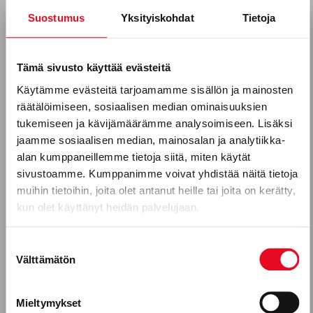
Suostumus
Yksityiskohdat
Tietoja
Tilaa uutiskirjeemme
Sähköposti *
Tämä sivusto käyttää evästeitä
Käytämme evästeitä tarjoamamme sisällön ja mainosten
SAARISTOLAISLEIPÄ JA RAIKAS
räätälöimiseen, sosiaalisen median ominaisuuksien
KANANMUNATAHNA
Puhelinnumero
tukemiseen ja kävijämäärämme analysoimiseen. Lisäksi
jaamme sosiaalisen median, mainosalan ja analytiikka-
alan kumppaneillemme tietoja siitä, miten käytät
sivustoamme. Kumppanimme voivat yhdistää näitä tietoja
Mitkä seuraavista aihealueista
muihin tietoihin, joita olet antanut heille tai joita on kerätty,
kun olet käyttänyt heidän palvelujaan.
kiinnostavat sinua?
Uutuustuotteet
Suostumuksen
Välttämätön
valinta
Gluteeniton ruokavalio, keliakia
Reseptit
Mieltymykset