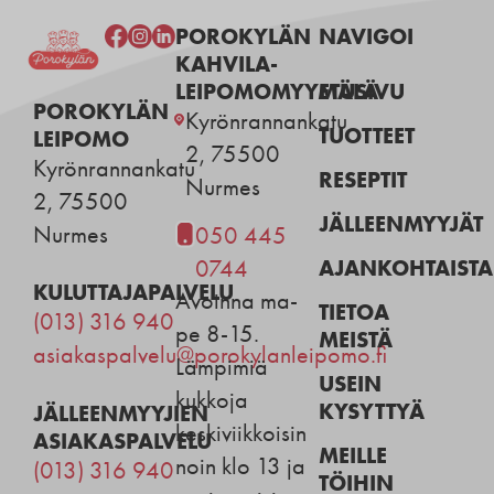
POROKYLÄN
NAVIGOI
KAHVILA-
LEIPOMOMYYMÄLÄ
ETUSIVU
POROKYLÄN
Kyrönrannankatu
TUOTTEET
LEIPOMO
2, 75500
Kyrönrannankatu
RESEPTIT
Nurmes
2, 75500
JÄLLEENMYYJÄT
Nurmes
050 445
AJANKOHTAISTA
0744
KULUTTAJAPALVELU
Avoinna ma-
TIETOA
(013) 316 940
pe 8-15.
MEISTÄ
asiakaspalvelu@porokylanleipomo.fi
Lämpimiä
USEIN
kukkoja
KYSYTTYÄ
JÄLLEENMYYJIEN
keskiviikkoisin
ASIAKASPALVELU
MEILLE
noin klo 13 ja
(013) 316 940
TÖIHIN