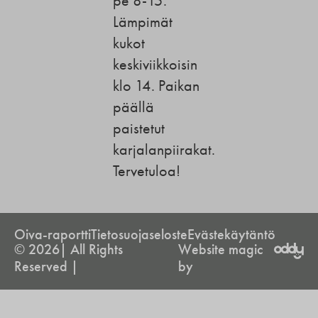
pe 8-15.
Lämpimät
kukot
keskiviikkoisin
klo 14. Paikan
päällä
paistetut
karjalanpiirakat.
Tervetuloa!
Oiva-raportti
Tietosuojaseloste
Evästekäytäntö
© 2026| All Rights
Website magic
Reserved |
by