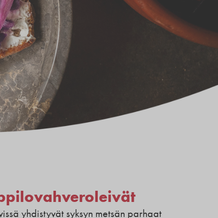
ppilovahveroleivät
vissä yhdistyvät syksyn metsän parhaat