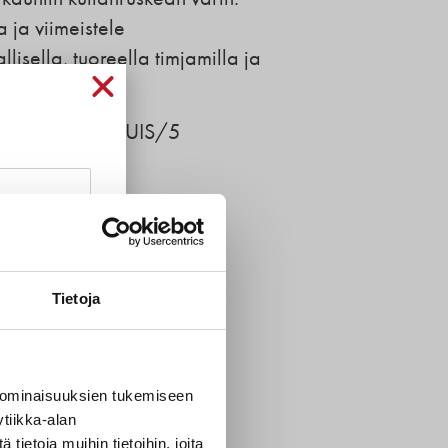
a ja viimeistele
lisella, tuoreella timjamilla ja
ippuria.
a että maku on RUIS/5
n
Tietoja
t
 ominaisuuksien tukemiseen
tiikka-alan
ietoja muihin tietoihin, joita