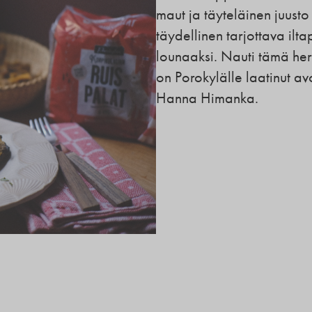
maut ja täyteläinen juusto
täydellinen tarjottava ilta
lounaaksi. Nauti tämä he
on Porokylälle laatinut av
Hanna Himanka.