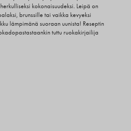
 herkulliseksi kokonaisuudeksi. Leipä on
palaksi, brunssille tai vaikka kevyeksi
rkku lämpimänä suoraan uunista! Reseptin
okadopastastaankin tuttu ruokakirjailija