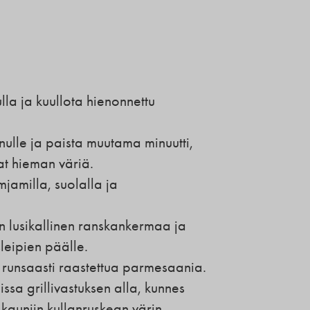
lla ja kuullota hienonnettu
nulle ja paista muutama minuutti,
at hieman väriä.
mjamilla, suolalla ja
n lusikallinen ranskankermaa ja
sleipien päälle.
e runsaasti raastettua parmesaania.
issa grillivastuksen alla, kunnes
 kauniin kullanruskean värin.