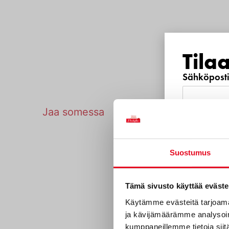
Tila
Sähköposti
Tulosta sivu
Jaa somessa
Puhelinnu
Suostumus
Mitkä s
Tämä sivusto käyttää eväste
sinua?
Käytämme evästeitä tarjoama
ja kävijämäärämme analysoim
Uutuustu
kumppaneillemme tietoja siitä