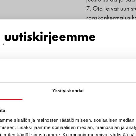
7. Ota leivät uunist
ranskankermalusikal
ripauksella mustap
a uutiskirjeemme
Nauti heti ja tote
 *
mero
Tutustu tuotteesee
Yksityiskohdat
euraavista aihealueista kiinnostava
itä
mme sisällön ja mainosten räätälöimiseen, sosiaalisen median
iseen. Lisäksi jaamme sosiaalisen median, mainosalan ja analy
otteet
, miten käytät sivustoamme. Kumppanimme voivat yhdistää näitä t