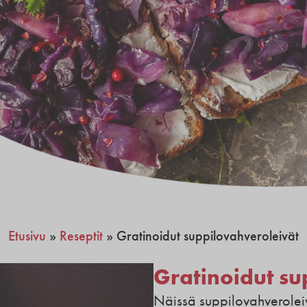
Etusivu
»
Reseptit
»
Gratinoidut suppilovahveroleivät
Gratinoidut su
Näissä suppilovahverolei