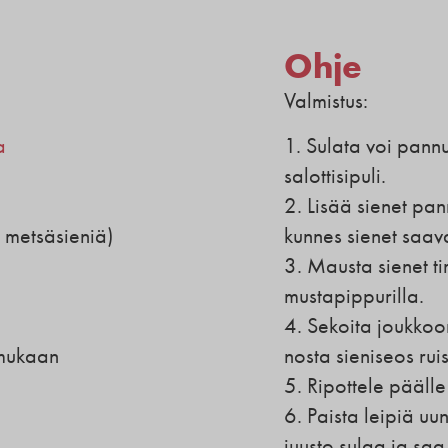
Ohje
Valmistus:
a
1. Sulata voi pannu
salottisipuli.
2. Lisää sienet pan
 metsäsieniä)
kunnes sienet saav
3. Mausta sienet ti
mustapippurilla.
4. Sekoita joukkoo
mukaan
nosta sieniseos rui
5. Ripottele pääll
6. Paista leipiä uun
juusto sulaa ja saa