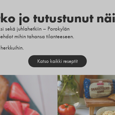
ko jo tutustunut nä
si sekä juhlahetkiin – Porokylän
ehdot mihin tahansa tilanteeseen.
 herkkuihin.
Katso kaikki reseptit