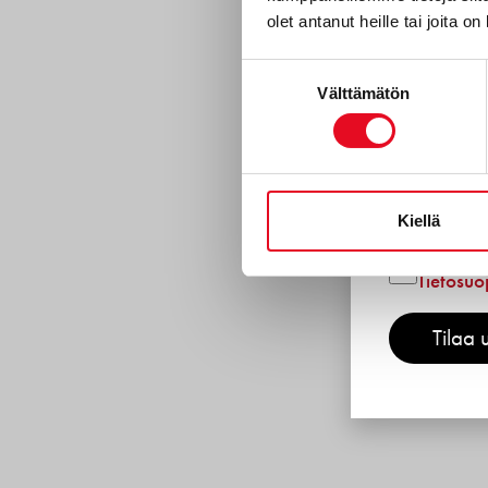
olet antanut heille tai joita o
Gluteeni
Reseptit
Suostumuksen
Välttämätön
valinta
Tuotekeh
Porokyl
Työnteki
Kiellä
Kor
Hyväksyn
Tietosuo
Tilaa u