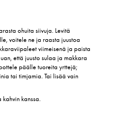
rasta ohuita siivuja. Levitä
lle, voitele ne ja raasta juustoa
kkaraviipaleet viimeisenä ja paista
auan, että juusto sulaa ja makkara
pottele päälle tuoreita yrttejä;
ia tai timjamia. Tai lisää vain
a kahvin kanssa.