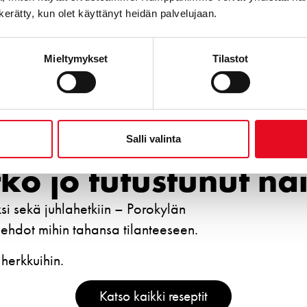
n kerätty, kun olet käyttänyt heidän palvelujaan.
Mieltymykset
Tilastot
Salli valinta
ko jo tutustunut nä
si sekä juhlahetkiin – Porokylän
ehdot mihin tahansa tilanteeseen.
 herkkuihin.
Katso kaikki reseptit