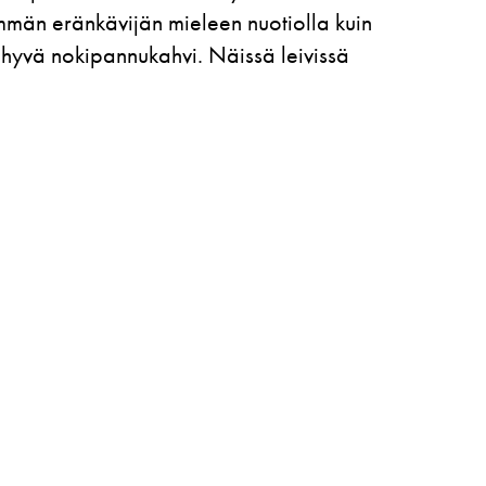
mmän eränkävijän mieleen nuotiolla kuin
 hyvä nokipannukahvi. Näissä leivissä