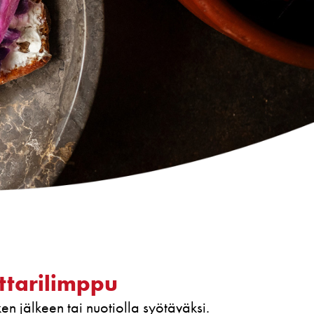
ttarilimppu
n jälkeen tai nuotiolla syötäväksi.