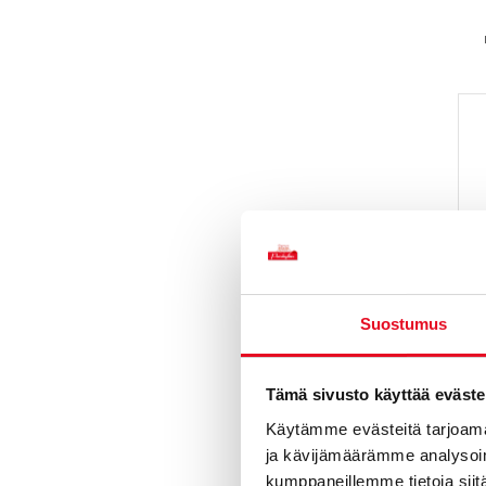
Suostumus
Tämä sivusto käyttää eväste
Käytämme evästeitä tarjoama
Tat
ja kävijämäärämme analysoim
kumppaneillemme tietoja siitä