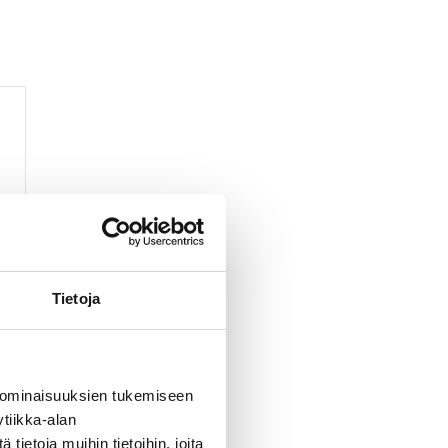
n
Tietoja
 ominaisuuksien tukemiseen
tiikka-alan
ietoja muihin tietoihin, joita