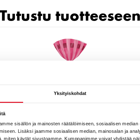
Tutustu tuotteesee
Yksityiskohdat
itä
mme sisällön ja mainosten räätälöimiseen, sosiaalisen median
tarilimppu 400g, gluteeniton
iseen. Lisäksi jaamme sosiaalisen median, mainosalan ja analy
, miten käytät sivustoamme. Kumppanimme voivat yhdistää näitä t