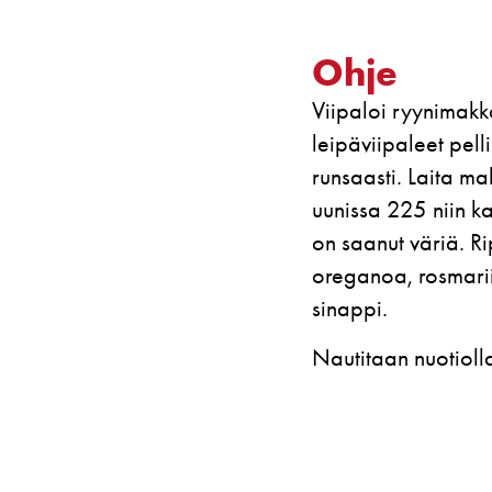
Ohje
Viipaloi ryynimakka
leipäviipaleet pelli
runsaasti. Laita ma
uunissa 225 niin k
on saanut väriä. Ri
oreganoa, rosmariin
sinappi.
Nautitaan nuotioll