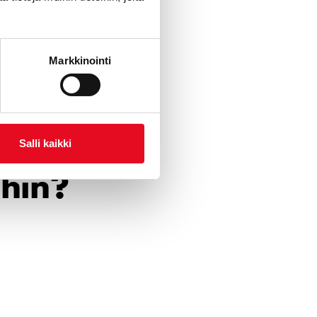
Markkinointi
Salli kaikki
ihin?