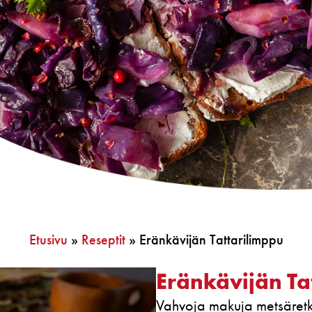
Etusivu
»
Reseptit
»
Eränkävijän Tattarilimppu
Eränkävijän Ta
Vahvoja makuja metsäretke