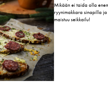
Mikään ei taida olla ene
ryynimakkara sinapilla ja
maistuu seikkailu!