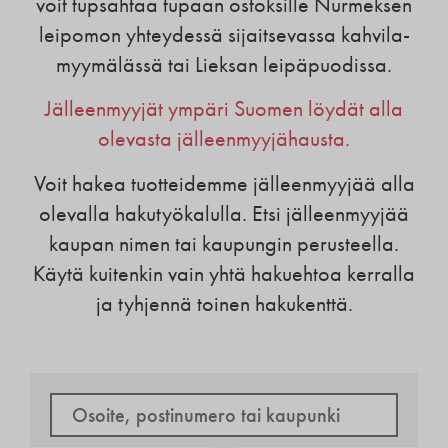
voit tupsahtaa tupaan ostoksille Nurmeksen
leipomon yhteydessä sijaitsevassa kahvila-
myymälässä tai Lieksan leipäpuodissa.
Jälleenmyyjät ympäri Suomen löydät alla
olevasta jälleenmyyjähausta.
Voit hakea tuotteidemme jälleenmyyjää alla
olevalla hakutyökalulla. Etsi jälleenmyyjää
kaupan nimen tai kaupungin perusteella.
Käytä kuitenkin vain yhtä hakuehtoa kerralla
ja tyhjennä toinen hakukenttä.