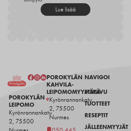
Lue lisää
POROKYLÄN
NAVIGOI
KAHVILA-
LEIPOMOMYYMÄLÄ
ETUSIVU
POROKYLÄN
Kyrönrannankatu
TUOTTEET
LEIPOMO
2, 75500
Kyrönrannankatu
RESEPTIT
Nurmes
2, 75500
JÄLLEENMYYJÄT
Nurmes
050 445