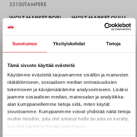
33100
TAMPERE
WOLT MARKET PORI
WOLT MARKET OULU
ANTINKATU 25
KIRKKOKATU 63-65
28100
PORI
90120
OULU
Suostumus
Yksityiskohdat
Tietoja
Tilaa uutiskirjeemme
Sähköposti *
Tämä sivusto käyttää evästeitä
Käytämme evästeitä tarjoamamme sisällön ja mainosten
räätälöimiseen, sosiaalisen median ominaisuuksien
Puhelinnumero
tukemiseen ja kävijämäärämme analysoimiseen. Lisäksi
jaamme sosiaalisen median, mainosalan ja analytiikka-
alan kumppaneillemme tietoja siitä, miten käytät
sivustoamme. Kumppanimme voivat yhdistää näitä tietoja
Mitkä seuraavista aihealueista
muihin tietoihin, joita olet antanut heille tai joita on kerätty,
kun olet käyttänyt heidän palvelujaan.
kiinnostavat sinua?