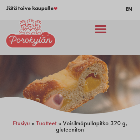
Jätä toive kaupalle
EN
Etusivu
»
Tuotteet
»
Voisilmäpullapitko 320 g,
gluteeniton