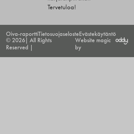
Tervetuloa!
Oiva-raportti
Tietosuojaseloste
Evästekäytäntö
© 2026| All Rights
Website magic
Reserved |
by