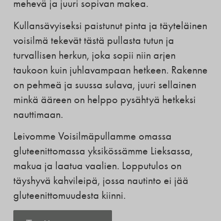
mehevä ja juuri sopivan makea.
Kullansävyiseksi paistunut pinta ja täyteläinen
voisilmä tekevät tästä pullasta tutun ja
turvallisen herkun, joka sopii niin arjen
taukoon kuin juhlavampaan hetkeen. Rakenne
on pehmeä ja suussa sulava, juuri sellainen
minkä ääreen on helppo pysähtyä hetkeksi
nauttimaan.
Leivomme Voisilmäpullamme omassa
gluteenittomassa yksikössämme Lieksassa,
makua ja laatua vaalien. Lopputulos on
täyshyvä kahvileipä, jossa nautinto ei jää
gluteenittomuudesta kiinni.