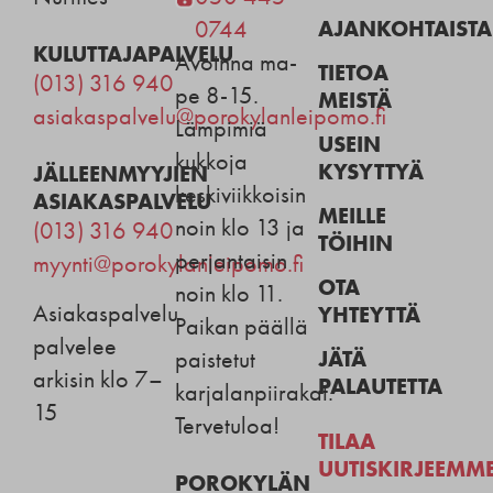
AJANKOHTAISTA
0744
KULUTTAJAPALVELU
Avoinna ma-
TIETOA
(013) 316 940
pe 8-15.
MEISTÄ
asiakaspalvelu@porokylanleipomo.fi
Lämpimiä
USEIN
kukkoja
KYSYTTYÄ
JÄLLEENMYYJIEN
keskiviikkoisin
ASIAKASPALVELU
MEILLE
noin klo 13 ja
(013) 316 940
TÖIHIN
perjantaisin
myynti@porokylanleipomo.fi
OTA
noin klo 11.
Asiakaspalvelu
YHTEYTTÄ
Paikan päällä
palvelee
JÄTÄ
paistetut
arkisin klo 7–
PALAUTETTA
karjalanpiirakat.
15
Tervetuloa!
TILAA
UUTISKIRJEEMM
POROKYLÄN