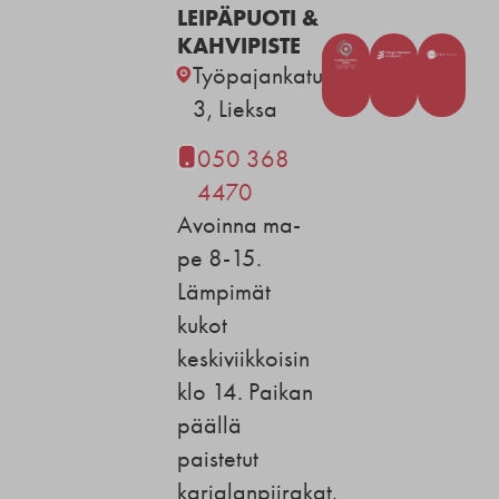
LEIPÄPUOTI &
KAHVIPISTE
Työpajankatu
3, Lieksa
050 368
4470
Avoinna ma-
pe 8-15.
Lämpimät
kukot
keskiviikkoisin
klo 14. Paikan
päällä
paistetut
karjalanpiirakat.