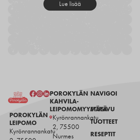
Lue lisää
POROKYLÄN
NAVIGOI
KAHVILA-
LEIPOMOMYYMÄLÄ
ETUSIVU
POROKYLÄN
Kyrönrannankatu
TUOTTEET
LEIPOMO
2, 75500
Kyrönrannankatu
RESEPTIT
Nurmes