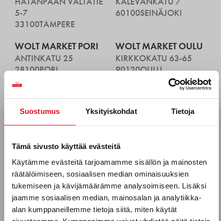
HATANPÄÄN VALTATIE
KALEVANKATU 7
5-7
60100
SEINÄJOKI
33100
TAMPERE
WOLT MARKET PORI
WOLT MARKET OULU
ANTINKATU 25
KIRKKOKATU 63-65
28100
PORI
90120
OULU
Suostumus
Yksityiskohdat
Tietoja
Tilaa uutiskirjeemme
Sähköposti *
Tämä sivusto käyttää evästeitä
Käytämme evästeitä tarjoamamme sisällön ja mainosten
räätälöimiseen, sosiaalisen median ominaisuuksien
Puhelinnumero
tukemiseen ja kävijämäärämme analysoimiseen. Lisäksi
jaamme sosiaalisen median, mainosalan ja analytiikka-
alan kumppaneillemme tietoja siitä, miten käytät