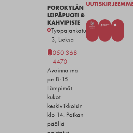
UUTISKIRJEEMM
POROKYLÄN
LEIPÄPUOTI &
KAHVIPISTE
Työpajankatu
3, Lieksa
050 368
4470
Avoinna ma-
pe 8-15.
Lämpimät
kukot
keskiviikkoisin
klo 14. Paikan
päällä
paistetut