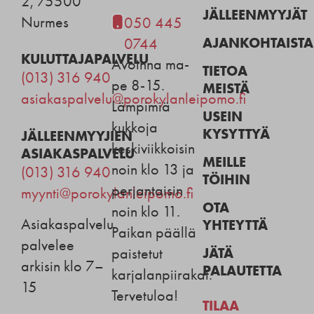
2, 75500
JÄLLEENMYYJÄT
Nurmes
050 445
AJANKOHTAISTA
0744
KULUTTAJAPALVELU
Avoinna ma-
TIETOA
(013) 316 940
pe 8-15.
MEISTÄ
asiakaspalvelu@porokylanleipomo.fi
Lämpimiä
USEIN
kukkoja
KYSYTTYÄ
JÄLLEENMYYJIEN
keskiviikkoisin
ASIAKASPALVELU
MEILLE
noin klo 13 ja
(013) 316 940
TÖIHIN
perjantaisin
myynti@porokylanleipomo.fi
OTA
noin klo 11.
Asiakaspalvelu
YHTEYTTÄ
Paikan päällä
palvelee
JÄTÄ
paistetut
arkisin klo 7–
PALAUTETTA
karjalanpiirakat.
15
Tervetuloa!
TILAA