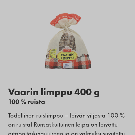
Vaarin limppu 400 g
100 % ruista
Todellinen ruislimppu – leivän viljasta 100 %
on ruista! Runsaskuituinen leipä on leivottu
aitoon taikinajuureen ja on valmiiksi siivutettu.