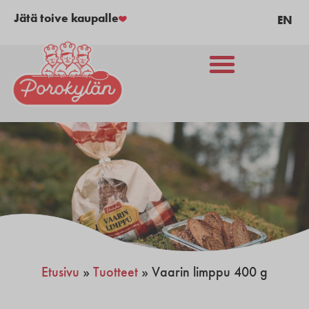
Jätä toive kaupalle
EN
Etusivu
»
Tuotteet
»
Vaarin limppu 400 g