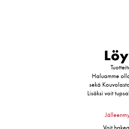
Löy
Tuottei
Haluamme olla
sekä Kouvolasta
Lisäksi voit tup
Jälleenmy
Voit hakea