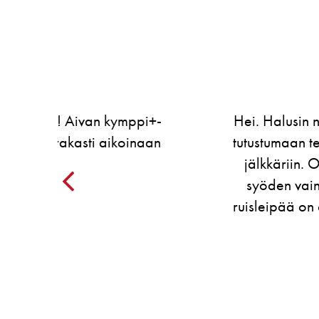
Palaute
pi+-
Hei. Halusin nyt laittaa kiitollista p
naan
tutustumaan teidän valmistamaanne g
jälkkäriin. Olen ollut gluteenittoma
syöden vain siemen näkkäreitä koh
ruisleipää on ollut hurjan ikävä. Teff 
kyyneleet silmiin . Ki