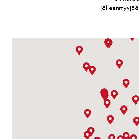
jälleenmyyjää 