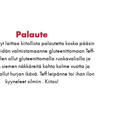
alautetta koska pääsin
luteenittomaan Teff-
lla ruokavaliolla ja
ta kolme vuotta ja
leipänne toi ihan ilon
itos!