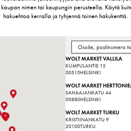
kaupan nimen tai kaupungin perusteella. Käytä kuit
hakuehtoa kerralla ja tyhjennä toinen hakukenttä.
WOLT MARKET VALLILA
KUMPULANTIE 15
00510
HELSINKI
WOLT MARKET HERTTONIE
SAHAAJANKATU 44
00880
HELSINKI
WOLT MARKET TURKU
KRISTIINANKATU 9
20100
TURKU