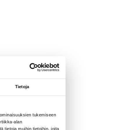
Tietoja
eptit
 ominaisuuksien tukemiseen
tiikka-alan
ietoja muihin tietoihin, joita