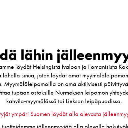
dä lähin jälleenmyy
tamme löydät Helsingistä Ivaloon ja Ilomantsista Ko
 lähellä sinua, joten löydät omat myymäläleipomo
. Myymäläleipomoilla on oma aktiivisesti päivittyvä
sahtaa tupaan ostoksille Nurmeksen leipomon yhteyde
kahvila-myymälässä tai Lieksan leipäpuodissa.
yjät ympäri Suomen löydät alla olevasta jälleenmy
 tuotteidemme jälleenmyyjää alla olevalla hakutyöka