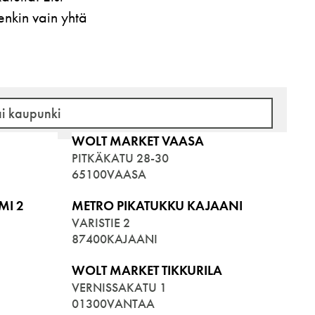
enkin vain yhtä
WOLT MARKET VAASA
PITKÄKATU 28-30
65100
VAASA
MI 2
METRO PIKATUKKU KAJAANI
VARISTIE 2
87400
KAJAANI
WOLT MARKET TIKKURILA
VERNISSAKATU 1
01300
VANTAA