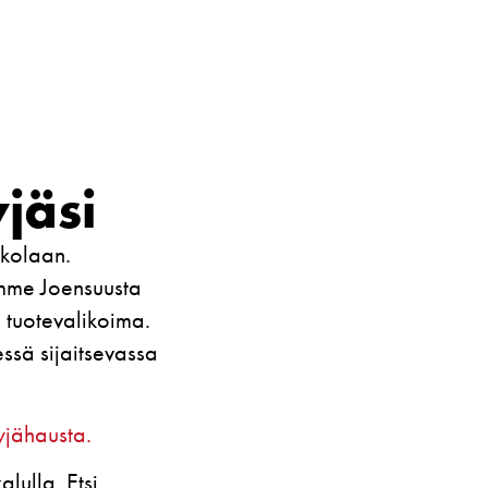
jäsi
kkolaan.
mme Joensuusta
 tuotevalikoima.
ssä sijaitsevassa
yjähausta.
lulla. Etsi