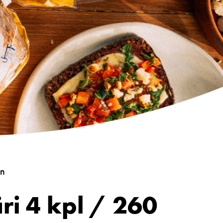
on
äri 4 kpl / 260