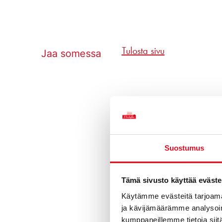
Tulosta sivu
Jaa somessa
Suostumus
Tämä sivusto käyttää eväste
Tuot
Käytämme evästeitä tarjoama
ja kävijämäärämme analysoim
kumppaneillemme tietoja siitä