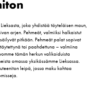
niton
 Lieksasta, joka yhdistää täyteläisen maun,
mivan arjen. Pehmeät, valmiiksi halkaistut
a säilyvät pitkään. Pehmeät palat sopivat
, täytettynä tai paahdettuna – valmiina
Leivomme tämän herkun valikoiduista
ineista omassa yksikössämme Lieksassa.
uteeniton leipä, jossa maku kohtaa
omisseja.