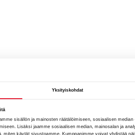
Yksityiskohdat
itä
teeseen liittyvät res
mme sisällön ja mainosten räätälöimiseen, sosiaalisen median
iseen. Lisäksi jaamme sosiaalisen median, mainosalan ja analy
, miten käytät sivustoamme. Kumppanimme voivat yhdistää näitä t