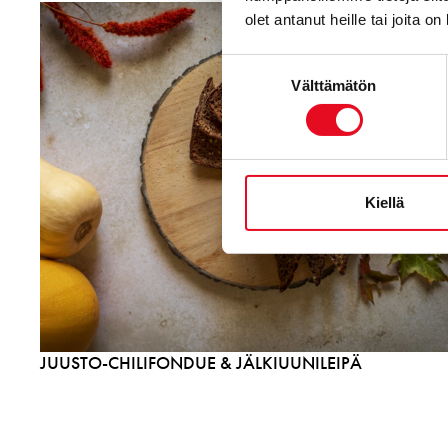
olet antanut heille tai joita o
Suostumuksen
Välttämätön
valinta
Kiellä
JUUSTO-CHILIFONDUE & JÄLKIUUNILEIPÄ