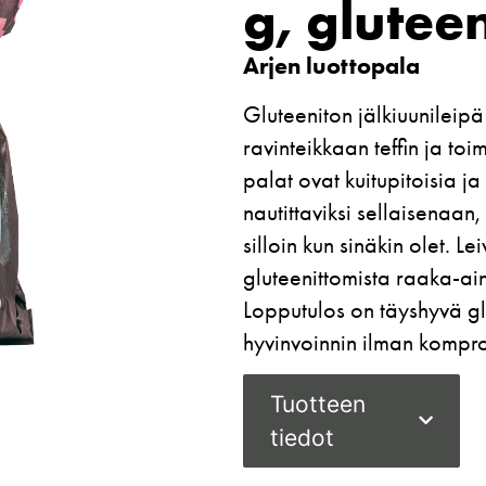
g, glutee
Arjen luottopala
Gluteeniton jälkiuunileipä
ravinteikkaan teffin ja toi
palat ovat kuitupitoisia j
nautittaviksi sellaisenaan
silloin kun sinäkin olet. 
gluteenittomista raaka-a
Lopputulos on täyshyvä gl
hyvinvoinnin ilman kompr
Tuotteen
tiedot