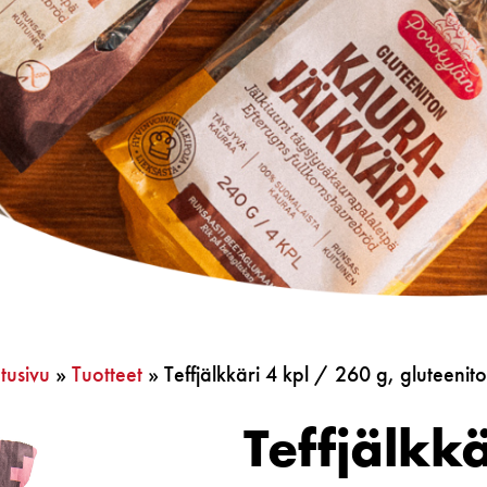
tusivu
»
Tuotteet
»
Teffjälkkäri 4 kpl / 260 g, gluteenit
Teffjälkk