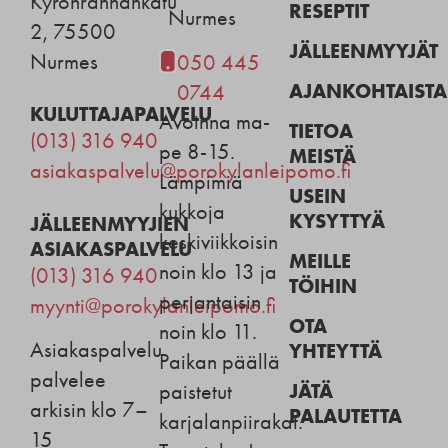
Kyrönrannankatu
RESEPTIT
Nurmes
2, 75500
JÄLLEENMYYJÄT
Nurmes
050 445
AJANKOHTAISTA
0744
KULUTTAJAPALVELU
Avoinna ma-
TIETOA
(013) 316 940
pe 8-15.
MEISTÄ
asiakaspalvelu@porokylanleipomo.fi
Lämpimiä
USEIN
kukkoja
KYSYTTYÄ
JÄLLEENMYYJIEN
keskiviikkoisin
ASIAKASPALVELU
MEILLE
noin klo 13 ja
(013) 316 940
TÖIHIN
perjantaisin
myynti@porokylanleipomo.fi
OTA
noin klo 11.
Asiakaspalvelu
YHTEYTTÄ
Paikan päällä
palvelee
JÄTÄ
paistetut
arkisin klo 7–
PALAUTETTA
karjalanpiirakat.
15