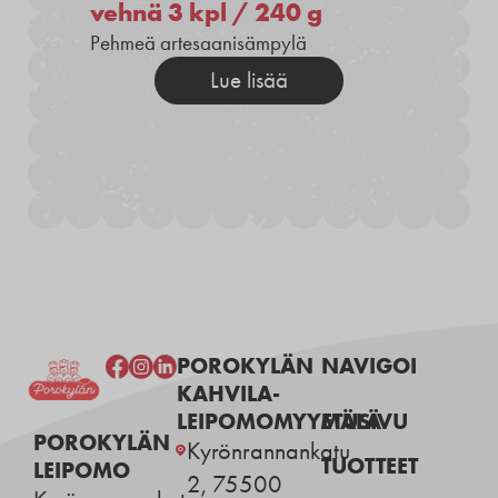
vehnä 3 kpl / 240 g
Pehmeä artesaanisämpylä
Lue lisää
POROKYLÄN
NAVIGOI
KAHVILA-
LEIPOMOMYYMÄLÄ
ETUSIVU
POROKYLÄN
Kyrönrannankatu
TUOTTEET
LEIPOMO
2, 75500