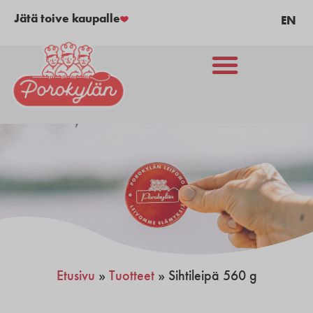
Jätä toive kaupalle
EN
Etusivu
»
Tuotteet
»
Sihtileipä 560 g