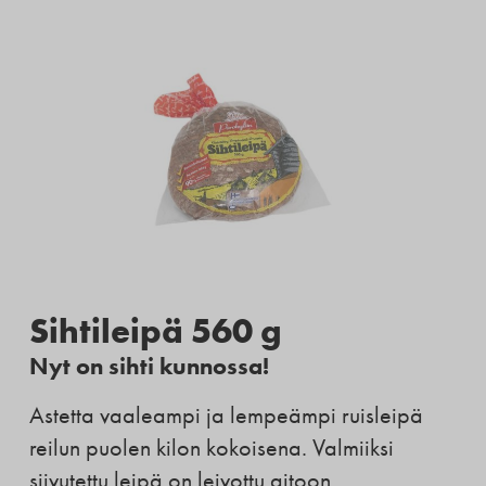
Sihtileipä 560 g
Nyt on sihti kunnossa!
Astetta vaaleampi ja lempeämpi ruisleipä
reilun puolen kilon kokoisena. Valmiiksi
siivutettu leipä on leivottu aitoon