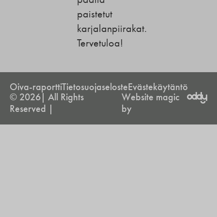
paistetut
karjalanpiirakat.
Tervetuloa!
Oiva-raportti
Tietosuojaseloste
Evästekäytäntö
© 2026| All Rights
Website magic
Reserved |
by