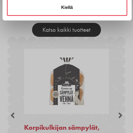
Kiellä
Muita tuotteita
Katso kaikki tuotteet
Korpikulkijan sämpylät,