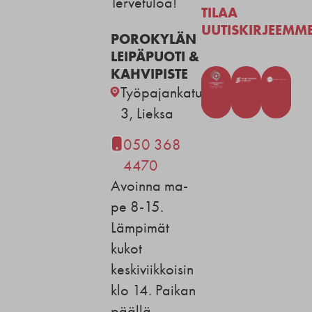
Tervetuloa!
TILAA
UUTISKIRJEEMM
POROKYLÄN
LEIPÄPUOTI &
KAHVIPISTE
Työpajankatu
3, Lieksa
050 368
4470
Avoinna ma-
pe 8-15.
Lämpimät
kukot
keskiviikkoisin
klo 14. Paikan
päällä