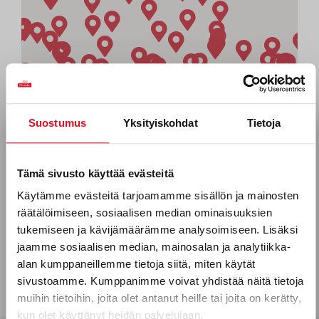
Suostumus
Yksityiskohdat
Tietoja
Tilaa uutiskirjeemme
Sähköposti *
Tämä sivusto käyttää evästeitä
Käytämme evästeitä tarjoamamme sisällön ja mainosten
räätälöimiseen, sosiaalisen median ominaisuuksien
Puhelinnumero
tukemiseen ja kävijämäärämme analysoimiseen. Lisäksi
jaamme sosiaalisen median, mainosalan ja analytiikka-
alan kumppaneillemme tietoja siitä, miten käytät
sivustoamme. Kumppanimme voivat yhdistää näitä tietoja
Mitkä seuraavista aihealueista
muihin tietoihin, joita olet antanut heille tai joita on kerätty,
kun olet käyttänyt heidän palvelujaan.