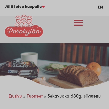
Jätä toive kaupalle
EN
Etusivu
»
Tuotteet
»
Sekavuoka 680g, siivutettu