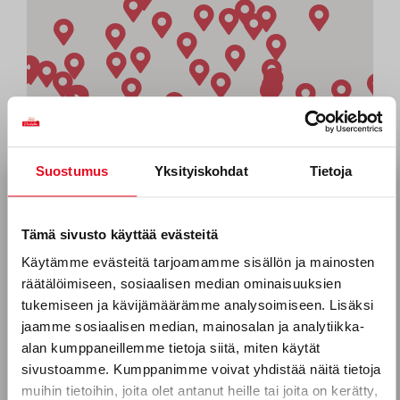
Suostumus
Yksityiskohdat
Tietoja
Tilaa uutiskirjeemme
Sähköposti *
Tämä sivusto käyttää evästeitä
Käytämme evästeitä tarjoamamme sisällön ja mainosten
räätälöimiseen, sosiaalisen median ominaisuuksien
Puhelinnumero
tukemiseen ja kävijämäärämme analysoimiseen. Lisäksi
jaamme sosiaalisen median, mainosalan ja analytiikka-
alan kumppaneillemme tietoja siitä, miten käytät
sivustoamme. Kumppanimme voivat yhdistää näitä tietoja
Mitkä seuraavista aihealueista
muihin tietoihin, joita olet antanut heille tai joita on kerätty,