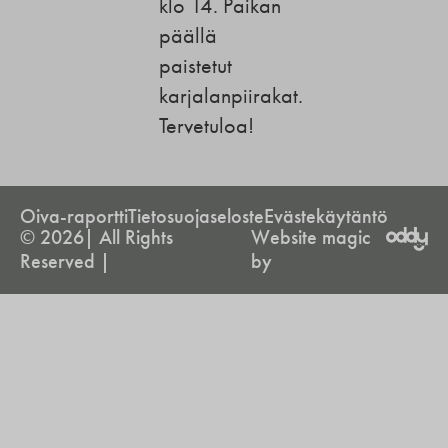
klo 14. Paikan
päällä
paistetut
karjalanpiirakat.
Tervetuloa!
Oiva-raportti
Tietosuojaseloste
Evästekäytäntö
© 2026| All Rights
Website magic
Reserved |
by