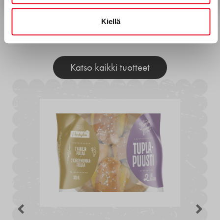
Kiellä
Muita tuotteita
Katso kaikki tuotteet