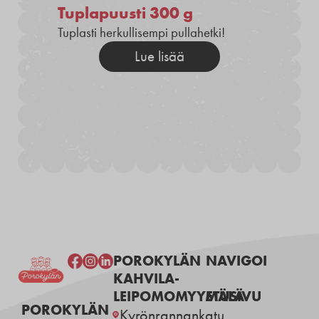
Tuplapuusti 300 g
Tuplasti herkullisempi pullahetki!
Lue lisää
POROKYLÄN
NAVIGOI
KAHVILA-
LEIPOMOMYYMÄLÄ
ETUSIVU
POROKYLÄN
Kyrönrannankatu