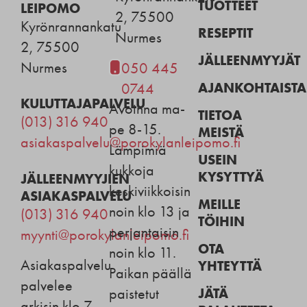
TUOTTEET
LEIPOMO
2, 75500
Kyrönrannankatu
RESEPTIT
Nurmes
2, 75500
JÄLLEENMYYJÄT
Nurmes
050 445
AJANKOHTAISTA
0744
KULUTTAJAPALVELU
Avoinna ma-
TIETOA
(013) 316 940
pe 8-15.
MEISTÄ
asiakaspalvelu@porokylanleipomo.fi
Lämpimiä
USEIN
kukkoja
KYSYTTYÄ
JÄLLEENMYYJIEN
keskiviikkoisin
ASIAKASPALVELU
MEILLE
noin klo 13 ja
(013) 316 940
TÖIHIN
perjantaisin
myynti@porokylanleipomo.fi
OTA
noin klo 11.
Asiakaspalvelu
YHTEYTTÄ
Paikan päällä
palvelee
JÄTÄ
paistetut
arkisin klo 7–