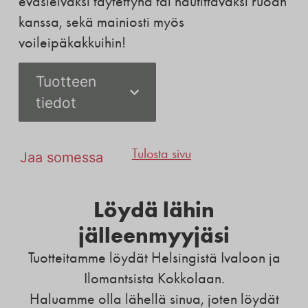
eväsleiväksi täytettynä tai nautittavaksi ruoan
kanssa, sekä mainiosti myös
voileipäkakkuihin!
Tuotteen
tiedot
Tulosta sivu
Jaa somessa
Löydä lähin
jälleenmyyjäsi
Tuotteitamme löydät Helsingistä Ivaloon ja
Ilomantsista Kokkolaan.
Haluamme olla lähellä sinua, joten löydät