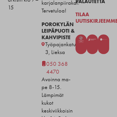
PALAUTETTA
karjalanpiirakat.
15
Tervetuloa!
TILAA
UUTISKIRJEEMM
POROKYLÄN
LEIPÄPUOTI &
KAHVIPISTE
Työpajankatu
3, Lieksa
050 368
4470
Avoinna ma-
pe 8-15.
Lämpimät
kukot
keskiviikkoisin