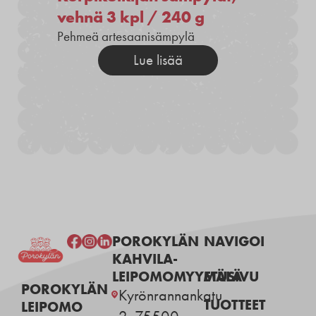
vehnä 3 kpl / 240 g
Pehmeä artesaanisämpylä
Lue lisää
POROKYLÄN
NAVIGOI
KAHVILA-
LEIPOMOMYYMÄLÄ
ETUSIVU
POROKYLÄN
Kyrönrannankatu
TUOTTEET
LEIPOMO