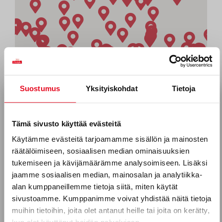
Suostumus
Yksityiskohdat
Tietoja
Tilaa uutiskirjeemme
Sähköposti *
Tämä sivusto käyttää evästeitä
Käytämme evästeitä tarjoamamme sisällön ja mainosten
räätälöimiseen, sosiaalisen median ominaisuuksien
Puhelinnumero
tukemiseen ja kävijämäärämme analysoimiseen. Lisäksi
jaamme sosiaalisen median, mainosalan ja analytiikka-
alan kumppaneillemme tietoja siitä, miten käytät
sivustoamme. Kumppanimme voivat yhdistää näitä tietoja
Mitkä seuraavista aihealueista
muihin tietoihin, joita olet antanut heille tai joita on kerätty,