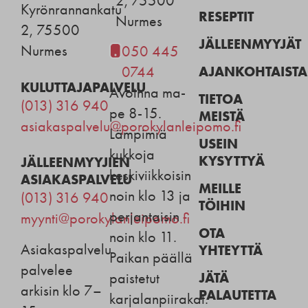
2, 75500
Kyrönrannankatu
RESEPTIT
Nurmes
2, 75500
JÄLLEENMYYJÄT
Nurmes
050 445
AJANKOHTAISTA
0744
KULUTTAJAPALVELU
Avoinna ma-
TIETOA
(013) 316 940
pe 8-15.
MEISTÄ
asiakaspalvelu@porokylanleipomo.fi
Lämpimiä
USEIN
kukkoja
KYSYTTYÄ
JÄLLEENMYYJIEN
keskiviikkoisin
ASIAKASPALVELU
MEILLE
noin klo 13 ja
(013) 316 940
TÖIHIN
perjantaisin
myynti@porokylanleipomo.fi
OTA
noin klo 11.
Asiakaspalvelu
YHTEYTTÄ
Paikan päällä
palvelee
JÄTÄ
paistetut
arkisin klo 7–
PALAUTETTA
karjalanpiirakat.