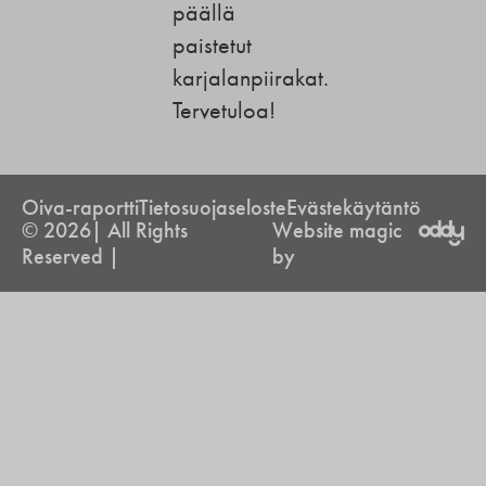
päällä
paistetut
karjalanpiirakat.
Tervetuloa!
Oiva-raportti
Tietosuojaseloste
Evästekäytäntö
© 2026| All Rights
Website magic
Reserved |
by