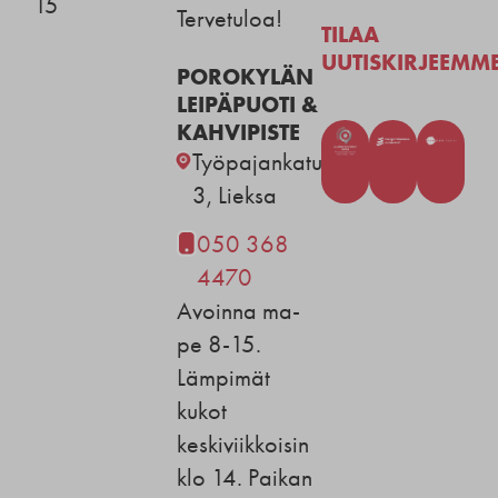
15
Tervetuloa!
TILAA
UUTISKIRJEEMM
POROKYLÄN
LEIPÄPUOTI &
KAHVIPISTE
Työpajankatu
3, Lieksa
050 368
4470
Avoinna ma-
pe 8-15.
Lämpimät
kukot
keskiviikkoisin
klo 14. Paikan