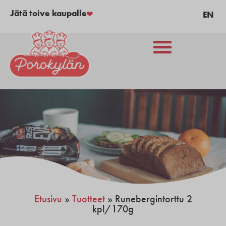
Jätä toive kaupalle
EN
Etusivu
»
Tuotteet
»
Runebergintorttu 2
kpl/170g