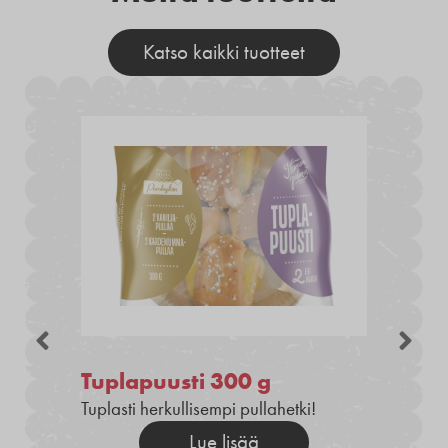
Katso kaikki tuotteet
Tuplapuusti 300 g
Tuplasti herkullisempi pullahetki!
Lue lisää