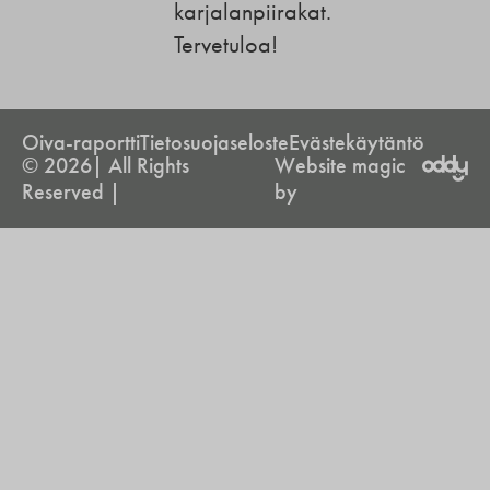
karjalanpiirakat.
Tervetuloa!
Oiva-raportti
Tietosuojaseloste
Evästekäytäntö
© 2026| All Rights
Website magic
Reserved |
by