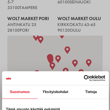
5-7
60100
SEINÄJOKI
33100
TAMPERE
WOLT MARKET PORI
WOLT MARKET OULU
ANTINKATU 25
KIRKKOKATU 63-65
28100
PORI
90120
OULU
Suostumus
Yksityiskohdat
Tietoja
Tilaa uutiskirjeemme
Sähköposti *
Tämä sivusto käyttää evästeitä