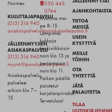
JÄLLEENMYYJÄT
Nurmes
050 445
AJANKOHTAISTA
0744
KULUTTAJAPALVELU
Avoinna ma-
TIETOA
(013) 316 940
pe 8-15.
MEISTÄ
asiakaspalvelu@porokylanleipomo.fi
Lämpimiä
USEIN
kukkoja
KYSYTTYÄ
JÄLLEENMYYJIEN
keskiviikkoisin
ASIAKASPALVELU
MEILLE
noin klo 13 ja
(013) 316 940
TÖIHIN
perjantaisin
myynti@porokylanleipomo.fi
OTA
noin klo 11.
Asiakaspalvelu
YHTEYTTÄ
Paikan päällä
palvelee
JÄTÄ
paistetut
arkisin klo 7–
PALAUTETTA
karjalanpiirakat.
15
Tervetuloa!
TILAA
UUTISKIRJEEMM