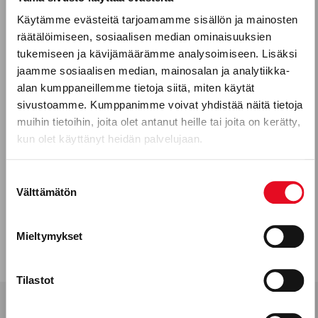
Käytämme evästeitä tarjoamamme sisällön ja mainosten
räätälöimiseen, sosiaalisen median ominaisuuksien
Puhelinnumero
tukemiseen ja kävijämäärämme analysoimiseen. Lisäksi
jaamme sosiaalisen median, mainosalan ja analytiikka-
alan kumppaneillemme tietoja siitä, miten käytät
sivustoamme. Kumppanimme voivat yhdistää näitä tietoja
Mitkä seuraavista aihealueista
muihin tietoihin, joita olet antanut heille tai joita on kerätty,
kun olet käyttänyt heidän palvelujaan.
kiinnostavat sinua?
Uutuustuotteet
Suostumuksen
Välttämätön
valinta
Gluteeniton ruokavalio, keliakia
Reseptit
Mieltymykset
Tuotekehitykseen osallistuminen
Tilastot
Porokylän leipomo Oy, leipomoala
Työntekijätarinat