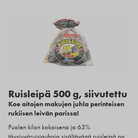
Ruisleipä 500 g, siivutettu
Koe aitojen makujen juhla perinteisen
rukiisen leivän parissa!
Puolen kilon kokoisena ja 63%
täysjyväruisjauhoja sisältävänä ruisleipä on