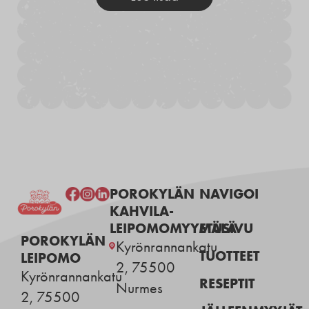
POROKYLÄN
NAVIGOI
KAHVILA-
LEIPOMOMYYMÄLÄ
ETUSIVU
POROKYLÄN
Kyrönrannankatu
TUOTTEET
LEIPOMO
2, 75500
Kyrönrannankatu
RESEPTIT
Nurmes
2, 75500