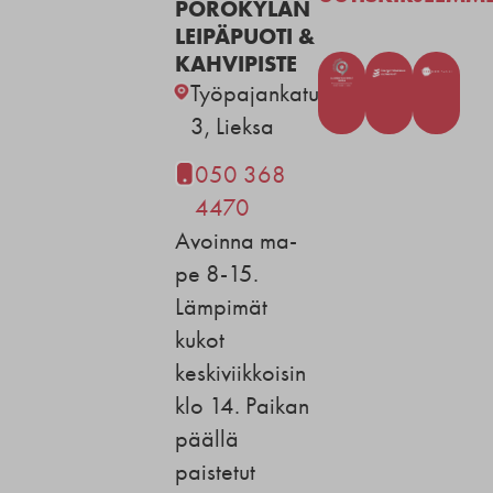
POROKYLÄN
LEIPÄPUOTI &
KAHVIPISTE
Työpajankatu
3, Lieksa
050 368
4470
Avoinna ma-
pe 8-15.
Lämpimät
kukot
keskiviikkoisin
klo 14. Paikan
päällä
paistetut