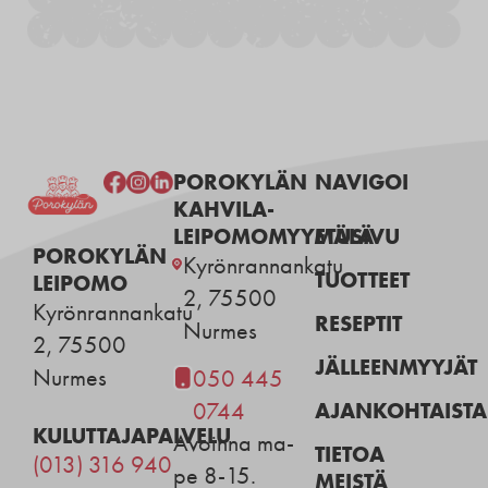
POROKYLÄN
NAVIGOI
KAHVILA-
LEIPOMOMYYMÄLÄ
ETUSIVU
POROKYLÄN
Kyrönrannankatu
TUOTTEET
LEIPOMO
2, 75500
Kyrönrannankatu
RESEPTIT
Nurmes
2, 75500
JÄLLEENMYYJÄT
Nurmes
050 445
AJANKOHTAISTA
0744
KULUTTAJAPALVELU
Avoinna ma-
TIETOA
(013) 316 940
pe 8-15.
MEISTÄ