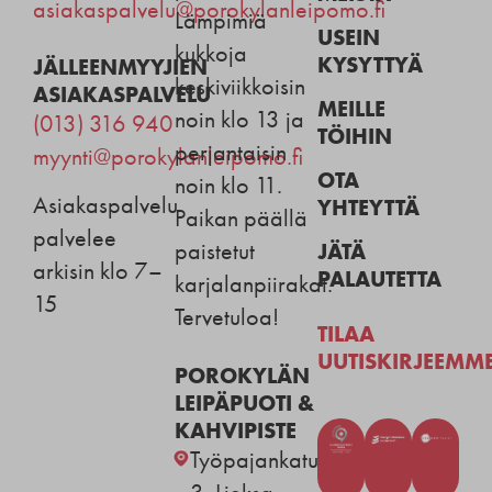
asiakaspalvelu@porokylanleipomo.fi
Lämpimiä
USEIN
kukkoja
KYSYTTYÄ
JÄLLEENMYYJIEN
keskiviikkoisin
ASIAKASPALVELU
MEILLE
noin klo 13 ja
(013) 316 940
TÖIHIN
perjantaisin
myynti@porokylanleipomo.fi
OTA
noin klo 11.
Asiakaspalvelu
YHTEYTTÄ
Paikan päällä
palvelee
JÄTÄ
paistetut
arkisin klo 7–
PALAUTETTA
karjalanpiirakat.
15
Tervetuloa!
TILAA
UUTISKIRJEEMM
POROKYLÄN
LEIPÄPUOTI &
KAHVIPISTE
Työpajankatu