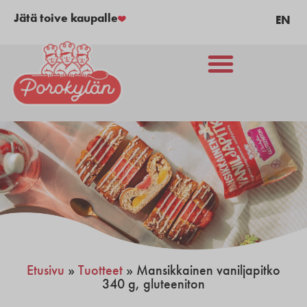
Jätä toive kaupalle
EN
Etusivu
»
Tuotteet
»
Mansikkainen vaniljapitko
340 g, gluteeniton