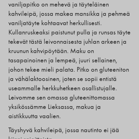
vaniljapitko on mehevä ja täyteläinen
kahvileipä, jossa makea mansikka ja pehmeä
vaniljatäyte kohtaavat herkullisesti.
Kullanruskeaksi paistunut pulla ja runsas täyte
tekevät tästä leivonnaisesta juhlan arkeen ja
kruunun kahvipöytään. Maku on
tasapainoinen ja lempeä, juuri sellainen,
johon tekee mieli palata. Pitko on gluteeniton
ja vähälaktoosinen, joten se sopii entistä
useammalle herkkuhetkeen osallistujalle.
Leivomme sen omassa gluteenittomassa
yksikössämme Lieksassa, makua ja
aistikkuutta vaalien.
Täyshyvä kahvileipä, jossa nautinto ei jää