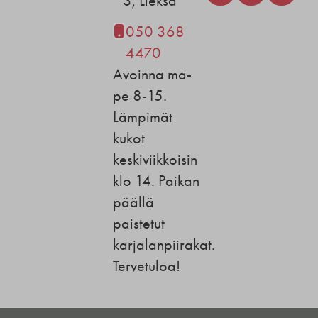
3, Lieksa
050 368
4470
Avoinna ma-
pe 8-15.
Lämpimät
kukot
keskiviikkoisin
klo 14. Paikan
päällä
paistetut
karjalanpiirakat.
Tervetuloa!