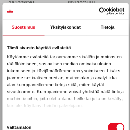
28100
PORI
90120
OULU
Suostumus
Yksityiskohdat
Tietoja
Tilaa uutiskirjeemme
Sähköposti *
Tämä sivusto käyttää evästeitä
Käytämme evästeitä tarjoamamme sisällön ja mainosten
räätälöimiseen, sosiaalisen median ominaisuuksien
Puhelinnumero
tukemiseen ja kävijämäärämme analysoimiseen. Lisäksi
jaamme sosiaalisen median, mainosalan ja analytiikka-
alan kumppaneillemme tietoja siitä, miten käytät
sivustoamme. Kumppanimme voivat yhdistää näitä tietoja
Mitkä seuraavista aihealueista
muihin tietoihin, joita olet antanut heille tai joita on kerätty,
kun olet käyttänyt heidän palvelujaan.
kiinnostavat sinua?
Uutuustuotteet
Suostumuksen
Välttämätön
valinta