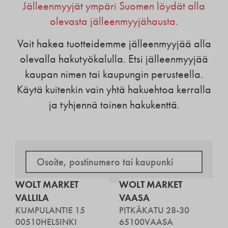
Jälleenmyyjät ympäri Suomen löydät alla
olevasta jälleenmyyjähausta.
Voit hakea tuotteidemme jälleenmyyjää alla
olevalla hakutyökalulla. Etsi jälleenmyyjää
kaupan nimen tai kaupungin perusteella.
Käytä kuitenkin vain yhtä hakuehtoa kerralla
ja tyhjennä toinen hakukenttä.
WOLT MARKET
WOLT MARKET
VALLILA
VAASA
KUMPULANTIE 15
PITKÄKATU 28-30
00510
HELSINKI
65100
VAASA