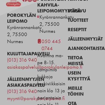
KAHVILA-
LEIPOMOMYYMÄLÄ
ETUSIVU
POROKYLÄN
Kyrönrannankatu
TUOTTEET
LEIPOMO
2, 75500
Kyrönrannankatu
RESEPTIT
Nurmes
2, 75500
JÄLLEENMYYJÄT
Nurmes
050 445
AJANKOHTAISTA
0744
KULUTTAJAPALVELU
Avoinna ma-
TIETOA
(013) 316 940
pe 8-15.
MEISTÄ
asiakaspalvelu@porokylanleipomo.fi
Lämpimiä
USEIN
kukkoja
KYSYTTYÄ
JÄLLEENMYYJIEN
keskiviikkoisin
ASIAKASPALVELU
MEILLE
noin klo 13 ja
(013) 316 940
TÖIHIN
perjantaisin
myynti@porokylanleipomo.fi
OTA
noin klo 11.