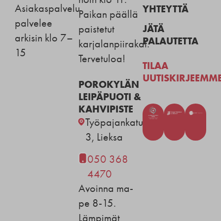
Asiakaspalvelu
YHTEYTTÄ
Paikan päällä
palvelee
JÄTÄ
paistetut
arkisin klo 7–
PALAUTETTA
karjalanpiirakat.
15
Tervetuloa!
TILAA
UUTISKIRJEEMM
POROKYLÄN
LEIPÄPUOTI &
KAHVIPISTE
Työpajankatu
3, Lieksa
050 368
4470
Avoinna ma-
pe 8-15.
Lämpimät