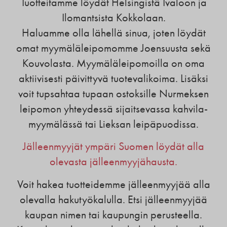
Tuotteitamme löydät Helsingistä Ivaloon ja
Ilomantsista Kokkolaan.
Haluamme olla lähellä sinua, joten löydät
omat myymäläleipomomme Joensuusta sekä
Kouvolasta. Myymäläleipomoilla on oma
aktiivisesti päivittyvä tuotevalikoima. Lisäksi
voit tupsahtaa tupaan ostoksille Nurmeksen
leipomon yhteydessä sijaitsevassa kahvila-
myymälässä tai Lieksan leipäpuodissa.
Jälleenmyyjät ympäri Suomen löydät alla
olevasta jälleenmyyjähausta.
Voit hakea tuotteidemme jälleenmyyjää alla
olevalla hakutyökalulla. Etsi jälleenmyyjää
kaupan nimen tai kaupungin perusteella.