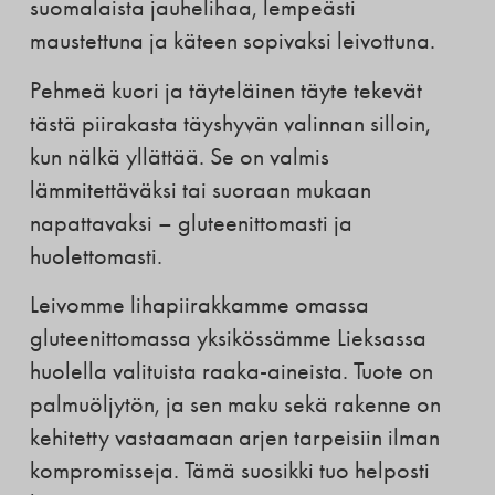
suomalaista jauhelihaa, lempeästi
maustettuna ja käteen sopivaksi leivottuna.
Pehmeä kuori ja täyteläinen täyte tekevät
tästä piirakasta täyshyvän valinnan silloin,
kun nälkä yllättää. Se on valmis
lämmitettäväksi tai suoraan mukaan
napattavaksi – gluteenittomasti ja
huolettomasti.
Leivomme lihapiirakkamme omassa
gluteenittomassa yksikössämme Lieksassa
huolella valituista raaka-aineista. Tuote on
palmuöljytön, ja sen maku sekä rakenne on
kehitetty vastaamaan arjen tarpeisiin ilman
kompromisseja. Tämä suosikki tuo helposti