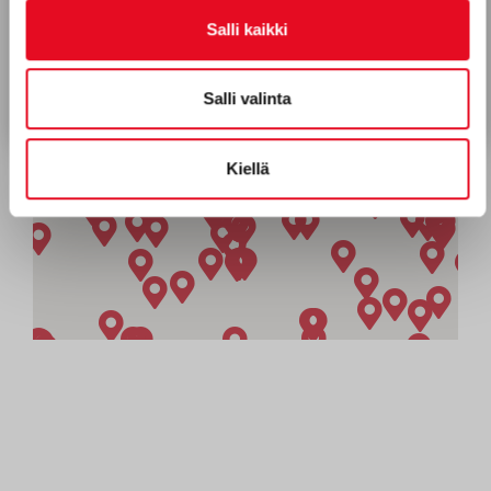
Tietosuojaseloste
Salli kaikki
Tilaa uutiskirje
Salli valinta
Kiellä