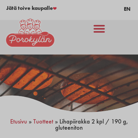
Jätä toive kaupalle
EN
Etusivu
»
Tuotteet
»
Lihapiirakka 2 kpl / 190 g,
gluteeniton