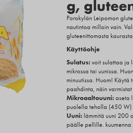
g, glutee
Porokylän Leipomon glute
nautintoa milloin vain. Va
gluteenittomasta kaurasta
Käyttöohje
Sulatus:
voit sulattaa ja
mikrossa tai uunissa. Huo
minuutissa. Huom! Käytä ta
paahdinta, näin varmistat 
Mikroaaltouuni:
aseta l
puolella teholla (450 W) 
Uuni:
lämmitä uuni 200 as
päälle pellille. kuumenna 