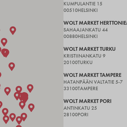
KUMPULANTIE 15
00510
HELSINKI
WOLT MARKET HERTTONIE
SAHAAJANKATU 44
00880
HELSINKI
WOLT MARKET TURKU
KRISTIINANKATU 9
20100
TURKU
WOLT MARKET TAMPERE
HATANPÄÄN VALTATIE 5-7
33100
TAMPERE
WOLT MARKET PORI
ANTINKATU 25
28100
PORI