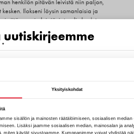
 leivistä niin paljon,
öysin samanlaisia ja
iä, jota olin koulutus
ja hintakin oli ihan
a uutiskirjeemme
 *
mero
Yksityiskohdat
euraavista aihealueista kiinnostava
itä
mme sisällön ja mainosten räätälöimiseen, sosiaalisen median
dä lähin jälleenmyy
iseen. Lisäksi jaamme sosiaalisen median, mainosalan ja analy
otteet
, miten käytät sivustoamme. Kumppanimme voivat yhdistää näitä t