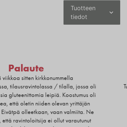
Tuotteen
tiedot
rkkonummella
Hei. Haluan k
sa / tilalla, jossa oli
Tuotetotietojen muka
leipiä. Koostumus oli
ja se on hieno ju
en olevan yrittäjän
hiiva
n, vaan valmiita. Ne
a ei ollut varautunut