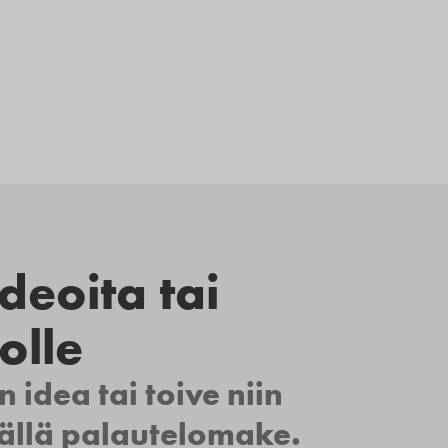
deoita tai
olle
n idea tai toive niin
mällä palautelomake.