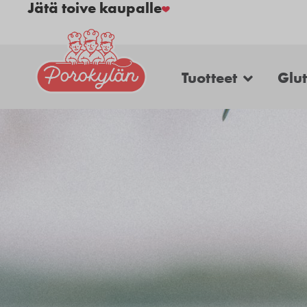
Jätä toive kaupalle
Tuotteet
Glu