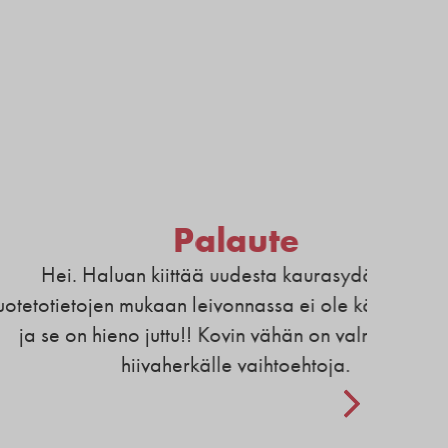
Palaute
iittää uudesta kaurasydämestä.
an leivonnassa ei ole käytetty hiivaa,
ttu!! Kovin vähän on valmisleivissä
herkälle vaihtoehtoja.