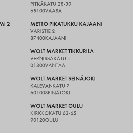
PITKÄKATU 28-30
65100
VAASA
MI 2
METRO PIKATUKKU KAJAANI
VARISTIE 2
87400
KAJAANI
WOLT MARKET TIKKURILA
VERNISSAKATU 1
01300
VANTAA
WOLT MARKET SEINÄJOKI
KALEVANKATU 7
60100
SEINÄJOKI
WOLT MARKET OULU
KIRKKOKATU 63-65
90120
OULU