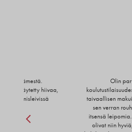
Palaute
Olin pari viikkoa sitten ki
vaa,
koulutustilaisuudessa, tilausravintolas
ä
taivaallisen makuisia gluteenittomia 
sen verran rouhea, että oletin niid
itsensä leipomia. Eivätpä olleetkaa
olivat niin hyviä, että ravintoloitsij