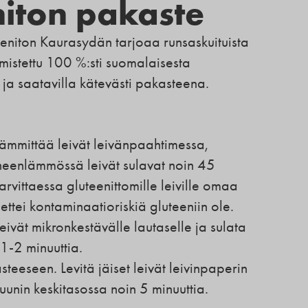
niton pakaste
eniton Kaurasydän tarjoaa runsaskuituista
lmistettu 100 %:sti suomalaisesta
 ja saatavilla kätevästi pakasteena.
 lämmittää leivät leivänpaahtimessa,
neenlämmössä leivät sulavat noin 45
rvittaessa gluteenittomille leiville omaa
ettei kontaminaatioriskiä gluteeniin ole.
eivät mikronkestävälle lautaselle ja sulata
1-2 minuuttia.
teeseen. Levitä jäiset leivät leivinpaperin
uunin keskitasossa noin 5 minuuttia.