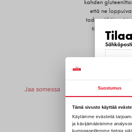
kahden gluteenittoman henkilön pitävän
että ne loppuivat kesken. Ilokseni l
todennäköisesti juuri niitä samoja leip
tilaisuudessa saanut lähi alepasta, 
Tila
ookoo. Kiitos.
Sähköposti
Puhelinnu
Tulosta sivu
Suostumus
Jaa somessa
Mitkä s
Tämä sivusto käyttää eväste
sinua?
Käytämme evästeitä tarjoama
Löy
ja kävijämäärämme analysoim
Uutuustu
kumppaneillemme tietoja siitä