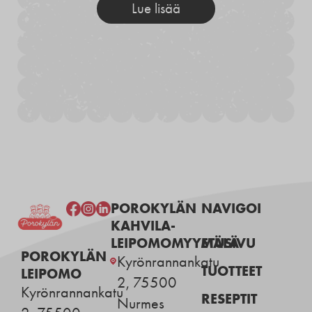
Lue lisää
POROKYLÄN
NAVIGOI
KAHVILA-
LEIPOMOMYYMÄLÄ
ETUSIVU
POROKYLÄN
Kyrönrannankatu
TUOTTEET
LEIPOMO
2, 75500
Kyrönrannankatu
RESEPTIT
Nurmes