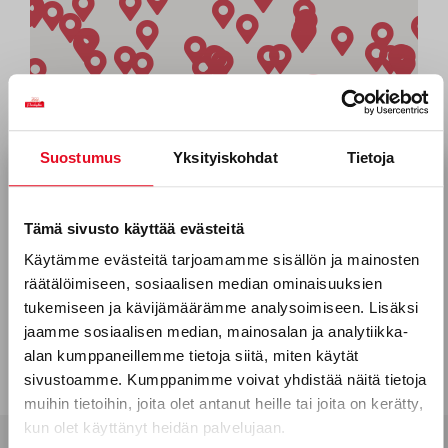
Suostumus
Yksityiskohdat
Tietoja
Tilaa uutiskirjeemme
Sähköposti *
Tämä sivusto käyttää evästeitä
Käytämme evästeitä tarjoamamme sisällön ja mainosten
räätälöimiseen, sosiaalisen median ominaisuuksien
Puhelinnumero
tukemiseen ja kävijämäärämme analysoimiseen. Lisäksi
jaamme sosiaalisen median, mainosalan ja analytiikka-
alan kumppaneillemme tietoja siitä, miten käytät
sivustoamme. Kumppanimme voivat yhdistää näitä tietoja
Mitkä seuraavista aihealueista
muihin tietoihin, joita olet antanut heille tai joita on kerätty,
kun olet käyttänyt heidän palvelujaan.
kiinnostavat sinua?