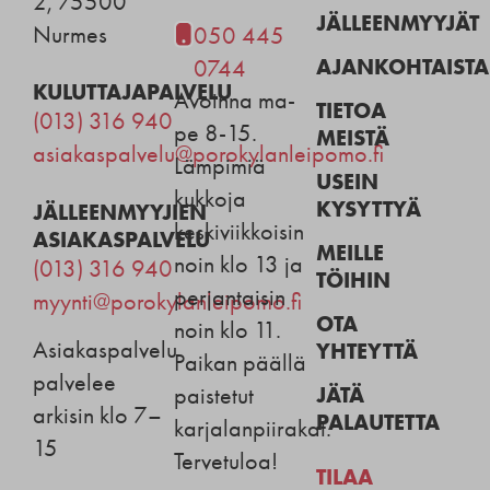
2, 75500
JÄLLEENMYYJÄT
Nurmes
050 445
AJANKOHTAISTA
0744
KULUTTAJAPALVELU
Avoinna ma-
TIETOA
(013) 316 940
pe 8-15.
MEISTÄ
asiakaspalvelu@porokylanleipomo.fi
Lämpimiä
USEIN
kukkoja
KYSYTTYÄ
JÄLLEENMYYJIEN
keskiviikkoisin
ASIAKASPALVELU
MEILLE
noin klo 13 ja
(013) 316 940
TÖIHIN
perjantaisin
myynti@porokylanleipomo.fi
OTA
noin klo 11.
Asiakaspalvelu
YHTEYTTÄ
Paikan päällä
palvelee
JÄTÄ
paistetut
arkisin klo 7–
PALAUTETTA
karjalanpiirakat.
15
Tervetuloa!
TILAA