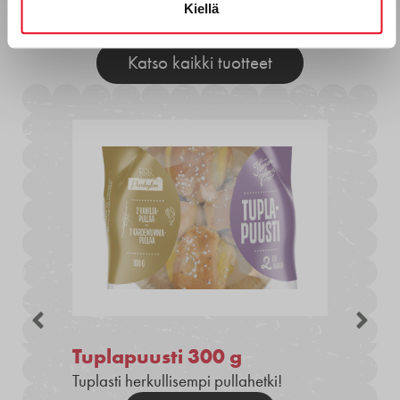
Muita tuotteita
Kiellä
Katso kaikki tuotteet
Tuplapuusti 300 g
Tuplasti herkullisempi pullahetki!