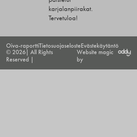
karjalanpiirakat.
Tervetuloa!
Oiva-raportti
Tietosuojaseloste
Evästekäytäntö
© 2026| All Rights
Website magic
Reserved |
by