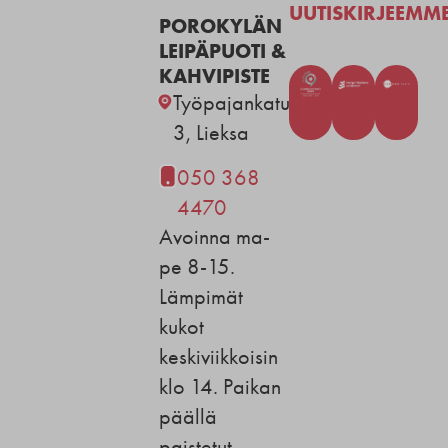
UUTISKIRJEEMM
POROKYLÄN
LEIPÄPUOTI &
KAHVIPISTE
Työpajankatu
3, Lieksa
050 368
4470
Avoinna ma-
pe 8-15.
Lämpimät
kukot
keskiviikkoisin
klo 14. Paikan
päällä
paistetut