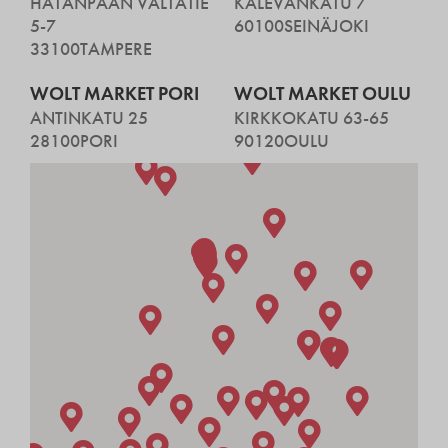
HATANPÄÄN VALTATIE
KALEVANKATU 7
5-7
60100
SEINÄJOKI
33100
TAMPERE
WOLT MARKET PORI
WOLT MARKET OULU
ANTINKATU 25
KIRKKOKATU 63-65
28100
PORI
90120
OULU